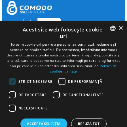
×
Acest site web folosește cookie-
uri
ROMANIAN
Folosim cookie-uri pentru a personaliza conținutul, reclamele și
pentru a ne analiza traficul. De asemenea, împărtășim informații
ENGLISH
despre utilizarea site-ului nostru cu partenerii noștri de publicitate și
analiză, care le pot combina cu alte informații pe care le-ați furnizat
HUNGARIAN
sau pe care le-au colectat din utilizarea serviciilor lor.
Politica de
confidențialitate
Autonom Services S.A Cod de identificare fiscala
18433260
Nr. ord.
SPANISH
reg. com
J2006000280271
STRICT NECESARE
DE PERFORMANȚĂ
ITALIAN
Activitate principală:
Activităţi de închiriere şi leasing cu autoturisme
şi autovehicule rutiere uşoare, clasa CAEN 7711
FRENCH
Sediu social:
Str. Fermelor Nr. 4, Piatra Neamt
Sediu administrativ:
DE TARGETARE
DE FUNCŢIONALITATE
Calea Floreasca, Nr. 131-137, Etaj 7, Sector 1, Bucuresti
GERMAN
Certificari:
ISO 9001 11186 / 25.09.2017, ISO 140001 5758 /
07.07.2021, ISO 45001 3926 / 07.07.2021, eliberate de SRAC CERT
NECLASIFICATE
SERBIAN
SRL
Autorizatia pentru efectuarea transportului de persoane în regim
de închiriere
ATPRI 0002822, eliberată de Autoritatea Rutieră
ACCEPTĂ SELECȚIA
REFUZĂ TOT