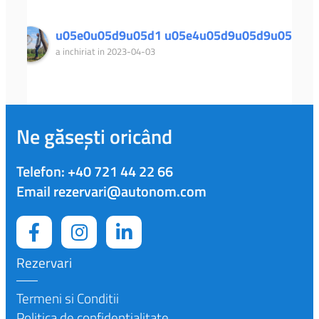
u05e0u05d9u05d1 u05e4u05d9u05d9u05d2
a inchiriat in 2023-04-03
Ne găsești oricând
Telefon:
+40 721 44 22 66
Email
rezervari@autonom.com
Rezervari
Termeni si Conditii
Politica de confidențialitate