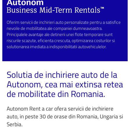
Oferim servicii de inchirieri auto personalizate pentru a satisfice
nevoile de mobilitatea ale companiei dumneavoastra.
Principalele avantaje ale detinerii unei flote temporare sunt
riscurile scazute, eficienta crescuta, optimizarea costurilor si
solutionarea imediata a indisponibilitatii autovehiculelor.
Solutia de inchiriere auto de la
Autonom, cea mai extinsa retea
de mobilitate din Romania.
Autonom Rent a car ofera servicii de inchiriere
auto, in peste 30 de orase din Romania, Ungaria si
Serbia.