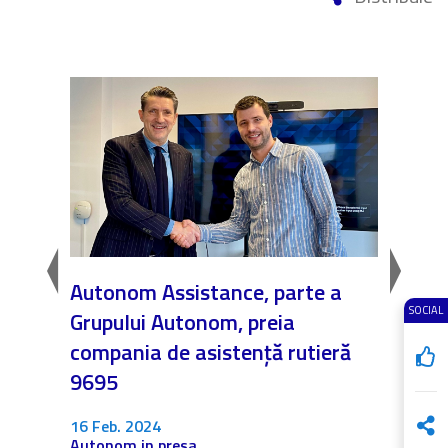
Autonom Assistance, parte a
Nicăi
SOCIAL
Grupului Autonom, preia
❤️ As
compania de asistență rutieră
noast
9695
4 Dec.
Fără c
16 Feb. 2024
Autonom in presa