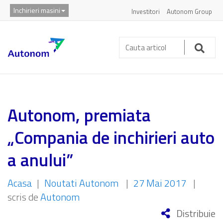
Inchirieri masini
Investitori
Autonom Group
Cauta
articol:
Caut
Autonom, premiata
„Compania de inchirieri auto
a anului”
Acasa
|
Noutati Autonom
|
27 Mai 2017
|
scris de
Autonom
Distribuie