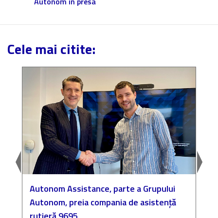
Autonom in presa
Cele mai citite:
Autonom Assistance, parte a Grupului
N
Autonom, preia compania de asistență
a
rutieră 9695
P