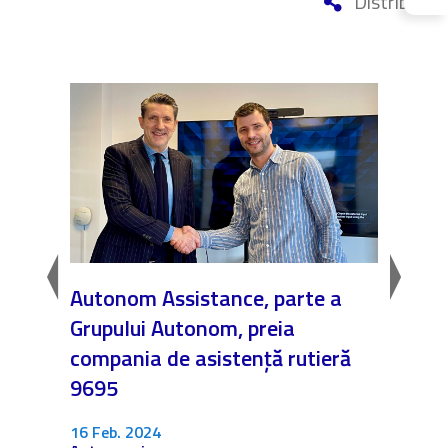
Distribuie
lume
Autonom Assistance, parte a
Nicăi
Grupului Autonom, preia
❤️ As
compania de asistență rutieră
noast
9695
4 Dec.
Fără c
16 Feb. 2024