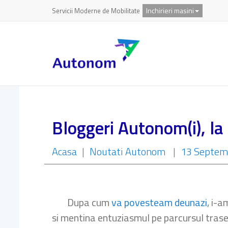
Inchirieri masini
Servicii Moderne de Mobilitate
Bloggeri Autonom(i), la
Acasa
|
Noutati Autonom
|
13 Septem
Dupa cum
va povesteam deunazi
, i-a
si mentina entuziasmul pe parcursul traseu