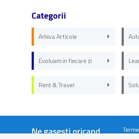
Categorii
Arhiva Articole
Aut
Evoluam in fiecare zi
Lea
Rent & Travel
Sol
Ne gasesti oricand
Terme