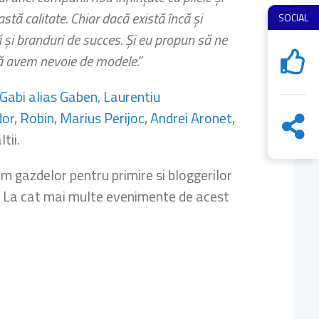
tă calitate. Chiar dacă există încă și
SOCIAL
tă și branduri de succes. Și eu propun să ne
că avem nevoie de modele.”
Gabi alias Gaben
,
Laurentiu
dor
,
Robin
,
Marius Perijoc
,
Andrei Aronet
,
ltii.
mim gazdelor pentru primire si bloggerilor
). La cat mai multe evenimente de acest