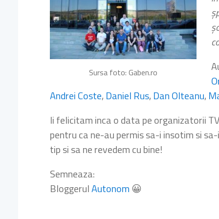
șp
șo
co
A
Sursa foto: Gaben.ro
O
Andrei Coste
,
Daniel Rus
,
Dan Olteanu
,
Ma
Ii felicitam inca o data pe organizatorii T
pentru ca ne-au permis sa-i insotim si sa
tip si sa ne revedem cu bine!
Semneaza:
Bloggerul
Autonom
😀