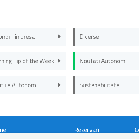
onom in presa
Diverse
rning Tip of the Week
Noutati Autonom
utiile Autonom
Sustenabilitate
ne
Rezervari
C