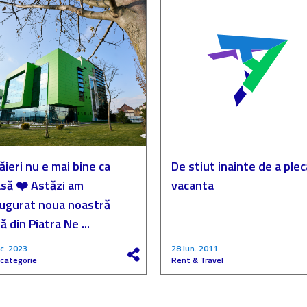
ăieri nu e mai bine ca
De stiut inainte de a plec
să ❤️ Astăzi am
vacanta
augurat noua noastră
ă din Piatra Ne ...
c. 2023
28 Iun. 2011
 categorie
Rent & Travel