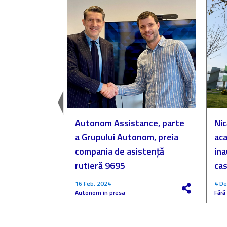
easingul
Autonom Assistance, parte
Nic
a Grupului Autonom, preia
aca
compania de asistență
in
rutieră 9695
cas
16 Feb. 2024
4 De
Autonom in presa
Fără