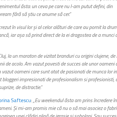
venimentul ăsta: un ceva pe care nu l-am putut defini, din
oream fără să ştiu ce anume să cer.”
ezut în visul lor și al celor alături de care au pornit la drum
că, iar așa să prind direct de la ei dragostea de a munci 
j, la un maraton de vizitat branduri cu origini clujene, de
enii de acolo. Am vazut povesti de succes ale unor oameni 
 vazut oameni care sunt atat de pasionati de munca lor inca
 bloggeri impresionati de profesionalism si profesionisti,
suprize, de distractie.”
orina Saftescu
:
„Eu weekendul ăsta am prins încredere în
meni. Și mi-am promis mie că nu o să mai asociez o fabr
aginea unei clădiri plină de igrasie și șobolani. Sau succesu