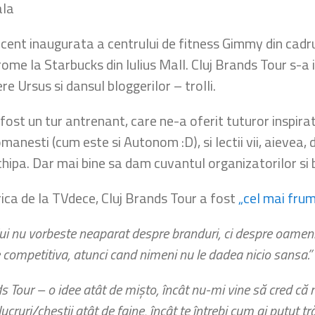
ala
ecent inaugurata a centrului de fitness Gimmy din cadrul
rome la Starbucks din Iulius Mall. Cluj Brands Tour s-a 
re Ursus si dansul bloggerilor – trolli.
fost un tur antrenant, care ne-a oferit tuturor inspirat
manesti (cum este si Autonom :D), si lectii vii, aievea,
chipa. Dar mai bine sa dam cuvantul organizatorilor si b
ica de la TVdece, Cluj Brands Tour a fost
„cel mai frum
lui nu vorbeste neaparat despre branduri, ci despre oameni c
 competitiva, atunci cand nimeni nu le dadea nicio sansa.”
s Tour – o idee atât de mişto, încât nu-mi vine să cred că 
ruri/chestii atât de faine, încât te întrebi cum ai putut tră