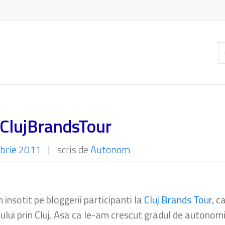
C
ar
 ClujBrandsTour
brie 2011
|
scris de
Autonom
m insotit pe bloggerii participanti la
Cluj Brands Tour
, c
lui prin Cluj. Asa ca le-am crescut gradul de autonomi