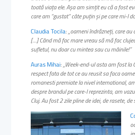
toată viaţa ele. Aşa am simţit eu că a fost e
care am “gustat” câte puţin şi pe care mi-l d
Claudia Tocila
:
„oameni îndrăzneți, care au cr
[…] Când mă fac mare vreau să mă fac clujean
sufletul, nu doar cu mintea sau cu mâinile!”
Auras Mihai
:
„Week-end-ul asta am fost la Clu
respect fata de tot ce au reusit sa faca oam
romanesti premiate la nivel international, am
despre brandul pe care-l reprezinta, am vazut
Cluj. Au fost 2 zile pline de idei, de rasete, de 
C
oa
im