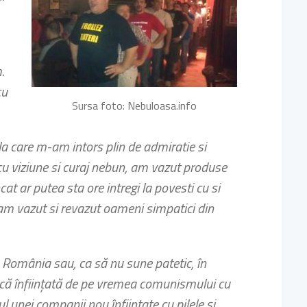
.
cu
Sursa foto: Nebuloasa.info
 la care m-am intors plin de admiratie si
cu viziune si curaj nebun, am vazut produse
t ar putea sta ore intregi la povesti cu si
 am vazut si revazut oameni simpatici din
 România sau, ca să nu sune patetic, în
ică înființată de pe vremea comunismului cu
l unei companii nou înființate cu pilele și