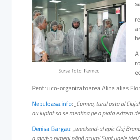
s
r
a
be
A 
ro
Sursa foto: Farmec
e
Pentru co-organizatoarea Alina alias Flor
Nebuloasa.info
:
„Cumva, turul asta al Cluju
au luptat sa se mentina pe o piata extrem de
Denisa Bargau
:
„weekend-ul epic Cluj Brand
a avut-o nimeni până acum! Sunt unele idei/luc