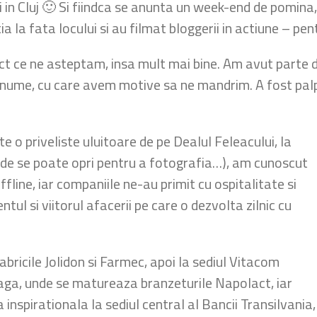
in Cluj 🙂 Si fiindca se anunta un week-end de pomina, l
 la fata locului si au filmat bloggerii in actiune – pe
t ce ne asteptam, insa mult mai bine. Am avut parte de
 renume, cu care avem motive sa ne mandrim. A fost palpi
e o priveliste uluitoare de pe Dealul Feleacului, la
 unde se poate opri pentru a fotografia…), am cunoscut
 offline, iar companiile ne-au primit cu ospitalitate si
tul si viitorul afacerii pe care o dezvolta zilnic cu
fabricile Jolidon si Farmec, apoi la sediul Vitacom
 Taga, unde se matureaza branzeturile Napolact, iar
inspirationala la sediul central al Bancii Transilvania,