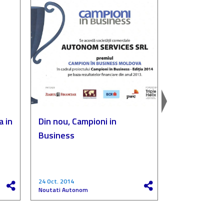
a in
Din nou, Campioni in
Autonom, p
Business
„Compania de
a anului”
24 Oct. 2014
27 Mai 2017
Noutati Autonom
Noutati Autono