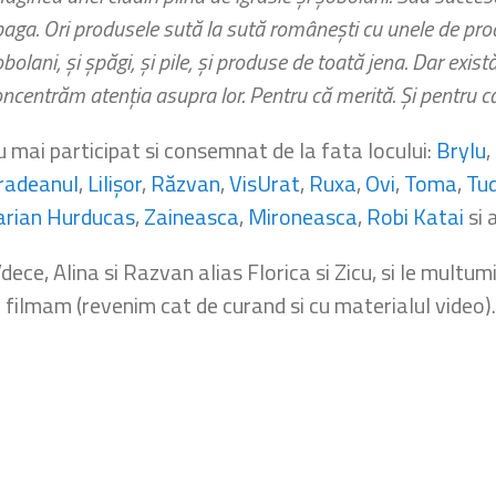
aga. Ori produsele sută la sută românești cu unele de proas
bolani, și șpăgi, și pile, și produse de toată jena. Dar exis
ncentrăm atenția asupra lor. Pentru că merită. Și pentru 
u mai participat si consemnat de la fata locului:
Brylu
,
radeanul
,
Lilişor
,
Răzvan
,
VisUrat
,
Ruxa
,
Ovi
,
Toma
,
Tu
rian Hurducas
,
Zaineasca
,
Mironeasca
,
Robi Katai
si a
Vdece, Alina si Razvan alias Florica si Zicu, si le multu
-i filmam (revenim cat de curand si cu materialul video