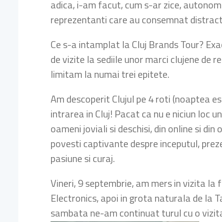
adica, i-am facut, cum s-ar zice, autonomi 
reprezentanti care au consemnat distractia
Ce s-a intamplat la Cluj Brands Tour? Exac
de vizite la sediile unor marci clujene de
limitam la numai trei epitete.
Am descoperit Clujul pe 4 roti (noaptea est
intrarea in Cluj! Pacat ca nu e niciun loc
oameni joviali si deschisi, din online si din
povesti captivante despre inceputul, prezen
pasiune si curaj.
Vineri, 9 septembrie, am mers in vizita la 
Electronics, apoi in grota naturala de la
sambata ne-am continuat turul cu o vizita 