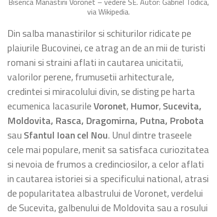
Biserica Manastirii Voronet – vedere SE. Autor: Gabriel Todica,
via Wikipedia.
Din salba manastirilor si schiturilor ridicate pe
plaiurile Bucovinei, ce atrag an de an mii de turisti
romani si straini aflati in cautarea unicitatii,
valorilor perene, frumusetii arhitecturale,
credintei si miracolului divin, se disting pe harta
ecumenica lacasurile
Voronet
,
Humor
,
Sucevita,
Moldovita, Rasca,
Dragomirna, Putna, Probota
sau
Sfantul Ioan cel Nou
. Unul dintre traseele
cele mai populare, menit sa satisfaca curiozitatea
si nevoia de frumos a credinciosilor, a celor aflati
in cautarea istoriei si a specificului national, atrasi
de popularitatea albastrului de Voronet, verdelui
de Sucevita, galbenului de Moldovita sau a rosului