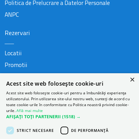
Politica de Prelucrare a Datelor Personale
ANPC
Rezervari
Locatii
Promotii
FAQ
×
Acest site web folosește cookie-uri
Companie
Acest site web folosește cookie-uri pentru a îmbunătăți experiența
utilizatorului. Prin utilizarea site-ului nostru web, sunteți de acord cu
toate cookie-urile în conformitate cu Politica noastră privind cookie-
urile.
Află mai multe
Contact
AFIȘAȚI TOȚI PARTENERII
(1518) →
Despre Autonom
STRICT NECESARE
DE PERFORMANȚĂ
Blog