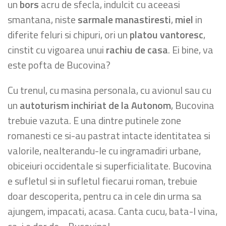
un
bors
acru de sfecla, indulcit cu aceeasi
smantana, niste
sarmale manastiresti
,
miel
in
diferite feluri si chipuri, ori un
platou vantoresc
,
cinstit cu vigoarea unui
rachiu de casa
. Ei bine, va
este pofta de Bucovina?
Cu trenul, cu masina personala, cu avionul sau cu
un
autoturism inchiriat de la Autonom
, Bucovina
trebuie vazuta. E una dintre putinele zone
romanesti ce si-au pastrat intacte identitatea si
valorile, nealterandu-le cu ingramadiri urbane,
obiceiuri occidentale si superficialitate. Bucovina
e sufletul si in sufletul fiecarui roman, trebuie
doar descoperita, pentru ca in cele din urma sa
ajungem, impacati, acasa. Canta cucu, bata-l vina,