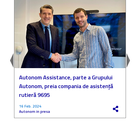
Autonom Assistance, parte a Grupului
N
Autonom, preia compania de asistență
a
rutieră 9695
P
16 Feb. 2024
4
Autonom in presa
F