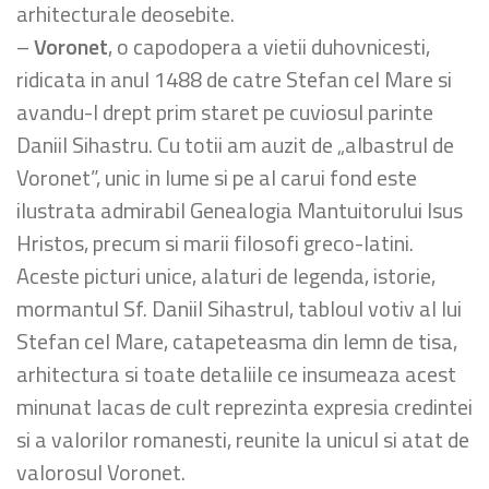
arhitecturale deosebite.
–
Voronet
, o capodopera a vietii duhovnicesti,
ridicata in anul 1488 de catre Stefan cel Mare si
avandu-l drept prim staret pe cuviosul parinte
Daniil Sihastru. Cu totii am auzit de „albastrul de
Voronet”, unic in lume si pe al carui fond este
ilustrata admirabil Genealogia Mantuitorului Isus
Hristos, precum si marii filosofi greco-latini.
Aceste picturi unice, alaturi de legenda, istorie,
mormantul Sf. Daniil Sihastrul, tabloul votiv al lui
Stefan cel Mare, catapeteasma din lemn de tisa,
arhitectura si toate detaliile ce insumeaza acest
minunat lacas de cult reprezinta expresia credintei
si a valorilor romanesti, reunite la unicul si atat de
valorosul Voronet.