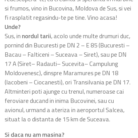
si frumos, vino in Bucovina, Moldova de Sus, si vei
fi rasplatit regasindu-te pe tine. Vino acasa!
Unde?
Sus, in
nordul tarii
, acolo unde multe drumuri duc,
pornind din Bucuresti pe DN 2 – E 85 (Bucuresti –
Bacau – Falticeni – Suceava – Siret), sau pe DN
17 A (Siret– Radauti– Sucevita– Campulung
Moldovenesc), dinspre Maramures pe DN 18
(Iacobeni – Ciocanesti), ori Transilvania pe DN 17.
Altminteri poti ajunge cu trenul, numeroase cai
feroviare ducand in inima Bucovinei, sau cu
avionul, urmand a ateriza in aeroportul Salcea,
situat la o distanta de 15 km de Suceava.
Si daca nu am masina?