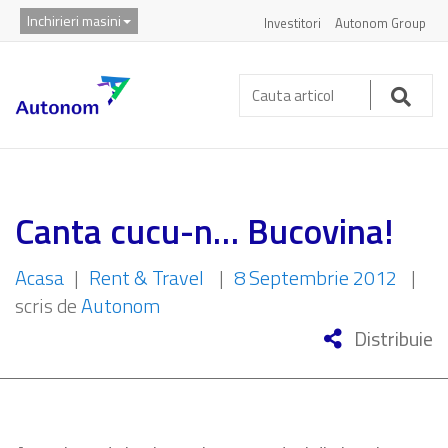
Inchirieri masini
Investitori
Autonom Group
Cauta
articol:
Caut
Canta cucu-n… Bucovina!
Acasa
|
Rent & Travel
|
8 Septembrie 2012
|
scris de
Autonom
Distribuie