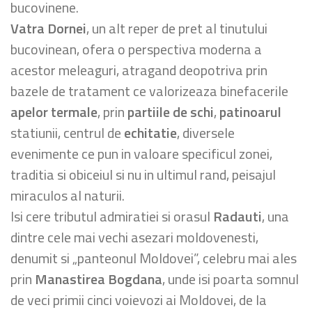
bucovinene.
Vatra Dornei
, un alt reper de pret al tinutului
bucovinean, ofera o perspectiva moderna a
acestor meleaguri, atragand deopotriva prin
bazele de tratament ce valorizeaza binefacerile
apelor termale
, prin
partiile de schi
,
patinoarul
statiunii, centrul de
echitatie
, diversele
evenimente ce pun in valoare specificul zonei,
traditia si obiceiul si nu in ultimul rand, peisajul
miraculos al naturii.
Isi cere tributul admiratiei si orasul
Radauti
, una
dintre cele mai vechi asezari moldovenesti,
denumit si „panteonul Moldovei”, celebru mai ales
prin
Manastirea Bogdana
, unde isi poarta somnul
de veci primii cinci voievozi ai Moldovei, de la