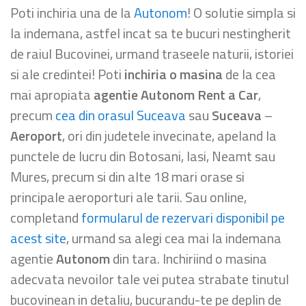
Poti inchiria una de la
Autonom
! O solutie simpla si
la indemana, astfel incat sa te bucuri nestingherit
de raiul Bucovinei, urmand traseele naturii, istoriei
si ale credintei! Poti
inchiria o masina
de la cea
mai apropiata
agentie Autonom Rent a Car
,
precum
cea din orasul Suceava
sau
Suceava
–
Aeroport
, ori din judetele invecinate, apeland la
punctele de lucru din Botosani, Iasi, Neamt sau
Mures, precum si din alte 18 mari orase si
principale aeroporturi ale tarii. Sau online,
completand
formularul de rezervari disponibil pe
acest site
, urmand sa alegi cea mai la indemana
agentie
Autonom
din tara. Inchiriind o masina
adecvata nevoilor tale vei putea strabate tinutul
bucovinean in detaliu, bucurandu-te pe deplin de