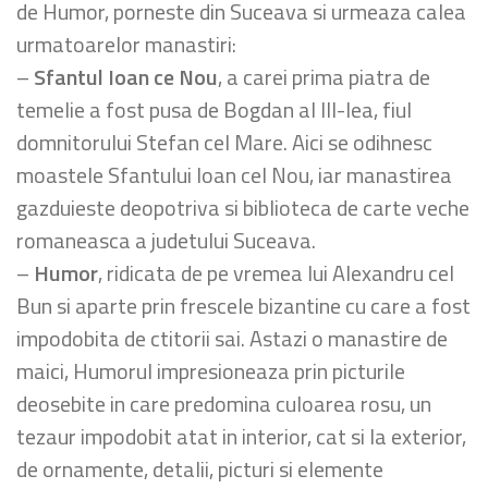
de Humor, porneste din Suceava si urmeaza calea
urmatoarelor manastiri:
–
Sfantul Ioan ce Nou
, a carei prima piatra de
temelie a fost pusa de Bogdan al III-lea, fiul
domnitorului Stefan cel Mare. Aici se odihnesc
moastele Sfantului Ioan cel Nou, iar manastirea
gazduieste deopotriva si biblioteca de carte veche
romaneasca a judetului Suceava.
–
Humor
, ridicata de pe vremea lui Alexandru cel
Bun si aparte prin frescele bizantine cu care a fost
impodobita de ctitorii sai. Astazi o manastire de
maici, Humorul impresioneaza prin picturile
deosebite in care predomina culoarea rosu, un
tezaur impodobit atat in interior, cat si la exterior,
de ornamente, detalii, picturi si elemente