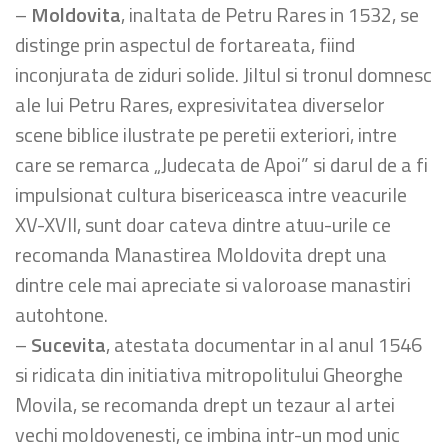
–
Moldovita
, inaltata de Petru Rares in 1532, se
distinge prin aspectul de fortareata, fiind
inconjurata de ziduri solide. Jiltul si tronul domnesc
ale lui Petru Rares, expresivitatea diverselor
scene biblice ilustrate pe peretii exteriori, intre
care se remarca „Judecata de Apoi” si darul de a fi
impulsionat cultura bisericeasca intre veacurile
XV-XVII, sunt doar cateva dintre atuu-urile ce
recomanda Manastirea Moldovita drept una
dintre cele mai apreciate si valoroase manastiri
autohtone.
–
Sucevita
, atestata documentar in al anul 1546
si ridicata din initiativa mitropolitului Gheorghe
Movila, se recomanda drept un tezaur al artei
vechi moldovenesti, ce imbina intr-un mod unic