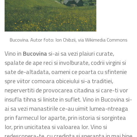
Bucovina. Autor foto: Ion Chibzii, via Wikimedia Commons
Vino in
Bucovina
si-ai sa vezi plaiuri curate,
spalate de ape reci si involburate, codrii virgini si
sate de-altadata, oameni ce poarta cu sfintenie
spre viitor comoara obiceiului si-a traditiei,
nepervertiti de provocarea citadina si care-ti vor
insufla tihna si liniste in suflet. Vino in Bucovina si-
ai sa vezi manastirile ce-au uimit lumea-ntreaga
prin farmecul lor aparte, prin istoria si sorgintea
lor, prin unicitatea si valoarea lor. Vino si
redescopera-te, cu credinta si speranta in mai bine