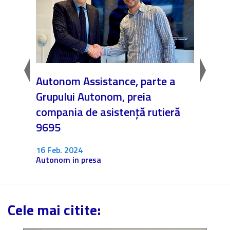
in
Autonom Assistance, parte a
Nicăi
Grupului Autonom, preia
❤️ As
compania de asistență rutieră
noast
9695
4 Dec.
Fără c
16 Feb. 2024
Autonom in presa
Cele mai citite: