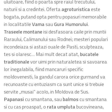
uluitoare, fiind o poarta spre raiul trecutului,
naturii si a credintei. Oferta
agroturistica
este
bogata, putand opta pentru popasuri memorabile
in localitatile
Vama
sau
Gura Humorului
.
Traseele montane
isi desfasoara caile prin muntii
Raraului, Calimanului sau Rodnei; mesteri populari
incondeiaza si astazi ouale de Pasti, sculpteaza,
tes si olaresc… Mai mult decat atat,
bucatele
traditionale
vor uimi prin naturaletea si savoarea
lor inegalabila, fiind mancaruri specific
moldovenesti, la gandul carora orice gurmand va
recunoaste cu entuziasm ca sunt unice si trebuie
servite „musai” acolo, in Moldova de Sus.
Papanasi
cu smantana, sau
balmos
cu smantana
si cu cas proaspat, o
rata umpluta
bucovineana,