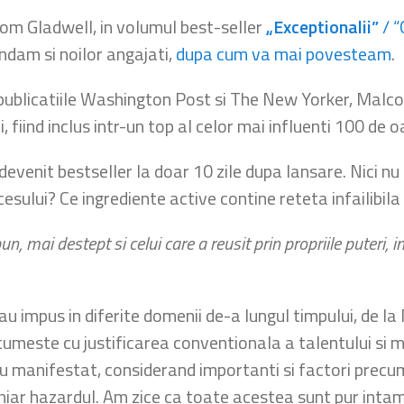
om Gladwell, in volumul best-seller
„Exceptionalii”
/ “
ndam si noilor angajati,
dupa cum va mai povesteam
.
tru publicatiile Washington Post si The New Yorker, Malc
fiind inclus intr-un top al celor mai influenti 100 de o
devenit bestseller la doar 10 zile dupa lansare. Nici n
esului? Ce ingrediente active contine reteta infailibila
un, mai destept si celui care a reusit prin propriile puteri,
u impus in diferite domenii de-a lungul timpului, de la
ltumeste cu justificarea conventionala a talentului si 
au manifestat, considerand importanti si factori precum 
 chiar hazardul. Am zice ca toate acestea sunt pur inta