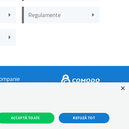
Regulamente
ompanie
×
ontact
espre Autonom
log
ACCEPTĂ TOATE
REFUZĂ TOT