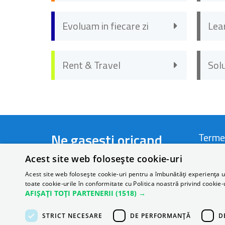
Evoluam in fiecare zi
Lea
Rent & Travel
Sol
Ne gasesti oricand
Terme
Acest site web folosește cookie-uri
Telefon:
+40 721 44 22 66
Termen
Acest site web folosește cookie-uri pentru a îmbunătăți experiența uti
toate cookie-urile în conformitate cu Politica noastră privind cookie-
Email:
rezervari@autonom.com
Politi
AFIȘAȚI TOȚI PARTENERII
(1518) →
Perso
STRICT NECESARE
DE PERFORMANȚĂ
D
ANPC