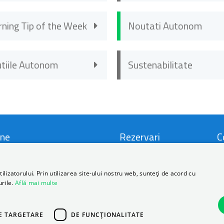
rning Tip of the Week
Noutati Autonom
utiile Autonom
Sustenabilitate
ne
Rezervari
C
i si Conditii
Locatii
C
lizatorului. Prin utilizarea site-ului nostru web, sunteți de acord cu
urile.
Află mai multe
ca de Prelucrare a Datelor
Promotii
D
nale
FAQ
B
E TARGETARE
DE FUNCŢIONALITATE