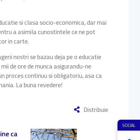
educatie si clasa socio-economica, dar mai
ntru a asimila cunostintele ce ne pot
or in carte.
gerii nostri se bazau deja pe o educatie
 de mii de ore de munca asigurandu-ne
n proces continuu si obligatoriu, asa ca
mania. La buna revedere!
Distribuie
SOCIAL
bine ca
Regulame