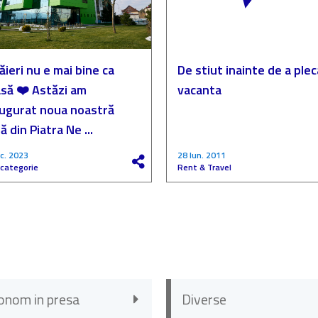
ăieri nu e mai bine ca
De stiut inainte de a plec
să ❤️ Astăzi am
vacanta
augurat noua noastră
ă din Piatra Ne ...
c. 2023
28 Iun. 2011
 categorie
Rent & Travel
onom in presa
Diverse