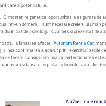
orificare a potentialului.
, IQ, mostenire genetica, oportunitatile asigurate de 
dua intr-un domeniu ii sunt necesare creierului uman pe
udiu initiat de psihologul K. Anders si prezentat de aut
 nostru: la lansarea afacerii
Autonom Rent a Car
, mana
giu, insa confirmarea a aparut prin ”exercitiu”, zecile
ea ce facem. Consideram insa ca perfectionarea este u
m, inovam si lansam pe piata inchirierilor auto din Ro
Nicăieri nu e mai 