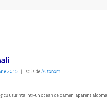
C
ar
ali
arie 2015
|
scris de
Autonom
ing cu usurinta intr-un ocean de oameni aparent aidoma