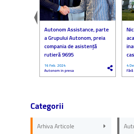
easingul
Autonom Assistance, parte
Nic
a Grupului Autonom, preia
aca
compania de asistență
in
rutieră 9695
cas
16 Feb. 2024
4 De
Autonom in presa
Fără
Categorii
Arhiva Articole
Aut