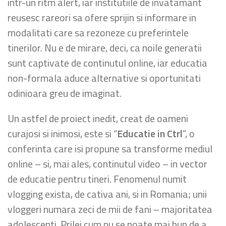
intr-un ritm alert, iar institutiile de invatamant
reusesc rareori sa ofere sprijin si informare in
modalitati care sa rezoneze cu preferintele
tinerilor. Nu e de mirare, deci, ca noile generatii
sunt captivate de continutul online, iar educatia
non-formala aduce alternative si oportunitati
odinioara greu de imaginat.
Un astfel de proiect inedit, creat de oameni
curajosi si inimosi, este si “
Educatie in Ctrl
”, o
conferinta care isi propune sa transforme mediul
online – si, mai ales, continutul video – in vector
de educatie pentru tineri. Fenomenul numit
vlogging exista, de cativa ani, si in Romania; unii
vloggeri numara zeci de mii de fani – majoritatea
adolescenti. Prilej cum nu se poate mai bun de a