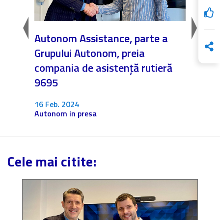
ntii
Autonom Assistance, parte a
Nicăi
Grupului Autonom, preia
❤️ As
compania de asistență rutieră
noast
9695
4 Dec.
Fără c
16 Feb. 2024
Autonom in presa
Cele mai citite: