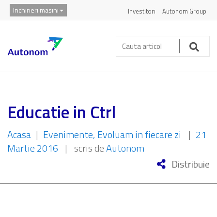
Inchirieri masini
Investitori
Autonom Group
Cauta
articol:
Caut
Educatie in Ctrl
Acasa
|
Evenimente
Evoluam in fiecare zi
|
21
Martie 2016
|
scris de
Autonom
Distribuie