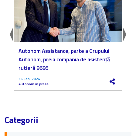
Autonom Assistance, parte a Grupului
N
Autonom, preia compania de asistență
a
rutieră 9695
P
16 Feb. 2024
4
Autonom in presa
F
Categorii