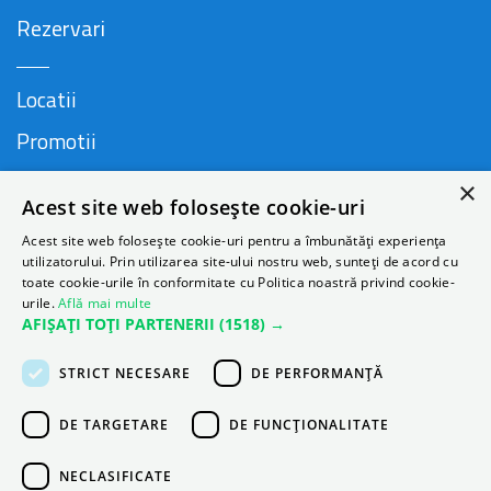
Rezervari
Locatii
Promotii
FAQ
×
Acest site web folosește cookie-uri
Companie
Acest site web folosește cookie-uri pentru a îmbunătăți experiența
utilizatorului. Prin utilizarea site-ului nostru web, sunteți de acord cu
toate cookie-urile în conformitate cu Politica noastră privind cookie-
urile.
Află mai multe
Contact
AFIȘAȚI TOȚI PARTENERII
(1518) →
Despre Autonom
STRICT NECESARE
DE PERFORMANȚĂ
Blog
DE TARGETARE
DE FUNCŢIONALITATE
NECLASIFICATE