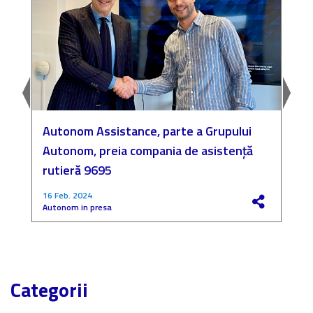
Autonom Assistance, parte a Grupului
N
Autonom, preia compania de asistență
a
rutieră 9695
P
16 Feb. 2024
4
Autonom in presa
F
Categorii