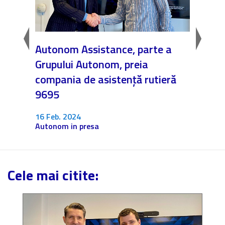
 să
Autonom Assistance, parte a
Nicăi
Grupului Autonom, preia
❤️ As
compania de asistență rutieră
noast
9695
4 Dec.
Fără c
16 Feb. 2024
Autonom in presa
Cele mai citite: