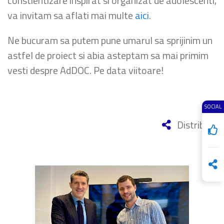
constientizare inspirat si organizat de adolescenti,
va invitam sa aflati mai multe
aici
.
Ne bucuram sa putem pune umarul sa sprijinim un
astfel de proiect si abia asteptam sa mai primim
vesti despre AdDOC. Pe data viitoare!
SOCIAL
Distribuie