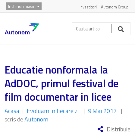
Inchirieri masini
Investitori
Autonom Group
Cauta
articol:
Caut
Educatie nonformala la
AdDOC, primul festival de
film documentar in licee
Acasa
|
Evoluam in fiecare zi
|
9 Mai 2017
|
scris de
Autonom
Distribuie