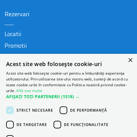
Rezervari
Locatii
Promotii
FAQ
×
Acest site web folosește cookie-uri
Companie
Acest site web folosește cookie-uri pentru a îmbunătăți experiența
utilizatorului. Prin utilizarea site-ului nostru web, sunteți de acord cu
toate cookie-urile în conformitate cu Politica noastră privind cookie-
urile.
Află mai multe
Contact
AFIȘAȚI TOȚI PARTENERII
(1518) →
Despre Autonom
STRICT NECESARE
DE PERFORMANȚĂ
Blog
DE TARGETARE
DE FUNCŢIONALITATE