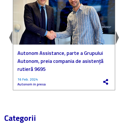
Autonom Assistance, parte a Grupului
N
Autonom, preia compania de asistență
a
rutieră 9695
P
16 Feb. 2024
4
Autonom in presa
F
Categorii