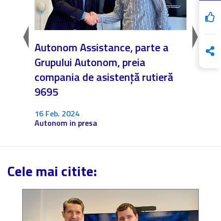
Autonom Assistance, parte a
Nicăi
Grupului Autonom, preia
❤️ As
compania de asistență rutieră
noast
9695
4 Dec.
Fără c
16 Feb. 2024
Autonom in presa
Cele mai citite: