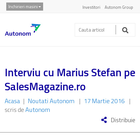
Inchirieri masini
Investitori
Autonom Group
Cauta
articol:
Caut
Interviu cu Marius Stefan pe
SalesMagazine.ro
Acasa
|
Noutati Autonom
|
17 Martie 2016
|
scris de
Autonom
Distribuie