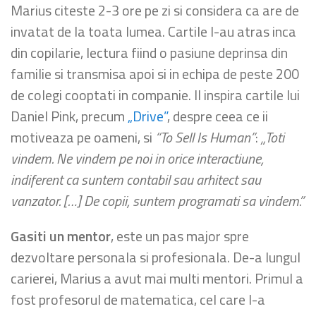
Marius citeste 2-3 ore pe zi si considera ca are de
invatat de la toata lumea. Cartile l-au atras inca
din copilarie, lectura fiind o pasiune deprinsa din
familie si transmisa apoi si in echipa de peste 200
de colegi cooptati in companie. Il inspira cartile lui
Daniel Pink, precum
„Drive”
, despre ceea ce ii
motiveaza pe oameni, si
“To Sell Is Human”
:
„Toti
vindem. Ne vindem pe noi in orice interactiune,
indiferent ca suntem contabil sau arhitect sau
vanzator. […] De copii, suntem programati sa vindem.”
Gasiti un mentor
, este un pas major spre
dezvoltare personala si profesionala. De-a lungul
carierei, Marius a avut mai multi mentori. Primul a
fost profesorul de matematica, cel care l-a