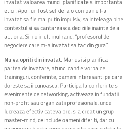
invatat valoarea muncii planificate si importanta
eticii. Apoi, un fost sef de la o companie l-a
invatat sa fie mai putin impulsiv, sa inteleaga bine
contextul si sa cantareasca deciziile inainte de a
actiona. Si, nu in ultimul rand, “profesorul de
negociere care m-a invatat sa tac din gura”.
Nu va opriti din invatat.
Marius isi planifica
partea de invatare, atunci cand e vorba de
traininguri, conferinte, oameni interesanti pe care
doreste sa ii cunoasca. Participa la conferinte si
evenimente de networking, activeaza in fundatii
non-profit sau organizatii profesionale, unde
lucreaza efectiv cateva ore, si a creat un grup
master-mind, ce include oameni diferiti, dar cu
pasiuni si subiecte comune; se intalnesc o data la