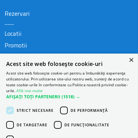
Rezervari
Locatii
Promotii
FAQ
×
Acest site web folosește cookie-uri
Companie
Acest site web folosește cookie-uri pentru a îmbunătăți experiența
utilizatorului. Prin utilizarea site-ului nostru web, sunteți de acord cu
toate cookie-urile în conformitate cu Politica noastră privind cookie-
urile.
Află mai multe
Contact
AFIȘAȚI TOȚI PARTENERII
(1518) →
Despre Autonom
STRICT NECESARE
DE PERFORMANȚĂ
Blog
DE TARGETARE
DE FUNCŢIONALITATE