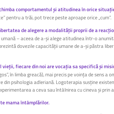
himba comportamentul și atitudinea în orice situație,
ce” pentru a trăi, pot trece peste aproape orice „cum”.
ibertatea de alegere a modalității proprii de a reacți
te umană – aceea de a-și alege atitudinea într-o anumit
eprezintă dovezile capacității umane de a-și păstra libe
ieții, fiecare din noi are vocația sa specifică și misiu
gos”, în limba greacă), mai precis pe voința de sens a om
e din psihologia adleriană. Logoterapia susține existenț
n experimentarea a ceva sau întâlnirea cu cineva și prin a
este mama întâmplărilor.