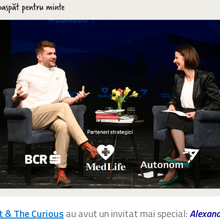
t & The Curious
au avut un invitat mai special:
Alexand