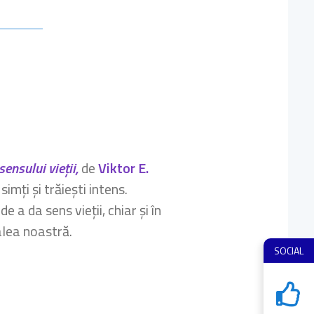
ensului vieții,
de
Viktor E.
imți și trăiești intens.
a da sens vieții, chiar și în
calea noastră.
SOCIAL