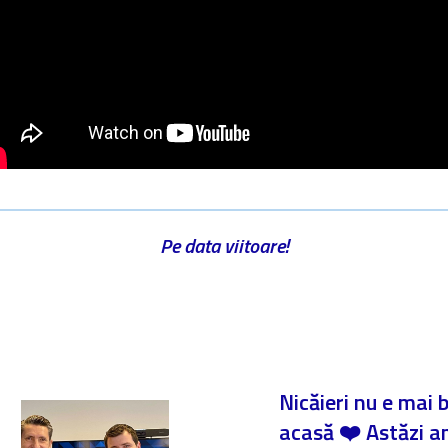
Pe data viitoare!
Nicăieri nu e mai 
acasă ❤️ Astăzi 