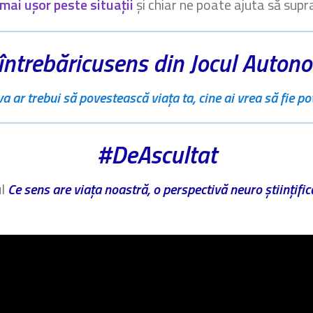
mai ușor peste situații
și chiar ne poate ajuta să supr
întrebăricusens din Jocul Auton
a ar trebui să povestească viața ta, cine ai vrea să fie po
#DeAscultat
ul
Ce sens are viața noastră, o perspectivă neuro științific