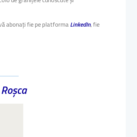
ă vă abonați fie pe platforma
LinkedIn
, fie
 Roșca