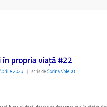
C
ar
 în propria viață #22
Aprilie 2023
|
scris de
Sorina Volerat
ni, lume și viață, despre ce descoperim și învățăm din