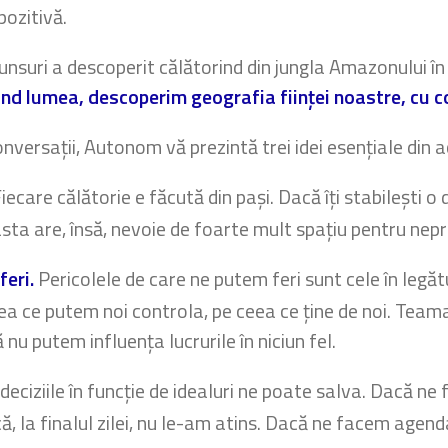
 pozitivă.
nsuri a descoperit călătorind din jungla Amazonului în pu
ând lumea, descoperim geografia ființei noastre, cu c
onversații, Autonom vă prezintă trei idei esențiale din a
iecare călătorie e făcută din pași. Dacă îți stabilești o 
easta are, însă, nevoie de foarte mult spațiu pentru nepr
feri.
Pericolele de care ne putem feri sunt cele în legă
a ce putem noi controla, pe ceea ce ține de noi. Teama
nu putem influența lucrurile în niciun fel.
eciziile în funcție de idealuri ne poate salva. Dacă ne 
 la finalul zilei, nu le-am atins. Dacă ne facem agenda