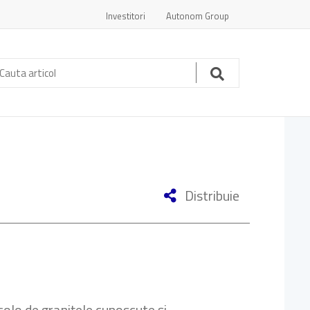
Investitori
Autonom Group
auta
ticol:
Cauta
Distribuie
colo de granițele cunoscute și