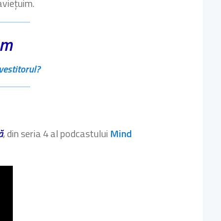
aviețuim.
om
vestitorul?
ă
, din seria 4 al podcastului
Mind