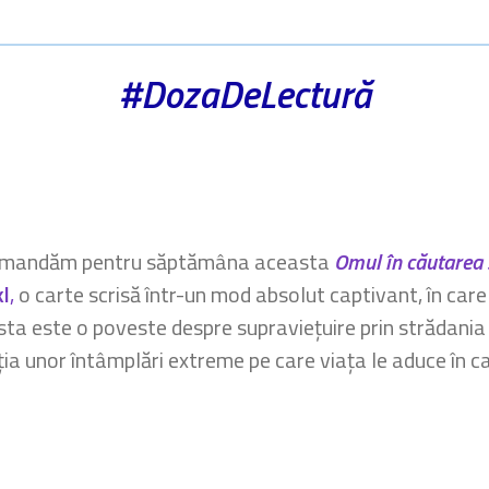
#DozaDeLectură
mandăm pentru săptămâna aceasta
Omul în căutarea s
l
,
o carte scrisă într-un mod absolut captivant, în care s
ta este o poveste despre supraviețuire prin strădania de 
ția unor întâmplări extreme pe care viața le aduce în 