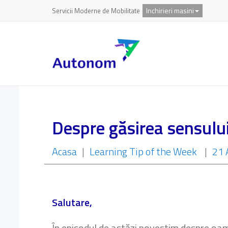
Inchirieri masini
Servicii Moderne de Mobilitate
Despre găsirea sensului
Acasa
|
Learning Tip of the Week
|
21 
Salutare,
În episodul de astăzi povestim despre oame