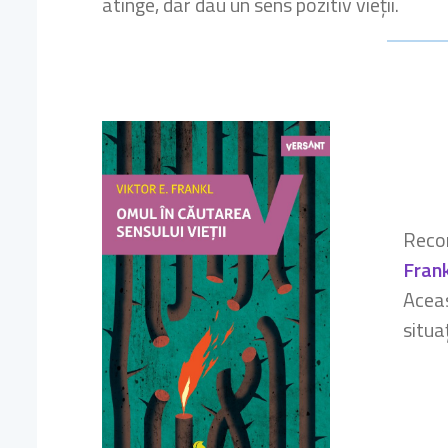
atinge, dar dau un sens pozitiv vieții.
Reco
Frank
Aceas
situa