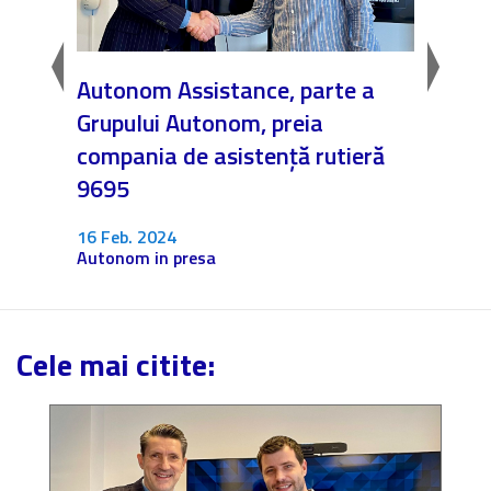
a!
Autonom Assistance, parte a
Nicăi
Grupului Autonom, preia
❤️ As
compania de asistență rutieră
noast
9695
4 Dec.
Fără c
16 Feb. 2024
Autonom in presa
Cele mai citite: