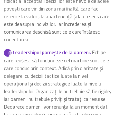
ridicat al acceptării deciziilor este nevoie de acele
povești care vin din zona mai înaltă, care fac
referire la valori, la apartenență și la un sens care
este deasupra indivizilor. Iar încrederea și
comunicarea deschisă sunt cele care întăresc
conectarea.
Leadershipul pornește de la oameni.
Echipe
care reușesc să funcționeze cel mai bine sunt cele
care conduc prin context. Adică prin claritate și
delegare, cu decizii tactice luate la nivel
operațional și decizii strategice luate la nivelul
leadershipului. Organizațiile nu trebuie să fie rigide,
iar oamenii nu trebuie priviți și tratați ca resurse.
Deoarece oamenii vor renunța la un moment dat
la a mai avea idei și a încerca să schimbe ceva,