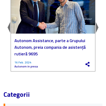
Autonom Assistance, parte a Grupului
N
Autonom, preia compania de asistență
a
rutieră 9695
P
16 Feb. 2024
4
Autonom in presa
F
Categorii