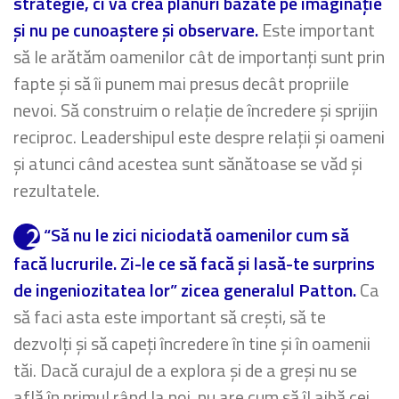
strategie, ci va crea planuri bazate pe imaginație
și nu pe cunoaștere și observare.
Este important
să le arătăm oamenilor cât de importanți sunt prin
fapte și să îi punem mai presus decât propriile
nevoi. Să construim o relație de încredere și sprijin
reciproc. Leadershipul este despre relații și oameni
și atunci când acestea sunt sănătoase se văd și
rezultatele.
“Să nu le zici niciodată oamenilor cum să
facă lucrurile. Zi-le ce să facă și lasă-te surprins
de ingeniozitatea lor” zicea generalul Patton.
Ca
să faci asta este important să crești, să te
dezvolți și să capeți încredere în tine și în oamenii
tăi. Dacă curajul de a explora și de a greși nu se
află în primul rând la noi, nu are cum să îl aibă cei