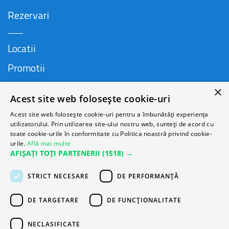
Rezervari
Locatii
Promotii
FAQ
×
Acest site web folosește cookie-uri
Companie
Acest site web folosește cookie-uri pentru a îmbunătăți experiența
utilizatorului. Prin utilizarea site-ului nostru web, sunteți de acord cu
toate cookie-urile în conformitate cu Politica noastră privind cookie-
urile.
Află mai multe
Contact
AFIȘAȚI TOȚI PARTENERII
(1518) →
Despre Autonom
STRICT NECESARE
DE PERFORMANȚĂ
Blog
DE TARGETARE
DE FUNCŢIONALITATE
NECLASIFICATE