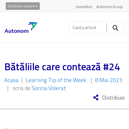
Inchirieri masini
Investitori
Autonom Group
Cauta
articol:
Caut
Bătăliile care contează #24
Acasa
|
Learning Tip of the Week
|
8 Mai 2023
|
scris de
Sorina Volerat
Distribuie