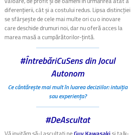
valoare, de profit și de oameni în urmărirea atât a
diferențierii, cât și a costului redus. Lipsa distincției
se sfârșește de cele mai multe ori cu o inovare
care deschide drumuri noi, dar nu oferă acces la
marea masă a cumpărătorilor-țintă.
#ÎntrebăriCuSens din Jocul
Autonom
Ce cântărește mai mult în luarea deciziilor: intuiția
sau experiența?
#DeAscultat
Vă invităm să-l ascultați pe
Guy Kawasaki
și talk-