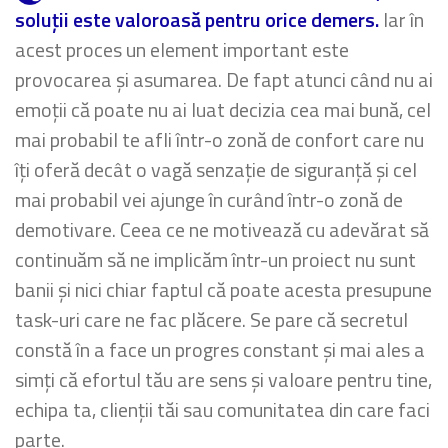
soluții este valoroasă pentru orice demers.
Iar în
acest proces un element important este
provocarea și asumarea. De fapt atunci când nu ai
emoții că poate nu ai luat decizia cea mai bună, cel
mai probabil te afli într-o zonă de confort care nu
îți oferă decât o vagă senzație de siguranță și cel
mai probabil vei ajunge în curând într-o zonă de
demotivare. Ceea ce ne motivează cu adevărat să
continuăm să ne implicăm într-un proiect nu sunt
banii și nici chiar faptul că poate acesta presupune
task-uri care ne fac plăcere. Se pare că secretul
constă în a face un progres constant și mai ales a
simți că efortul tău are sens și valoare pentru tine,
echipa ta, clienții tăi sau comunitatea din care faci
parte.