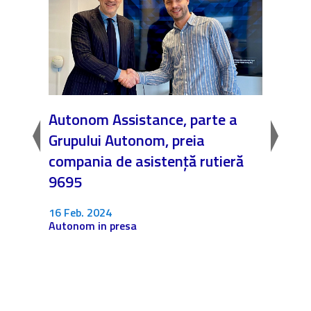
Autonom Assistance, parte a
Nicăi
Grupului Autonom, preia
❤️ As
compania de asistență rutieră
noast
9695
4 Dec.
Fără c
16 Feb. 2024
Autonom in presa