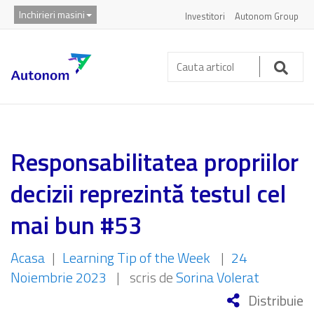
Inchirieri masini
Investitori
Autonom Group
Cauta
articol:
Caut
Responsabilitatea propriilor
decizii reprezintă testul cel
mai bun #53
Acasa
|
Learning Tip of the Week
|
24
Noiembrie 2023
|
scris de
Sorina Volerat
Distribuie