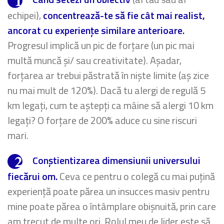
echipei),
concentrează-te să fie cât mai realist,
ancorat cu experiențe similare anterioare.
Progresul implică un pic de forțare (un pic mai
multă muncă și/ sau creativitate). Așadar,
forțarea ar trebui păstrată în niște limite (aș zice
nu mai mult de 120%). Dacă tu alergi de regulă 5
km legați, cum te aștepți ca mâine să alergi 10 km
legați? O forțare de 200% aduce cu sine riscuri
mari.
Conștientizarea dimensiunii universului
fiecărui om.
Ceva ce pentru o colegă cu mai puțină
experiență poate părea un insucces masiv pentru
mine poate părea o întâmplare obișnuită, prin care
am trecut de multe ori. Rolul meu de lider este să