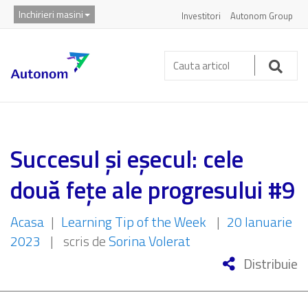
Inchirieri masini
Investitori
Autonom Group
Cauta
articol:
Caut
Succesul și eșecul: cele
două fețe ale progresului #9
Acasa
|
Learning Tip of the Week
|
20 Ianuarie
2023
|
scris de
Sorina Volerat
Distribuie