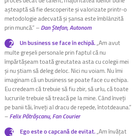
proces decât de talent, majoritatea ideilor bune
așteaptă să fie descoperite și valorizate printr-o
metodologie adecvată și șansa este îmblânzită
prin muncă.” –
Dan Ștefan, Autonom
Un business se face în echipă.
„Am avut
multe greșeli personale prin faptul că nu
împărtășeam toată greutatea asta cu colegii mei
și nu știam să deleg deloc. Nici nu voiam. Nu îmi
imaginam că un business se poate face cu echipa.
Eu credeam că trebuie să fiu zbir, să urlu, că toate
lucrurile trebuie să treacă pe la mine. Când înveți
pe banii tăi, înveți al dracu de repede, întotdeauna.”
–
Felix Pătrășcanu, Fan Courier
Ego este o capcană de evitat.
„Am învățat