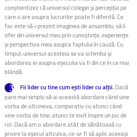
conștientizez că universul colegei și percepția pe
care o are asupra lucrurilor poate fi diferită. Ce
fac este să-i prezint imaginea de ansamblu, să îi
ofer din universul meu prin cunoștințe, experiențe
și perspectiva mea asupra faptului în cauză. Cu
timpul, universul acesteia se va schimba și
abordarea ei asupra eșecului va fi din ce în ce mai
blândă.
Fii lider cu tine cum ești lider cu alții.
Dacă
pare mai simplu să ai această abordare când vine
vorba de altcineva, comparativ cu atunci când
vine vorba de tine, atunci te invit înspre un joc de
rol. Dacă am o abordare atât de sănătoasă cu
privire la eșecul altcuiva, ce-ar fi să aplic aceeași