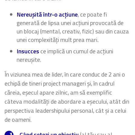
Nereușită într-o acțiune
, ce poate fi
generată de lipsa unei acțiuni provocată de
un blocaj (mental, creativ, fizic) sau din cauza
unei complexități mult prea mari.
Insucces
ce implică un cumul de acțiuni
nereușite.
În viziunea mea de lider, în care conduc de 2 ani o
echipă de tineri project manageri și, în cadrul
căreia, eșecul apare zilnic, am să exemplific
câteva modalități de abordare a eșecului, atât din
perspectiva leadershipului personal, cât și a celui
de oameni.
Când setezi un obiectiv
(al tău sau al