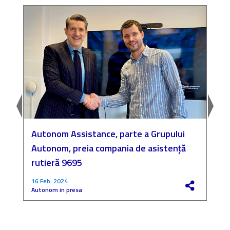
Autonom Assistance, parte a Grupului
N
Autonom, preia compania de asistență
a
rutieră 9695
P
16 Feb. 2024
4
Autonom in presa
F