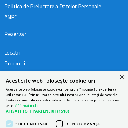
Politica de Prelucrare a Datelor Personale
ANPC
Rezervari
Locatii
Promotii
FAQ
×
Acest site web folosește cookie-uri
Companie
Acest site web folosește cookie-uri pentru a îmbunătăți experiența
utilizatorului. Prin utilizarea site-ului nostru web, sunteți de acord cu
toate cookie-urile în conformitate cu Politica noastră privind cookie-
urile.
Află mai multe
Contact
AFIȘAȚI TOȚI PARTENERII
(1518) →
Despre Autonom
STRICT NECESARE
DE PERFORMANȚĂ