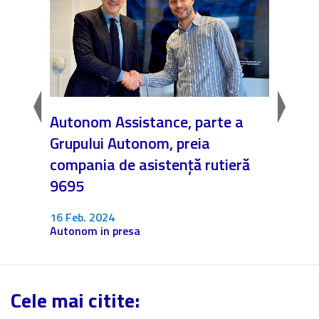
Autonom Assistance, parte a
Nicăi
Grupului Autonom, preia
❤️ As
compania de asistență rutieră
noast
9695
4 Dec.
Fără c
16 Feb. 2024
Autonom in presa
Cele mai citite: