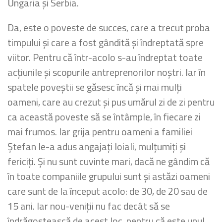
Ungaria și Serbia.
Da, este o poveste de succes, care a trecut proba
timpului și care a fost gândită și îndreptată spre
viitor. Pentru că într-acolo s-au îndreptat toate
acțiunile și scopurile antreprenorilor noștri. Iar în
spatele poveștii se găsesc încă și mai mulți
oameni, care au crezut și pus umărul zi de zi pentru
ca această poveste să se întâmple, în fiecare zi
mai frumos. Iar grija pentru oameni a familiei
Ștefan le-a adus angajați loiali, mulțumiți și
fericiți. Și nu sunt cuvinte mari, dacă ne gândim că
în toate companiile grupului sunt și astăzi oameni
care sunt de la început acolo: de 30, de 20 sau de
15 ani. Iar nou-veniții nu fac decât să se
îndrăgostească de acest loc, pentru că este unul