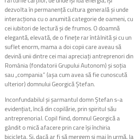
rafturile cărților, de unde își lua energia, își
dezvolta în permanență cultura generală și unde
interacționa cu o anumită categorie de oameni, cu
cei iubitori de lectură și de frumos. O doamnă
elegantă, elevată, de o finețe rar întâlnită și cu un
suflet enorm, mama a doi copii care aveau să
devină unii dintre cei mai apreciați antreprenori din
România (fondatorii Grupului Autonom) și soția
sau „compania” (așa cum avea să fie cunoscută
ulterior) domnului Georgică Ștefan.
Inconfundabilul și șarmantul domn Ștefan s-a
evidențiat, încă din copilărie, prin spiritul său
antreprenorial. Copil fiind, domnul Georgică a
gândit o mică afacere prin care își închiria
bicicleta. Și, dacă ar fi să mergem și mai în urmă, la