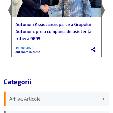
Autonom Assistance, parte a Grupului
N
Autonom, preia compania de asistență
a
rutieră 9695
P
16 Feb. 2024
4
Autonom in presa
F
Categorii
Arhiva Articole