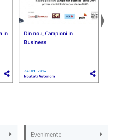
a in
Din nou, Campioni in
Autonom, p
Business
„Compania de
a anului”
24 Oct. 2014
27 Mai 2017
Noutati Autonom
Noutati Autono
Evenimente