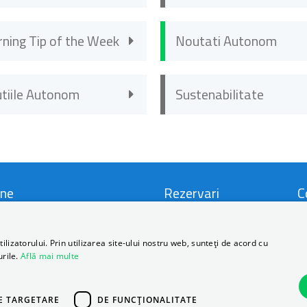
rning Tip of the Week
Noutati Autonom
utiile Autonom
Sustenabilitate
ne
Rezervari
C
i si Conditii
Locatii
C
lizatorului. Prin utilizarea site-ului nostru web, sunteți de acord cu
urile.
Află mai multe
ca de Prelucrare a Datelor
Promotii
D
nale
FAQ
B
E TARGETARE
DE FUNCŢIONALITATE