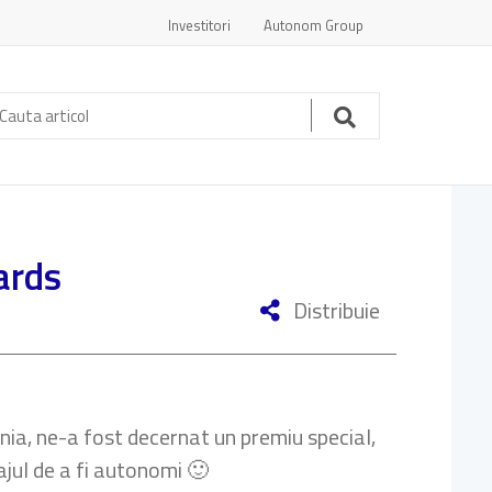
Investitori
Autonom Group
auta
ticol:
Cauta
ards
Distribuie
a, ne-a fost decernat un premiu special,
ajul de a fi autonomi 🙂