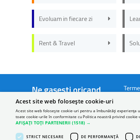
Evoluam in fiecare zi
Lea
Rent & Travel
Sol
Ne gasesti oricand
Terme
Acest site web folosește cookie-uri
Telefon:
+40 721 44 22 66
Termen
Acest site web folosește cookie-uri pentru a îmbunătăți experiența uti
toate cookie-urile în conformitate cu Politica noastră privind cookie-
Email:
rezervari@autonom.com
Politi
AFIȘAȚI TOȚI PARTENERII
(1518) →
Perso
STRICT NECESARE
DE PERFORMANȚĂ
D