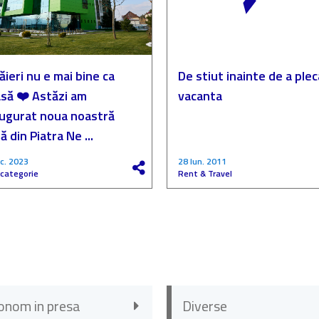
ăieri nu e mai bine ca
De stiut inainte de a plec
să ❤️ Astăzi am
vacanta
augurat noua noastră
ă din Piatra Ne ...
c. 2023
28 Iun. 2011
 categorie
Rent & Travel
onom in presa
Diverse