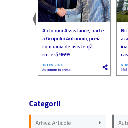
easingul
Autonom Assistance, parte
Nic
a Grupului Autonom, preia
aca
compania de asistență
in
rutieră 9695
cas
16 Feb. 2024
4 De
Autonom in presa
Fără
Categorii
Arhiva Articole
Aut