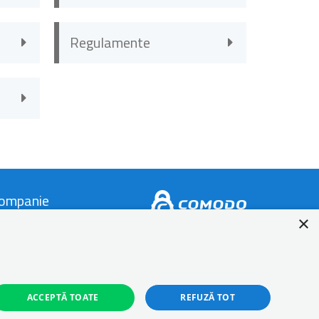
Regulamente
ompanie
×
ontact
espre Autonom
log
ACCEPTĂ TOATE
REFUZĂ TOT