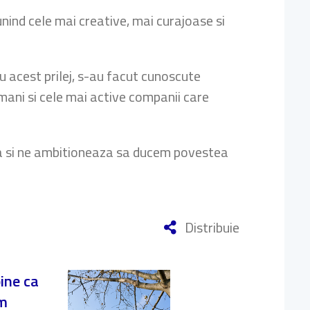
nind cele mai creative, mai curajoase si
u acest prilej, s-au facut cunoscute
mani si cele mai active companii care
ra si ne ambitioneaza sa ducem povestea
Distribuie
bine ca
am
Importanța