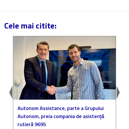
Cele mai citite:
Autonom Assistance, parte a Grupului
N
Autonom, preia compania de asistență
a
rutieră 9695
P