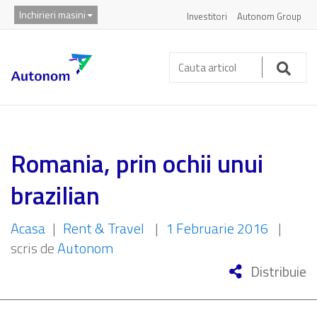
Inchirieri masini
Investitori
Autonom Group
Cauta
articol:
Caut
Romania, prin ochii unui
brazilian
Acasa
|
Rent & Travel
|
1 Februarie 2016
|
scris de
Autonom
Distribuie