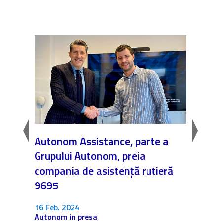
n
Autonom Assistance, parte a
Nicăi
Grupului Autonom, preia
❤️ As
compania de asistență rutieră
noast
9695
4 Dec.
Fără c
16 Feb. 2024
Autonom in presa