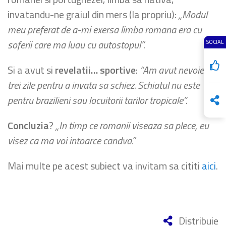
invatandu-ne graiul din mers (la propriu):
„Modul
meu preferat de a-mi exersa limba romana era cu
soferii care ma luau cu autostopul”.
SOCIAL
Si a avut si
revelatii… sportive
:
“Am avut nevoie de
trei zile pentru a invata sa schiez. Schiatul nu este
pentru brazilieni sau locuitorii tarilor tropicale”.
Concluzia
?
„In timp ce romanii viseaza sa plece, eu
visez ca ma voi intoarce candva.”
Mai multe pe acest subiect va invitam sa cititi
aici
.
Distribuie