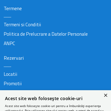
Termene
Termeni si Conditii
Politica de Prelucrare a Datelor Personale
ANPC
Rezervari
Locatii
Promotii
FAQ
×
Acest site web folosește cookie-uri
Companie
Acest site web folosește cookie-uri pentru a îmbunătăți experiența
utilizatorului. Prin utilizarea site-ului nostru web, sunteți de acord cu