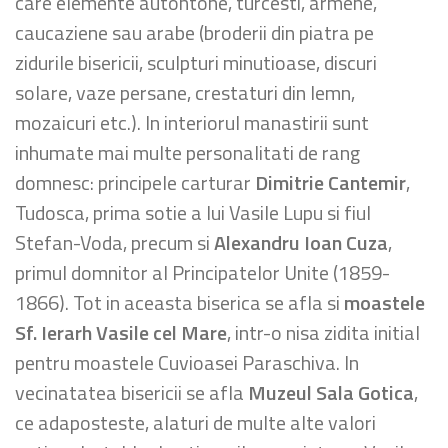
care elemente autohtone, turcesti, armene,
caucaziene sau arabe (broderii din piatra pe
zidurile bisericii, sculpturi minutioase, discuri
solare, vaze persane, crestaturi din lemn,
mozaicuri etc.). In interiorul manastirii sunt
inhumate mai multe personalitati de rang
domnesc: principele carturar
Dimitrie Cantemir
,
Tudosca, prima sotie a lui Vasile Lupu si fiul
Stefan-Voda, precum si
Alexandru Ioan Cuza
,
primul domnitor al Principatelor Unite (1859-
1866). Tot in aceasta biserica se afla si
moastele
Sf. Ierarh Vasile cel Mare
, intr-o nisa zidita initial
pentru moastele Cuvioasei Paraschiva. In
vecinatatea bisericii se afla
Muzeul Sala Gotica
,
ce adaposteste, alaturi de multe alte valori