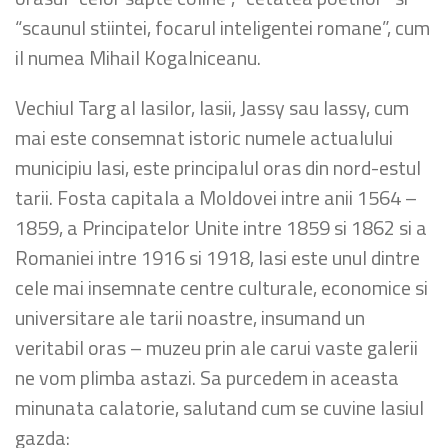
“scaunul stiintei, focarul inteligentei romane”, cum
il numea Mihail Kogalniceanu.
Vechiul Targ al Iasilor, Iasii, Jassy sau Iassy, cum
mai este consemnat istoric numele actualului
municipiu Iasi, este principalul oras din nord-estul
tarii. Fosta capitala a Moldovei intre anii 1564 –
1859, a Principatelor Unite intre 1859 si 1862 si a
Romaniei intre 1916 si 1918, Iasi este unul dintre
cele mai insemnate centre culturale, economice si
universitare ale tarii noastre, insumand un
veritabil oras – muzeu prin ale carui vaste galerii
ne vom plimba astazi. Sa purcedem in aceasta
minunata calatorie, salutand cum se cuvine Iasiul
gazda: