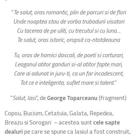
“
Te salut, oras romantic, plin de parcuri si de flori
Unde noaptea stau de vorba trubadurii visatori
Cu tacerea de pe uliti, cu trecutul si cu luna…
Te salut, oras istoric, oropsit ca-ntotdeauna
Tu, oras de harnici dascali, de poeti si carturari,
Leaganul atitor ganduri si-al atitor fapte mari,
Care ai adunat in juru-ti, ca un far incadescent,
Tot ce e inteligenta, suflet mare si talent.
”
“
Salut, Iasi
”, de
George Toparceanu
(fragment)
Copou, Bucium, Cetatuia, Galata, Repedea,
Breazu si Sorogari – acestea sunt
cele sapte
dealuri
pe care se spune ca Iasiul a fost construit,