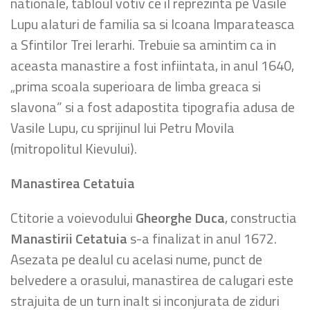
nationale, tabloul votiv ce il reprezinta pe Vasile
Lupu alaturi de familia sa si Icoana Imparateasca
a Sfintilor Trei Ierarhi. Trebuie sa amintim ca in
aceasta manastire a fost infiintata, in anul 1640,
„prima scoala superioara de limba greaca si
slavona” si a fost adapostita tipografia adusa de
Vasile Lupu, cu sprijinul lui Petru Movila
(mitropolitul Kievului).
Manastirea Cetatuia
Ctitorie a voievodului
Gheorghe Duca
, constructia
Manastirii Cetatuia
s-a finalizat in anul 1672.
Asezata pe dealul cu acelasi nume, punct de
belvedere a orasului, manastirea de calugari este
strajuita de un turn inalt si inconjurata de ziduri