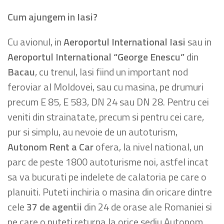
Cum ajungem in Iasi?
Cu avionul, in
Aeroportul International Iasi
sau in
Aeroportul International “George Enescu”
din
Bacau
, cu trenul, Iasi fiind un important nod
feroviar al Moldovei, sau cu masina, pe drumuri
precum E 85, E 583, DN 24 sau DN 28. Pentru cei
veniti din strainatate, precum si pentru cei care,
pur si simplu, au nevoie de un autoturism,
Autonom Rent a Car
ofera, la nivel national, un
parc de peste 1800 autoturisme noi, astfel incat
sa va bucurati pe indelete de calatoria pe care o
planuiti. Puteti inchiria o masina din oricare dintre
cele
37 de agentii
din 24 de orase ale Romaniei si
pe care o puteti returna la orice sediu Autonom