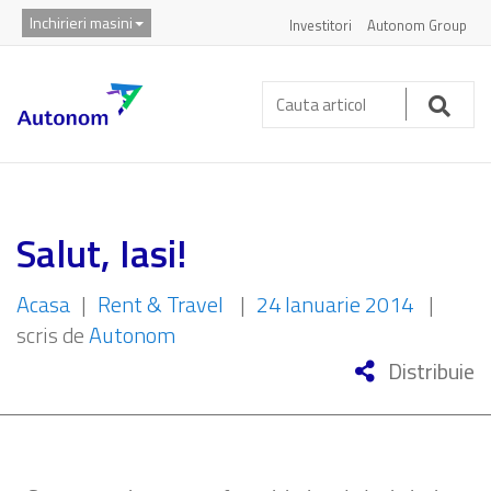
Inchirieri masini
Investitori
Autonom Group
Cauta
articol:
Caut
Salut, Iasi!
Acasa
|
Rent & Travel
|
24 Ianuarie 2014
|
scris de
Autonom
Distribuie