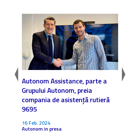
amnă
Autonom Assistance, parte a
Nicăi
Grupului Autonom, preia
❤️ As
compania de asistență rutieră
noast
9695
4 Dec.
Fără c
16 Feb. 2024
Autonom in presa