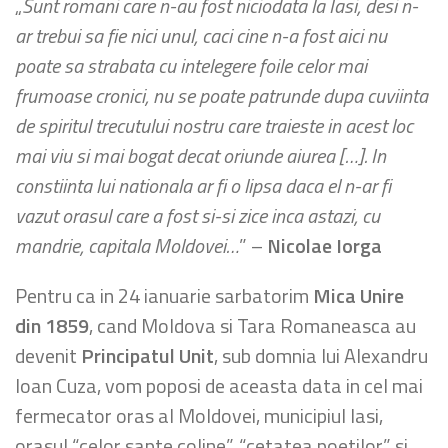
„
Sunt romani care n-au fost niciodata la Iasi, desi n-
ar trebui sa fie nici unul, caci cine n-a fost aici nu
poate sa strabata cu intelegere foile celor mai
frumoase cronici, nu se poate patrunde dupa cuviinta
de spiritul trecutului nostru care traieste in acest loc
mai viu si mai bogat decat oriunde aiurea […]. In
constiinta lui nationala ar fi o lipsa daca el n-ar fi
vazut orasul care a fost si-si zice inca astazi, cu
mandrie, capitala Moldovei…
” –
Nicolae Iorga
Pentru ca in 24 ianuarie sarbatorim
Mica Unire
din 1859
, cand Moldova si Tara Romaneasca au
devenit
Principatul Unit
, sub domnia lui Alexandru
Ioan Cuza, vom poposi de aceasta data in cel mai
fermecator oras al Moldovei, municipiul Iasi,
orasul “celor sapte coline”, “cetatea poetilor” si