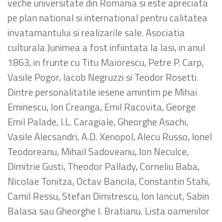
veche universitate din Romania si este apreciata
pe plan national si international pentru calitatea
invatamantului si realizarile sale. Asociatia
culturala Junimea a fost infiintata la Iasi, in anul
1863, in frunte cu Titu Maiorescu, Petre P. Carp,
Vasile Pogor, Iacob Negruzzi si Teodor Rosetti.
Dintre personalitatile iesene amintim pe Mihai
Eminescu, Ion Creanga, Emil Racovita, George
Emil Palade, I.L. Caragiale, Gheorghe Asachi,
Vasile Alecsandri, A.D. Xenopol, Alecu Russo, Ionel
Teodoreanu, Mihail Sadoveanu, Ion Neculce,
Dimitrie Gusti, Theodor Pallady, Corneliu Baba,
Nicolae Tonitza, Octav Bancila, Constantin Stahi,
Camil Ressu, Stefan Dimitrescu, Ion Iancut, Sabin
Balasa sau Gheorghe I. Bratianu. Lista oamenilor