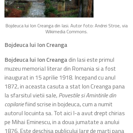
Bojdeuca lui Ion Creanga din Iasi. Autor foto: Andrei Stroe, via
Wikimedia Commons.
Bojdeuca lui Ion Creanga
Bojdeuca lui Ion Creanga
din Iasi este primul
muzeu memorial literar din Romania si a fost
inaugurat in 15 aprilie 1918. Incepand cu anul
1872, in aceasta casuta a stat Ion Creanga pana
la sfarsitul vietii sale,
Povestile si Amintirile din
copilarie
fiind scrise in bojdeuca, cum a numit
autorul locuinta sa. Tot aici l-a avut drept chirias
pe Mihai Eminescu, in a doua jumatate a anului
1876. Este deschisa publicului larg de marti pana