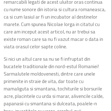
remarcabili legati de acest uluitor oras continua
cu nume sonore din istoria si cultura romaneasca,
ca si cum Iasiul ar fi un incubator al destinelor
marete. Cum spunea Nicolae Iorga in citatul cu
care am inceput acest articol, nu ar trebui sa
existe roman care sa nu fi vazut macar o data in
viata orasul celor sapte coline.
Si nici un altul care sa nu se fi infruptat din
bucatele traditionale din nord-estul Romaniei!
Sarmalutele moldovenesti, dintre care unele
primenite in straie de vita, dar toate cu
mamaliguta si smantana, tochiturile si borsurile
acre, placintele cu urda si marar, alivencile calde,
papanasii cu smantana si dulceata, poalele-n
brau, invartitele cu varza, scrobul, puii