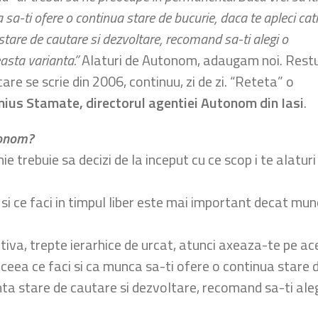
sa-ti ofere o continua stare de bucurie, daca te apleci cat
stare de cautare si dezvoltare, recomand sa-ti alegi o
asta varianta.”
Alaturi de Autonom, adaugam noi. Rest
care se scrie din 2006, continuu, zi de zi. “Reteta” o
nius Stamate, directorul agentiei Autonom din Iasi
.
tonom?
 trebuie sa decizi de la inceput cu ce scop i te alaturi
si ce faci in timpul liber este mai important decat munc
tiva, trepte ierarhice de urcat, atunci axeaza-te pe ace
 ceea ce faci si ca munca sa-ti ofere o continua stare d
enta stare de cautare si dezvoltare, recomand sa-ti al