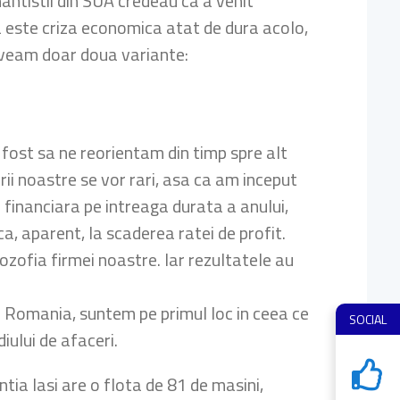
ntistii din SUA credeau ca a venit
a este criza economica atat de dura acolo,
 aveam doar doua variante:
 fost sa ne reorientam din timp spre alt
rii noastre se vor rari, asa ca am inceput
e financiara pe intreaga durata a anului,
ca, aparent, la scaderea ratei de profit.
lozofia firmei noastre. Iar rezultatele au
in Romania, suntem pe primul loc in ceea ce
SOCIAL
iului de afaceri.
ntia Iasi are o flota de 81 de masini,