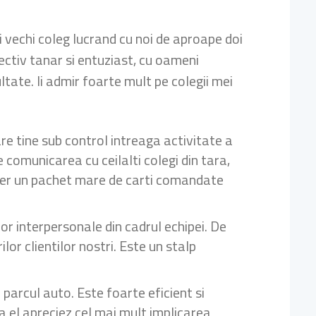
 vechi coleg lucrand cu noi de aproape doi
ectiv tanar si entuziast, cu oameni
ltate. Ii admir foarte mult pe colegii mei
are tine sub control intreaga activitate a
e comunicarea cu ceilalti colegi din tara,
urier un pachet mare de carti comandate
lor interpersonale din cadrul echipei. De
r clientilor nostri. Este un stalp
 parcul auto. Este foarte eficient si
 La el apreciez cel mai mult implicarea