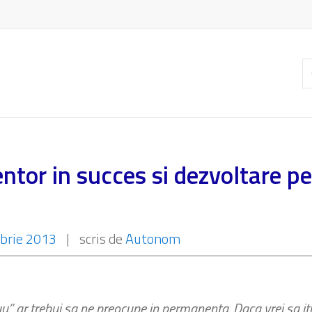
C
ar
tor in succes si dezvoltare pe
brie 2013
|
scris de
Autonom
uu” ar trebui sa ne preocupe in permanenta. Daca vrei sa iti