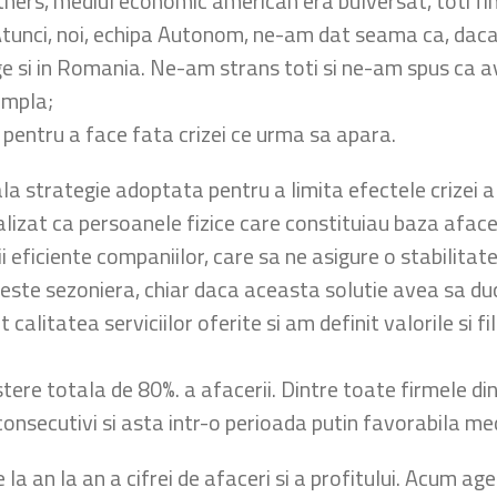
ers, mediul economic american era bulversat, toti fina
i. Atunci, noi, echipa Autonom, ne-am dat seama ca, dac
nge si in Romania. Ne-am strans toti si ne-am spus ca
ampla;
i pentru a face fata crizei ce urma sa apara.
la strategie adoptata pentru a limita efectele crizei a
ealizat ca persoanele fizice care constituiau baza aface
 eficiente companiilor, care sa ne asigure o stabilitat
to este sezoniera, chiar daca aceasta solutie avea sa du
itatea serviciilor oferite si am definit valorile si fi
tere totala de 80%. a afacerii. Dintre toate firmele d
 consecutivi si asta intr-o perioada putin favorabila med
 la an la an a cifrei de afaceri si a profitului. Acum age