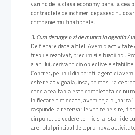
variind de la clasa economy pana la cea bus
contractele de inchirieri depasesc nu doar g
companie multinationala.
3. Cum decurge o zi de munca in agentia Au
De fiecare data altfel. Avem o activitate d
trebuie rezolvat, precum si situatii noi.
a anului, derivand din obiectivele stabilit
Concret, pe unul din peretii agentiei avem
este relativ goala, insa, pe masura ce tre
cand acea tabla este completata de nu mai a
In fiecare dimineata, avem deja o ,,harta” 
raspunde la rezervarile venite pe site, dis
din punct de vedere tehnic si al starii de cu
are rolul principal de a promova activitat