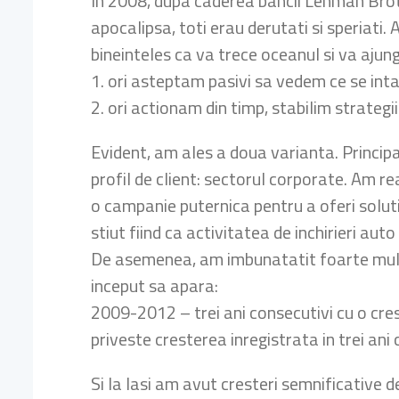
In 2008, dupa caderea bancii Lehman Broth
apocalipsa, toti erau derutati si speriat
bineinteles ca va trece oceanul si va aju
1. ori asteptam pasivi sa vedem ce se int
2. ori actionam din timp, stabilim strategi
Evident, am ales a doua varianta. Principa
profil de client: sectorul corporate. Am r
o campanie puternica pentru a oferi solutii
stiut fiind ca activitatea de inchirieri au
De asemenea, am imbunatatit foarte mult cal
inceput sa apara:
2009-2012 – trei ani consecutivi cu o cres
priveste cresterea inregistrata in trei ani
Si la Iasi am avut cresteri semnificative de