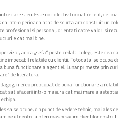
tre care si eu. Este un colectiv format recent, cel mai
 ca intr-o perioada atat de scurta am construit un col
e profesional si personal, orientati catre valori si rezu
ucrurile cat mai bine.
pervizor, adica ,,sefa” peste ceilalti colegi, este cea c
ine impecabil relatiile cu clientii. Totodata, se ocupa d
ica buna functionare a agentiei. Lunar primeste prin c
are” de literatura.
e pedagog, mereu preocupat de buna functionare a relatii
t satisfacerii intr-o masura cat mai mare a asteptarilo
 echipa.
les sa se ocupe, din punct de vedere tehnic, mai ales de
zam pe el pentru a oferi masini sigure clientilor nostri.