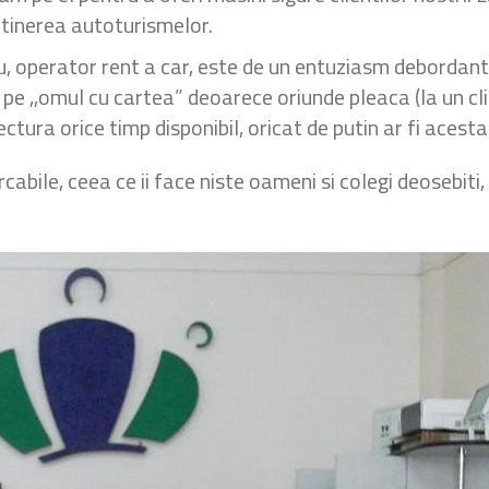
etinerea autoturismelor.
ru, operator rent a car, este de un entuziasm debordant 
pe ,,omul cu cartea” deoarece oriunde pleaca (la un clie
lectura orice timp disponibil, oricat de putin ar fi acesta
arcabile, ceea ce ii face niste oameni si colegi deosebit