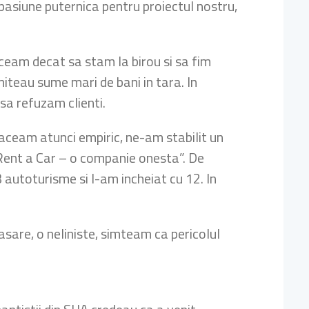
pasiune puternica pentru proiectul nostru,
aceam decat sa stam la birou si sa fim
imiteau sume mari de bani in tara. In
sa refuzam clienti.
 faceam atunci empiric, ne-am stabilit un
m Rent a Car – o companie onesta”. De
autoturisme si l-am incheiat cu 12. In
asare, o neliniste, simteam ca pericolul