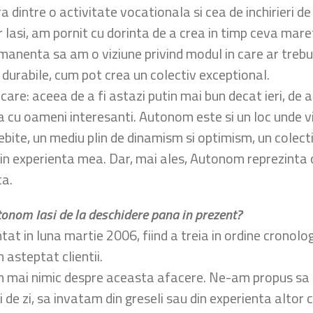
a dintre o activitate vocationala si cea de inchirieri 
Iasi, am pornit cu dorinta de a crea in timp ceva maret
rmanenta sa am o viziune privind modul in care ar trebu
 durabile, cum pot crea un colectiv exceptional.
re: aceea de a fi astazi putin mai bun decat ieri, de a
a cu oameni interesanti. Autonom este si un loc unde vi
sebite, un mediu plin de dinamism si optimism, un colec
 din experienta mea. Dar, mai ales, Autonom reprezinta o
ta.
tonom Iasi de la deschidere pana in prezent?
at in luna martie 2006, fiind a treia in ordine cronolo
 asteptat clientii.
stiam mai nimic despre aceasta afacere. Ne-am propus sa 
e zi, sa invatam din greseli sau din experienta altor col