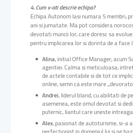
4. Cum v-ati descrie echipa?
Echipa Autonom Iasi numara 5 membri, prin
ani si jumatate. Ma pot considera norocos
devotati muncii lor, care doresc sa evoluez
pentru implicarea lor si dorinta de a face l
Alina
, initial Office Manager, acum Su
agentiei. Calma si meticuloasa, intret
de actele contabile si de tot ce impl
online, semn ca este mare ,,devorato
Andrei
, liderul bland, cu abilitati d
asemenea, este omul devotat si dedica
puternic, liantul care uneste intreaga
Alex
, pasionat de autoturisme, si-a a
perfectionist in domeniul lui si ne ba