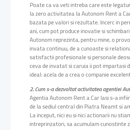
Poate ca va veti intreba care este legatur
la zero activitatea la Autonom Rent a Car 
bazata pe valori si rezultate. Incerc in pe
ani, cum pot produce inovatie si schimbari
Autonom reprezinta, pentru mine, o provoca
invata continuu, de a cunoaste si relation
satisfactii profesionale si personale deo
ceva de invatat si caruia ii pot impartasi
ideal: acela de a crea o companie excelen
2. Cum s-a dezvoltat activitatea agentiei Au
Agentia Autonom Rent a Car Iasi s-a infiint
de la sediul central din Piatra Neamt si am
La inceput, nici eu si nici actionarii nu 
intreprinzatori, sa acumulam cunostinte zi d