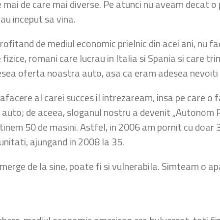
 mai de care mai diverse. Pe atunci nu aveam decat o 
i au inceput sa vina.
ofitand de mediul economic prielnic din acei ani, nu f
fizice, romani care lucrau in Italia si Spania si care tr
esea oferta noastra auto, asa ca eram adesea nevoiti 
a afacere al carei succes il intrezaream, insa pe care o
ieri auto; de aceea, sloganul nostru a devenit „Autono
inem 50 de masini. Astfel, in 2006 am pornit cu doar 3 
nitati, ajungand in 2008 la 35.
 merge de la sine, poate fi si vulnerabila. Simteam o ap