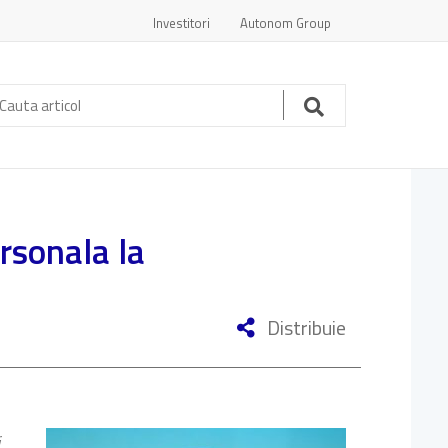
Investitori
Autonom Group
auta
ticol:
Cauta
rsonala la
Distribuie