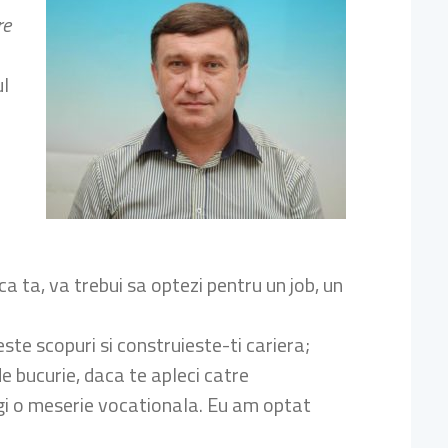
re
ul
a ta, va trebui sa optezi pentru un job, un
ste scopuri si construieste-ti cariera;
e bucurie, daca te apleci catre
egi o meserie vocationala. Eu am optat