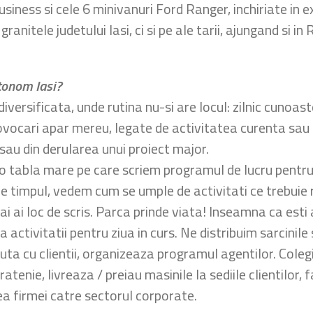
iness si cele 6 minivanuri Ford Ranger, inchiriate in ex
ranitele judetului Iasi, ci si pe ale tarii, ajungand si 
tonom Iasi?
iversificata, unde rutina nu-si are locul: zilnic cunoas
 Provocari apar mereu, legate de activitatea curenta sa
e sau din derularea unui proiect major.
 o tabla mare pe care scriem programul de lucru pentru 
ce timpul, vedem cum se umple de activitati ce trebuie 
i loc de scris. Parca prinde viata! Inseamna ca esti acti
a activitatii pentru ziua in curs. Ne distribuim sarcinil
cuta cu clientii, organizeaza programul agentilor. Coleg
ratenie, livreaza / preiau masinile la sediile clientilor, 
ea firmei catre sectorul corporate.