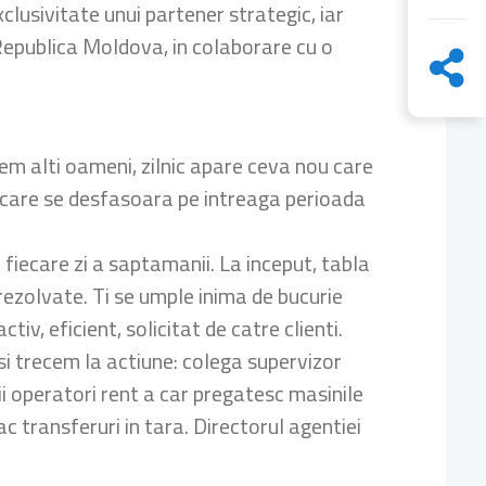
clusivitate unui partener strategic, iar
in Republica Moldova, in colaborare cu o
tem alti oameni, zilnic apare ceva nou care
u care se desfasoara pe intreaga perioada
fiecare zi a saptamanii. La inceput, tabla
rezolvate. Ti se umple inima de bucurie
v, eficient, solicitat de catre clienti.
e si trecem la actiune: colega supervizor
ii operatori rent a car pregatesc masinile
fac transferuri in tara. Directorul agentiei