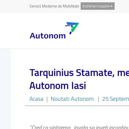
Inchirieri masini
Servicii Moderne de Mobilitate
Tarquinius Stamate, men
Autonom Iasi
Acasa
|
Noutati Autonom
|
25 Septem
“Cred ca sintagma ,,invata sa inveti incontin