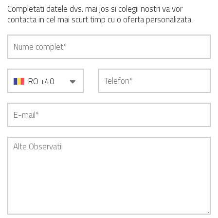
Completati datele dvs. mai jos si colegii nostri va vor
contacta in cel mai scurt timp cu o oferta personalizata
RO +40
GB +44
ES +34
IT +39
DE +49
FR +33
HU +36
RS +381
US +1