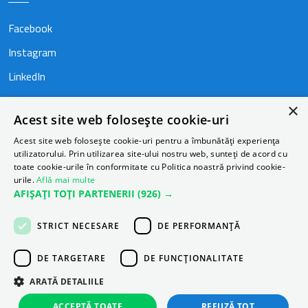
Facebook
Instagram
LinkedIn
×
Acest site web folosește cookie-uri
Acest site web folosește cookie-uri pentru a îmbunătăți experiența
utilizatorului. Prin utilizarea site-ului nostru web, sunteți de acord cu
toate cookie-urile în conformitate cu Politica noastră privind cookie-
urile.
Află mai multe
AFIȘAȚI TOȚI PARTENERII
(926) →
STRICT NECESARE
DE PERFORMANȚĂ
DE TARGETARE
DE FUNCŢIONALITATE
© Autonom - Toate drepturile rezervate.
ARATĂ DETALIILE
ACCEPTĂ TOATE
REFUZĂ TOT