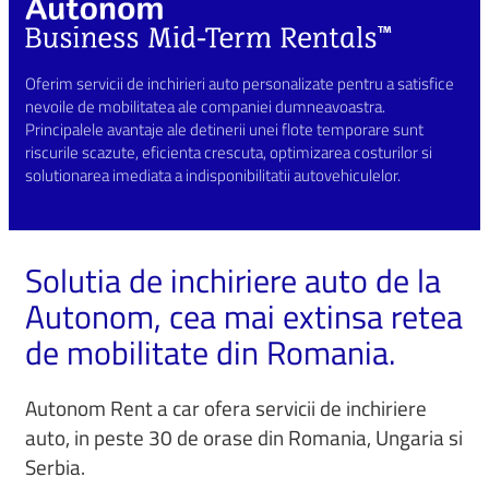
Oferim servicii de inchirieri auto personalizate pentru a satisfice
nevoile de mobilitatea ale companiei dumneavoastra.
Principalele avantaje ale detinerii unei flote temporare sunt
riscurile scazute, eficienta crescuta, optimizarea costurilor si
solutionarea imediata a indisponibilitatii autovehiculelor.
Solutia de inchiriere auto de la
Autonom, cea mai extinsa retea
de mobilitate din Romania.
Autonom Rent a car ofera servicii de inchiriere
auto, in peste 30 de orase din Romania, Ungaria si
Serbia.