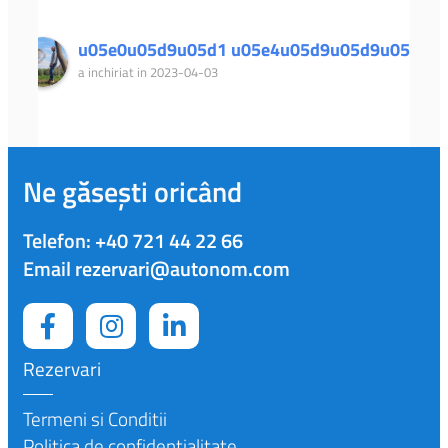
u05e0u05d9u05d1 u05e4u05d9u05d9u05d2
a inchiriat in 2023-04-03
Ne găsești oricând
Telefon:
+40 721 44 22 66
Email
rezervari@autonom.com
Rezervari
Termeni si Conditii
Politica de confidențialitate