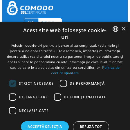
×
Acest site web folosește cookie-
uri
ROMANIAN
Folosim cookie-uri pentru a personaliza conținutul, reclamele și
pentru a ne analiza traficul. De asemenea, împărtășim informații
ENGLISH
despre utilizarea site-ului nostru cu partenerii noștri de publicitate și
analiză, care le pot combina cu alte informații pe care le-ați furnizat
HUNGARIAN
sau pe care le-au colectat din utilizarea serviciilor lor.
Politica de
confidențialitate
Autonom Services S.A Cod de identificare fiscala
18433260
Nr. ord.
SPANISH
reg. com
J2006000280271
STRICT NECESARE
DE PERFORMANȚĂ
ITALIAN
Activitate principală:
Activităţi de închiriere şi leasing cu autoturisme
şi autovehicule rutiere uşoare, clasa CAEN 7711
FRENCH
Sediu social:
Str. Fermelor Nr. 4, Piatra Neamt
Sediu administrativ:
DE TARGETARE
DE FUNCŢIONALITATE
Calea Floreasca, Nr. 131-137, Etaj 7, Sector 1, Bucuresti
GERMAN
Certificari:
ISO 9001 11186 / 25.09.2017, ISO 140001 5758 /
07.07.2021, ISO 45001 3926 / 07.07.2021, eliberate de SRAC CERT
NECLASIFICATE
SERBIAN
SRL
Autorizatia pentru efectuarea transportului de persoane în regim
de închiriere
ATPRI 0002822, eliberată de Autoritatea Rutieră
ACCEPTĂ SELECȚIA
REFUZĂ TOT