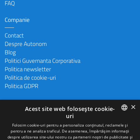
FAQ
Companie
Contact
Despre Autonom
Blog
Politici Guvernanta Corporativa
Politica newsletter
Politica de cookie-uri
Politica GDPR
×
Acest site web folosește cookie-
uri
ROMANIAN
Folosim cookie-uri pentru a personaliza conținutul, reclamele și
pentru a ne analiza traficul. De asemenea, împărtășim informații
ENGLISH
despre utilizarea site-ului nostru cu partenerii noștri de publicitate și