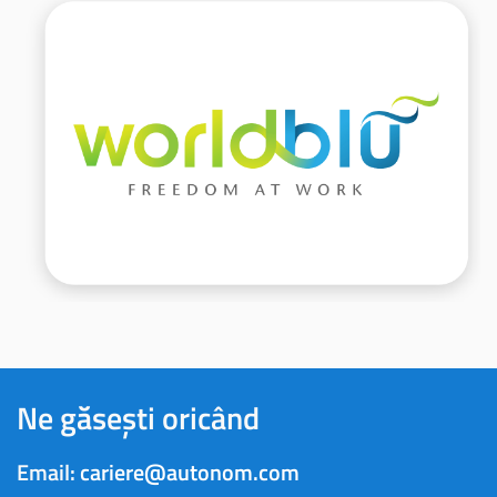
Ne găsești oricând
Email:
cariere@autonom.com