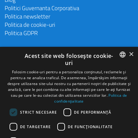
Politici Guvernanta Corporativa
Politica newsletter
Politica de cookie-uri
Politica GDPR
×
Acest site web folosește cookie-
uri
ROMANIAN
Folosim cookie-uri pentru a personaliza conținutul, reclamele și
pentru a ne analiza traficul. De asemenea, împărtășim informații
ENGLISH
despre utilizarea site-ului nostru cu partenerii noștri de publicitate și
analiză, care le pot combina cu alte informații pe care le-ați furnizat
HUNGARIAN
sau pe care le-au colectat din utilizarea serviciilor lor.
Politica de
confidențialitate
SPANISH
STRICT NECESARE
DE PERFORMANȚĂ
ITALIAN
FRENCH
Autonom Services S.A Cod de identificare fiscala
18433260
Nr. ord.
DE TARGETARE
DE FUNCŢIONALITATE
reg. com
J2006000280271
GERMAN