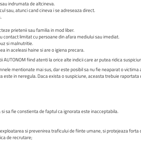
 sau indrumata de altcineva.
cul sau, atunci cand cineva i se adreseaza direct.
.
eze prietenii sau familia in mod liber.
au contact limitat cu persoane din afara mediului sau imediat.
uz si malnutritie.
ea in aceleasi haine si are o igiena precara.
i AUTONOM fiind atenti la orice alte indicii care ar putea ridica suspiciun
e mentionate mai sus, dar este posibil sa nu fie neaparat o victima a sc
a este in neregula. Daca exista o suspiciune, aceasta trebuie raportat
si sa fie constienta de faptul ca ignorata este inacceptabila.
 exploatarea si prevenirea traficului de fiinte umane, si protejeaza fort
tica de recrutare;