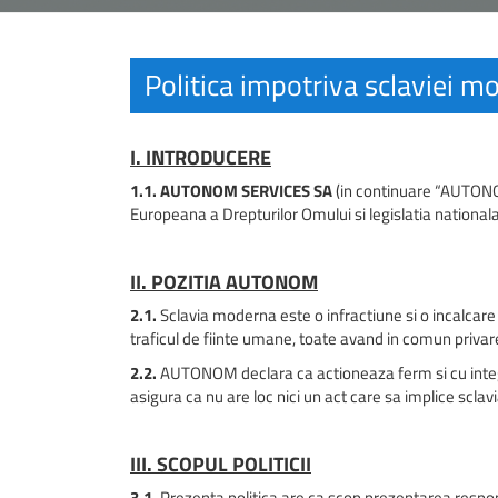
Politica impotriva sclaviei mo
I. INTRODUCERE
1.1. AUTONOM SERVICES SA
(in continuare “AUTONOM
Europeana a Drepturilor Omului si legislatia nationala 
II. POZITIA AUTONOM
2.1.
Sclavia moderna este o infractiune si o incalcare 
traficul de fiinte umane, toate avand in comun privar
2.2.
AUTONOM declara ca actioneaza ferm si cu integri
asigura ca nu are loc nici un act care sa implice sclavi
III. SCOPUL POLITICII
3.1.
Prezenta politica are ca scop prezentarea respon