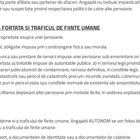
a parte afiliata sau partener de afaceri. Angajatii nu trebuie impiedicat
 sau suspectate privind respectarea politicii de catre alte persoane.
 FORTATA SI TRAFICUL DE FIINTE UMANE
proprietate asupra unei persoane.
ii, obligatie impusa prin constrangere fizica sau morala.
munca sau prestare de servicii impuse unei persoane sub amenintare ori
a activitatile impuse de autoritatile publice: a) in temeiul legii privind s
hotarari judecatoresti de condamnare, ramasa definitiva, in conditiile legii;
catastrofe sau pericol de catastrofe precum: incendii, inundatii, cutremur
e pun in pericol viata sau conditiile normale de existenta ale ansamblului 
litarea deplasarii altei persoane prin metode ilicite, in vederea exploata
oderne si a traficului de fiinte umane, Angajatii AUTONOM se vor folosi
u a traficului de fiinte umane:
port, a documentelor de identitate sau a documentelor de calatorie.