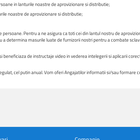
rsoane in lanturile noastre de aprovizionare si distributie;
urile noastre de aprovizionare si distributie;
e persoane. Pentru a ne asigura ca toti cei din lantul nostru de aprovizio
 a determina masurile luate de furnizorii nostri pentru a combate sclavia 
si beneficiaza de instructaje video in vederea intelegerii si aplicarii corect
lat, cel putin anual. Vom oferi Angajatilor informatii si/sau formare cu 
ari
Companie