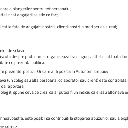
nare a plangerilor pentru tot personalul;
fel incat angajatii sa stie ce fac;
atile fata de angajatii nostri si clientii nostri in mod serios si real;
elor de sclavie;
 discuta despre probleme si organizeaza traininguri, astfel incat toata lum
tate cu prezenta politica.
 prezentei politici. Oricare ar fi pozitia in Autonom, trebuie:
cineva (un coleg sau alta persoana, colaborator sau client) este controla
a de raportare
eg iti spune ceva ce crezi ca ar putea fi un indiciu ca el sau altcineva e
eavoastra, este posibil sa contribuiti la stoparea abuzurilor sau a exp
ormati 112.