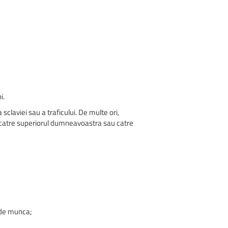
i.
laviei sau a traficului. De multe ori,
a catre superiorul dumneavoastra sau catre
a de munca;