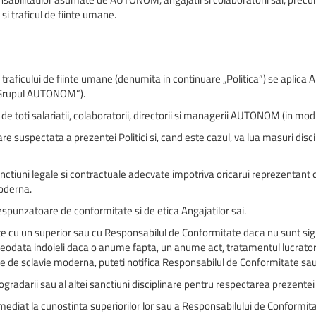
 traficul de fiinte umane.
raficului de fiinte umane (denumita in continuare „Politica”) se aplica AUT
v „Grupul AUTONOM”).
de toti salariatii, colaboratorii, directorii si managerii AUTONOM (in mod c
 suspectata a prezentei Politici si, cand este cazul, va lua masuri disc
iuni legale si contractuale adecvate impotriva oricarui reprezentant 
moderna.
punzatoare de conformitate si de etica Angajatilor sai.
cu un superior sau cu Responsabilul de Conformitate daca nu sunt siguri
eodata indoieli daca o anume fapta, un anume act, tratamentul lucratorilo
me de sclavie moderna, puteti notifica Responsabilul de Conformitate sau
adarii sau al altei sanctiuni disciplinare pentru respectarea prezentei P
ediat la cunostinta superiorilor lor sau a Responsabilului de Conformit