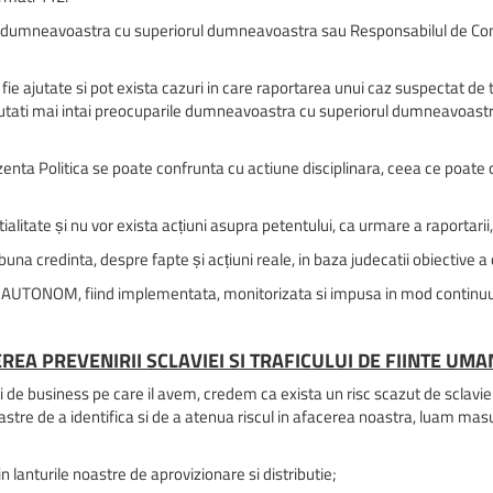
ile dumneavoastra cu superiorul dumneavoastra sau Responsabilul de Conf
ie ajutate si pot exista cazuri in care raportarea unui caz suspectat de t
scutati mai intai preocuparile dumneavoastra cu superiorul dumneavoast
ta Politica se poate confrunta cu actiune disciplinara, ceea ce poate d
litate și nu vor exista acțiuni asupra petentului, ca urmare a raportarii,
a credinta, despre fapte și acțiuni reale, in baza judecatii obiective a
r AUTONOM, fiind implementata, monitorizata si impusa in mod continuu
EREA PREVENIRII SCLAVIEI SI TRAFICULUI DE FIINTE UMA
de business pe care il avem, credem ca exista un risc scazut de sclavie s
noastre de a identifica si de a atenua riscul in afacerea noastra, luam masu
 in lanturile noastre de aprovizionare si distributie;