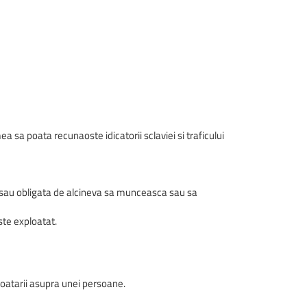
ea sa poata recunaoste idicatorii sclaviei si traficului
ta sau obligata de alcineva sa munceasca sau sa
ste exploatat.
loatarii asupra unei persoane.