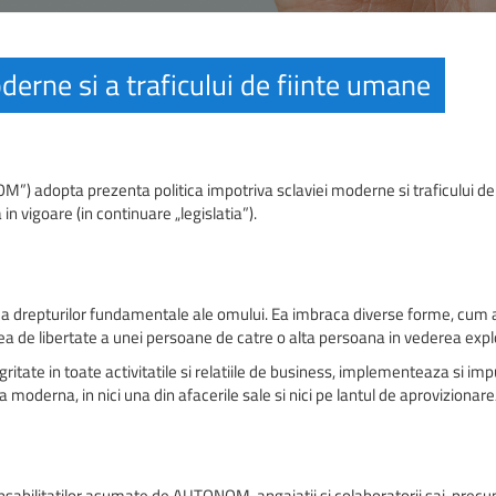
derne si a traficului de fiinte umane
”) adopta prezenta politica impotriva sclaviei moderne si traficului de
in vigoare (in continuare „legislatia”).
a drepturilor fundamentale ale omului. Ea imbraca diverse forme, cum ar f
ea de libertate a unei persoane de catre o alta persoana in vederea explo
tate in toate activitatile si relatiile de business, implementeaza si im
a moderna, in nici una din afacerile sale si nici pe lantul de aprovizionare/
sabilitatilor asumate de AUTONOM, angajatii si colaboratorii sai, precum