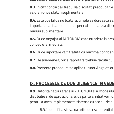
8.3.
In caz contrar, ar trebui sa discutati preocupar
va oferi orice sfaturi suplimentare.
8.4.
Este posibil ca nu toate victimele sa doreasca sa f
important ca, in absenta unui pericol imediat, sa di
masuri suplimentare.
8.5.
Orice Angajat al AUTONOM care nu adera la prezen
concediere imediata.
8.6.
Orice raportare va fi tratata cu maxima confidentia
8.7.
De asemenea, orice raportare trebuie facuta cu bun
8.8.
Prezenta procedura se aplica tuturor Angajatilo
IX. PROCESELE DE DUE DILIGENCE IN VED
8.9.
Datorita naturii afacerii AUTONOM si a modelului 
distrbutie si de aprovizionare. Ca parte a initiativei 
pentru a avea implementate sisteme cu scopul de a:
8.9.1 Identifica si evalua ariile de risc potential