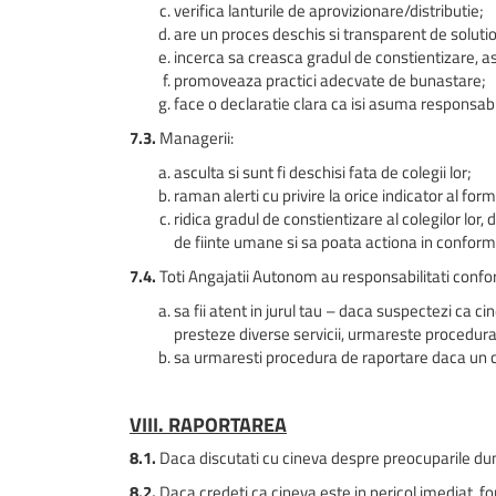
verifica lanturile de aprovizionare/distributie;
are un proces deschis si transparent de solutio
incerca sa creasca gradul de constientizare, ast
promoveaza practici adecvate de bunastare;
face o declaratie clara ca isi asuma responsabilit
7.3.
Managerii:
asculta si sunt fi deschisi fata de colegii lor;
raman alerti cu privire la orice indicator al form
ridica gradul de constientizare al colegilor lor,
de fiinte umane si sa poata actiona in conformi
7.4.
Toti Angajatii Autonom au responsabilitati conform
sa fii atent in jurul tau – daca suspectezi ca 
presteze diverse servicii, urmareste procedur
sa urmaresti procedura de raportare daca un col
VIII. RAPORTAREA
8.1.
Daca discutati cu cineva despre preocuparile dumn
8.2.
Daca credeti ca cineva este in pericol imediat, f