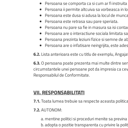
Persoana se comporta ca si cum ar fi instruita
Persoana ii permite altcuiva sa vorbeasca in lo
Persoana este dusa si adusa la locul de munca
Persoana este retrasa sau pare speriata.
Persoana nu pare sa fie in masura sa isi contact
Persoana are o interactiune sociala limitata s
Persoana prezinta leziuni fizice si semne de ab
Persoana are o infatisare neingrijita, este ades
6.2.
Lista anterioara este cu titlu de exemplu, Angajati
6.3.
O persoana poate prezenta mai multe dintre semnel
circumstantele unei persoane pot da impresia ca cev
Responsabilul de Conformitate.
VII. RESPONSABILITATI
7.1.
Toata lumea trebuie sa respecte aceasta politica 
7.2.
AUTONOM:
mentine politici si proceduri menite sa previna
adopta o pozitie transparenta cu privire la poli