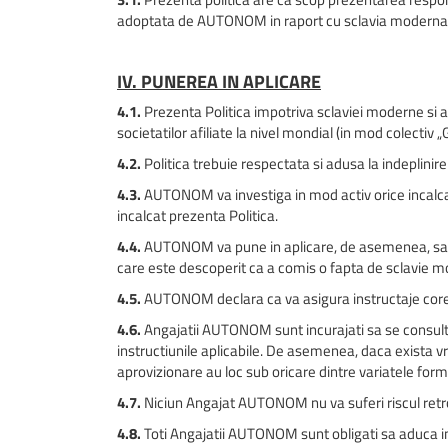
adoptata de AUTONOM in raport cu sclavia moderna si
IV. PUNEREA IN APLICARE
4.1.
Prezenta Politica impotriva sclaviei moderne si a t
societatilor afiliate la nivel mondial (in mod colecti
4.2.
Politica trebuie respectata si adusa la indeplinire 
4.3.
AUTONOM va investiga in mod activ orice incalcare
incalcat prezenta Politica.
4.4.
AUTONOM va pune in aplicare, de asemenea, sanct
care este descoperit ca a comis o fapta de sclavie 
4.5.
AUTONOM declara ca va asigura instructaje cores
4.6.
Angajatii AUTONOM sunt incurajati sa se consulte 
instructiunile aplicabile. De asemenea, daca exista vr
aprovizionare au loc sub oricare dintre variatele for
4.7.
Niciun Angajat AUTONOM nu va suferi riscul retrogr
4.8.
Toti Angajatii AUTONOM sunt obligati sa aduca im