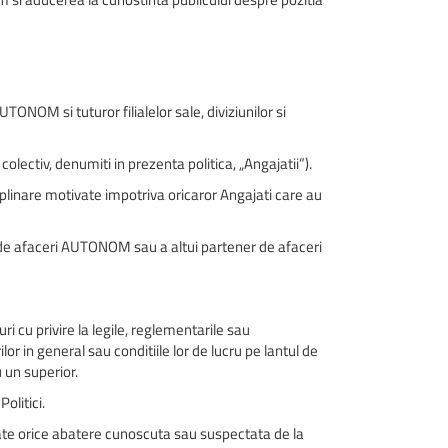
ONOM si tuturor filialelor sale, diviziunilor si
olectiv, denumiti in prezenta politica, „Angajatii”).
iplinare motivate impotriva oricaror Angajati care au
de afaceri AUTONOM sau a altui partener de afaceri
 cu privire la legile, reglementarile sau
r in general sau conditiile lor de lucru pe lantul de
 un superior.
olitici.
ate orice abatere cunoscuta sau suspectata de la