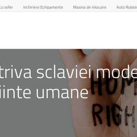
cu sofer
Inchiriere Echipamente
Masina de inlocuire
Auto Rulate
triva sclaviei mode
 fiinte umane