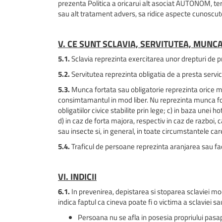
prezenta Politica a oricarui alt asociat AUTONOM, tert
sau alt tratament advers, sa ridice aspecte cunoscute
V. CE SUNT SCLAVIA, SERVITUTEA, MUNCA
5.1.
Sclavia reprezinta exercitarea unor drepturi de 
5.2.
Servitutea reprezinta obligatia de a presta servic
5.3.
Munca fortata sau obligatorie reprezinta orice 
consimtamantul in mod liber. Nu reprezinta munca fortat
obligatiilor civice stabilite prin lege; c) in baza unei 
d) in caz de forta majora, respectiv in caz de razboi, 
sau insecte si, in general, in toate circumstantele car
5.4.
Traficul de persoane reprezinta aranjarea sau faci
VI. INDICII
6.1.
In prevenirea, depistarea si stoparea sclaviei m
indica faptul ca cineva poate fi o victima a sclaviei sa
Persoana nu se afla in posesia propriului pasa