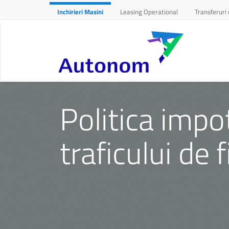
Inchirieri Masini
Leasing Operational
Transferuri 
Politica impo
traficului de