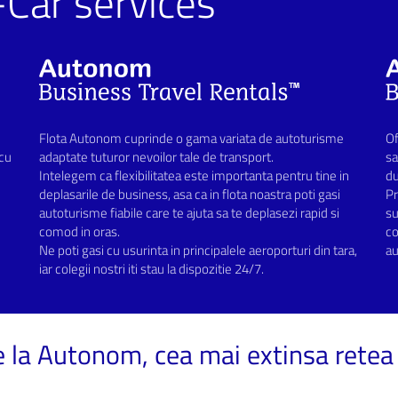
Car services
Flota Autonom cuprinde o gama variata de autoturisme
Of
 cu
adaptate tuturor nevoilor tale de transport.
sa
Intelegem ca flexibilitatea este importanta pentru tine in
d
deplasarile de business, asa ca in flota noastra poti gasi
Pr
autoturisme fiabile care te ajuta sa te deplasezi rapid si
su
comod in oras.
co
Ne poti gasi cu usurinta in principalele aeroporturi din tara,
au
iar colegii nostri iti stau la dispozitie 24/7.
de la Autonom, cea mai extinsa rete