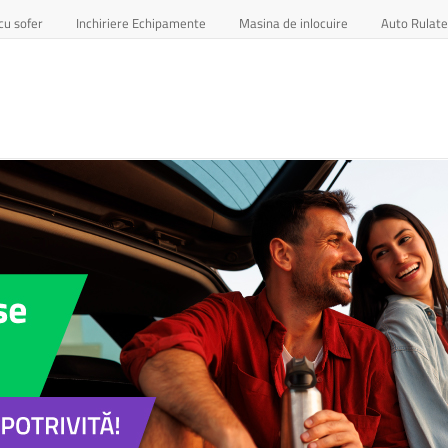
cu sofer
Inchiriere Echipamente
Masina de inlocuire
Auto Rulate