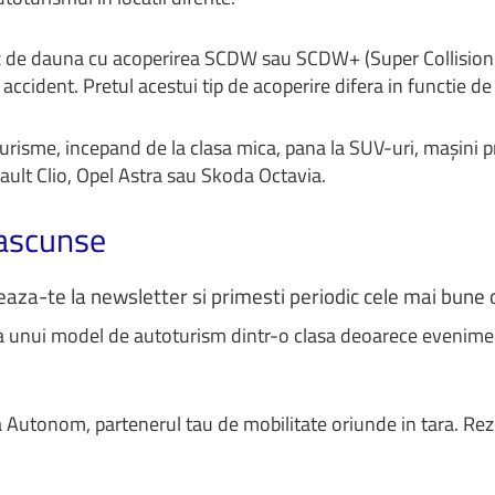
caz de dauna cu acoperirea SCDW sau SCDW+ (Super Collision
accident. Pretul acestui tip de acoperire difera in functie de
isme, incepand de la clasa mica, pana la SUV-uri, mașini pre
ult Clio, Opel Astra sau Skoda Octavia.
 ascunse
neaza-te la newsletter si primesti periodic cele mai bune
a unui model de autoturism dintr-o clasa deoarece evenime
 la Autonom, partenerul tau de mobilitate oriunde in tara. Re