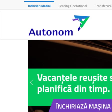
Inchirieri Masini
Leasing Operational
Transferuri 