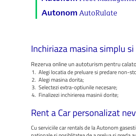
AutoRulate
Autonom
Inchiriaza masina simplu si
Rezerva online un autoturism pentru calatori
Alegi locatia de preluare si predare non-stop 
Alegi masina dorita;
Selectezi extra-optiunile necesare;
Finalizezi inchirierea masinii dorite;
Rent a Car personalizat nevo
Cu serviciile car rentals de la Autonom gasesti 
nationale si posiblitatea de a prelua si preda au