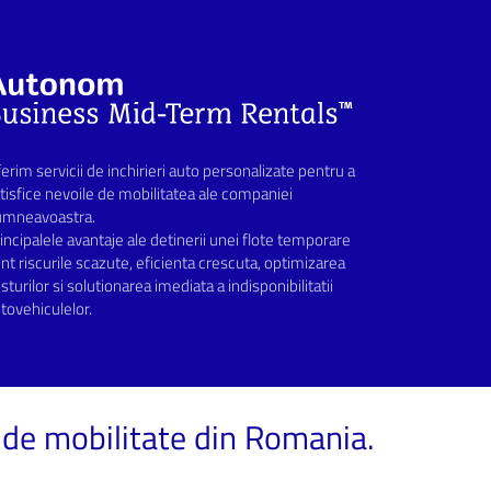
erim servicii de inchirieri auto personalizate pentru a
tisfice nevoile de mobilitatea ale companiei
umneavoastra.
incipalele avantaje ale detinerii unei flote temporare
nt riscurile scazute, eficienta crescuta, optimizarea
sturilor si solutionarea imediata a indisponibilitatii
tovehiculelor.
a de mobilitate din Romania.