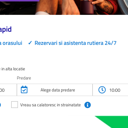
apid
a orasului
✓
Rezervari si asistenta rutiera 24/7
in alta locatie
Predare
Alege data predare
:00
10:00
Vreau sa calatoresc in strainatate