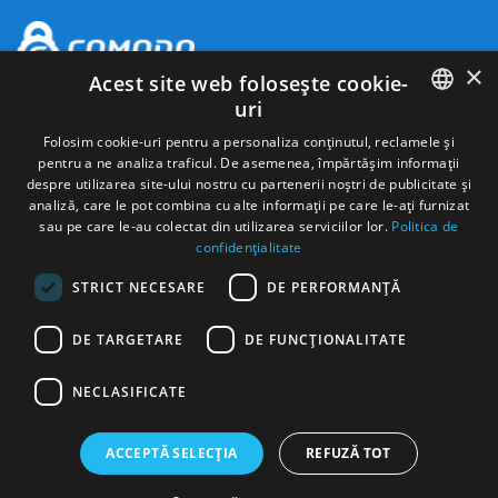
×
Acest site web folosește cookie-
uri
ROMANIAN
Folosim cookie-uri pentru a personaliza conținutul, reclamele și
pentru a ne analiza traficul. De asemenea, împărtășim informații
ENGLISH
despre utilizarea site-ului nostru cu partenerii noștri de publicitate și
analiză, care le pot combina cu alte informații pe care le-ați furnizat
HUNGARIAN
sau pe care le-au colectat din utilizarea serviciilor lor.
Politica de
confidențialitate
SPANISH
STRICT NECESARE
DE PERFORMANȚĂ
ITALIAN
Autonom Services S.A Cod de identificare fiscala
18433260
Nr. ord.
reg. com
J2006000280271
FRENCH
Activitate principală:
Activităţi de închiriere şi leasing cu autoturisme şi
DE TARGETARE
DE FUNCŢIONALITATE
autovehicule rutiere uşoare, clasa CAEN 7711
GERMAN
Sediu social:
Str. Fermelor Nr. 4, Piatra Neamt
Sediu administrativ:
NECLASIFICATE
Calea Floreasca, Nr. 131-137, Etaj 7, Sector 1, Bucuresti
SERBIAN
Certificari:
ISO 9001 11186 / 25.09.2017, ISO 140001 5758 /
07.07.2021, ISO 45001 3926 / 07.07.2021, eliberate de SRAC CERT SRL
ACCEPTĂ SELECȚIA
REFUZĂ TOT
Autorizatia pentru efectuarea transportului de persoane în regim de
închiriere
ATPRI 0002822, eliberată de Autoritatea Rutieră Română