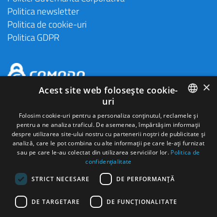
Politica newsletter
Politica de cookie-uri
Politica GDPR
×
Acest site web folosește cookie-
uri
ROMANIAN
Folosim cookie-uri pentru a personaliza conținutul, reclamele și
pentru a ne analiza traficul. De asemenea, împărtășim informații
ENGLISH
despre utilizarea site-ului nostru cu partenerii noștri de publicitate și
analiză, care le pot combina cu alte informații pe care le-ați furnizat
HUNGARIAN
sau pe care le-au colectat din utilizarea serviciilor lor.
Politica de
confidențialitate
SPANISH
STRICT NECESARE
DE PERFORMANȚĂ
ITALIAN
Autonom Services S.A Cod de identificare fiscala
18433260
Nr. ord.
reg. com
J2006000280271
FRENCH
Activitate principală:
Activităţi de închiriere şi leasing cu autoturisme şi
DE TARGETARE
DE FUNCŢIONALITATE
autovehicule rutiere uşoare, clasa CAEN 7711
GERMAN