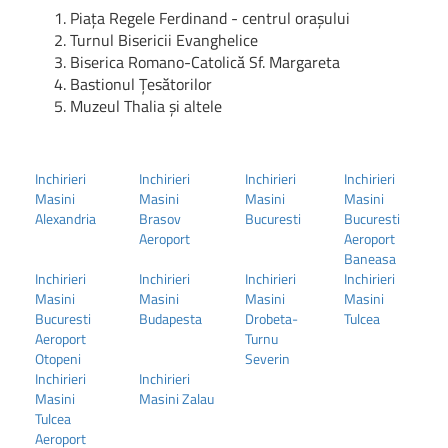
Piața Regele Ferdinand - centrul orașului
Turnul Bisericii Evanghelice
Biserica Romano-Catolică Sf. Margareta
Bastionul Țesătorilor
Muzeul Thalia și altele
Inchirieri
Inchirieri
Inchirieri
Inchirieri
Masini
Masini
Masini
Masini
Alexandria
Brasov
Bucuresti
Bucuresti
Aeroport
Aeroport
Baneasa
Inchirieri
Inchirieri
Inchirieri
Inchirieri
Masini
Masini
Masini
Masini
Bucuresti
Budapesta
Drobeta-
Tulcea
Aeroport
Turnu
Otopeni
Severin
Inchirieri
Inchirieri
Masini
Masini Zalau
Tulcea
Aeroport