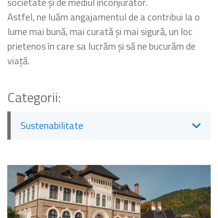
societate și de mediul înconjurător.
Astfel, ne luăm angajamentul de a contribui la o
lume mai bună, mai curată și mai sigură, un loc
prietenos în care sa lucrăm și să ne bucurăm de
viață.
Categorii:
Sustenabilitate
Autonom in presa
Diverse
Evenimente
Evoluam in fiecare zi
Learning Tip of the Week
Noutati Autonom
Regulamente
Rent & Travel
Solutiile Autonom