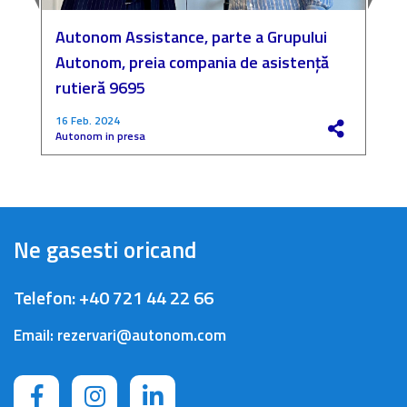
Autonom Assistance, parte a Grupului
N
Autonom, preia compania de asistență
a
rutieră 9695
P
16 Feb. 2024
4
Autonom in presa
F
Ne gasesti oricand
Telefon:
+40 721 44 22 66
Email:
rezervari@autonom.com