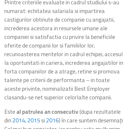
Printre criteriile evaluate in cadrul studiului s-au
numarat: echitatea salariala si impartirea
castigurilor obtinute de companie cu angajatii,
increderea acestora in resursele umane ale
companiei si satisfactia cu privire la beneficiile
oferite de companii lor si familiilor lor,
recunoasterea meritelor in cadrul echipei, accesul
la oportunitati in cariera, increderea angajatilor in
forta companiilor de a atrage, retine si promova
talente pe criterii de performanta – in toate
aceste privinte, nominalizatii Best Employer
clasandu-se net superior celorlalte companii.
Este
al patrulea an consecutiv
(dupa rezultatele
din
2014
,
2015
si
2016
) în care suntem desemnați
Cel mai bun angajator, iar pentru asta multumim