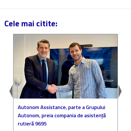
Cele mai citite:
Autonom Assistance, parte a Grupului
N
Autonom, preia compania de asistență
a
rutieră 9695
P