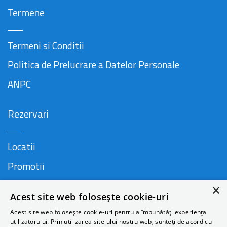
Termene
Termeni si Conditii
Politica de Prelucrare a Datelor Personale
ANPC
Rezervari
Locatii
Promotii
FAQ
×
Acest site web folosește cookie-uri
Companie
Acest site web folosește cookie-uri pentru a îmbunătăți experiența
utilizatorului. Prin utilizarea site-ului nostru web, sunteți de acord cu