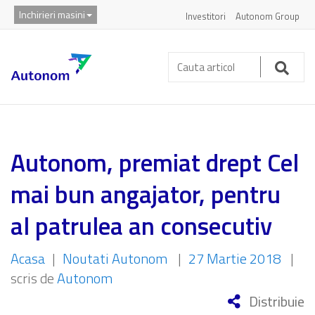
Inchirieri masini
Investitori
Autonom Group
Cauta
articol:
Caut
Autonom, premiat drept Cel
mai bun angajator, pentru
al patrulea an consecutiv
Acasa
|
Noutati Autonom
|
27 Martie 2018
|
scris de
Autonom
Distribuie