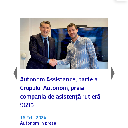
Autonom Assistance, parte a
Nicăi
Grupului Autonom, preia
❤️ As
compania de asistență rutieră
noast
9695
4 Dec.
Fără c
16 Feb. 2024
Autonom in presa