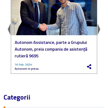
Autonom Assistance, parte a Grupului
N
Autonom, preia compania de asistență
a
rutieră 9695
P
16 Feb. 2024
4
Autonom in presa
F
Categorii