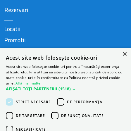
Rezervari
Locatii
Promotii
FAQ
×
Acest site web folosește cookie-uri
Companie
Acest site web folosește cookie-uri pentru a îmbunătăți experiența
utilizatorului. Prin utilizarea site-ului nostru web, sunteți de acord cu
toate cookie-urile în conformitate cu Politica noastră privind cookie-
urile.
Află mai multe
Contact
AFIȘAȚI TOȚI PARTENERII
(1518) →
Despre Autonom
STRICT NECESARE
DE PERFORMANȚĂ
Blog
DE TARGETARE
DE FUNCŢIONALITATE
NECLASIFICATE