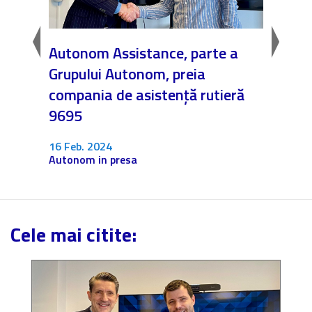
AL
Autonom Assistance, parte a
Nicăi
E
Grupului Autonom, preia
❤️ As
rul
compania de asistență rutieră
noast
x 17
9695
4 Dec.
Fără c
16 Feb. 2024
Autonom in presa
Cele mai citite: