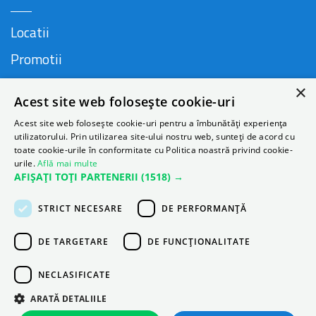
Locatii
Promotii
FAQ
×
Acest site web folosește cookie-uri
Companie
Acest site web folosește cookie-uri pentru a îmbunătăți experiența
utilizatorului. Prin utilizarea site-ului nostru web, sunteți de acord cu
toate cookie-urile în conformitate cu Politica noastră privind cookie-
urile.
Află mai multe
Contact
AFIȘAȚI TOȚI PARTENERII
(1518) →
Despre Autonom
STRICT NECESARE
DE PERFORMANȚĂ
Blog
DE TARGETARE
DE FUNCŢIONALITATE
NECLASIFICATE
ARATĂ DETALIILE