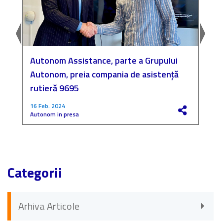
Autonom Assistance, parte a Grupului
N
Autonom, preia compania de asistență
a
rutieră 9695
P
16 Feb. 2024
4
Autonom in presa
F
Categorii
Arhiva Articole