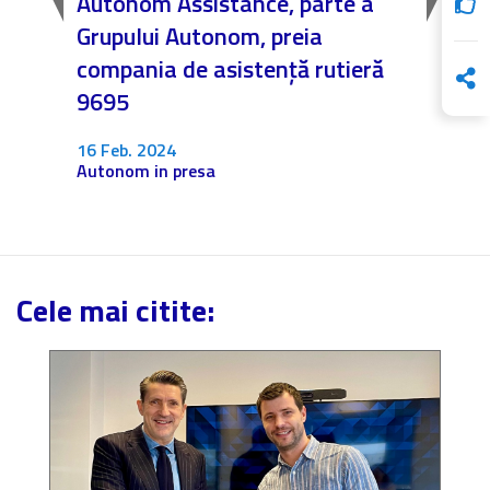
n,
Autonom Assistance, parte a
Nicăi
:
Grupului Autonom, preia
❤️ As
ceva
compania de asistență rutieră
noast
9695
4 Dec.
Fără c
16 Feb. 2024
Autonom in presa
Cele mai citite: