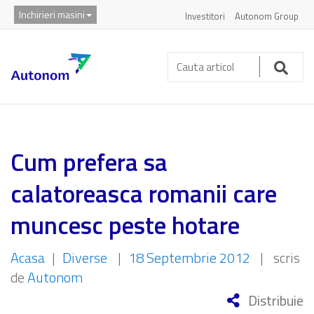
Inchirieri masini
Investitori
Autonom Group
Cauta
articol:
Caut
Cum prefera sa
calatoreasca romanii care
muncesc peste hotare
Acasa
|
Diverse
|
18 Septembrie 2012
|
scris
de
Autonom
Distribuie