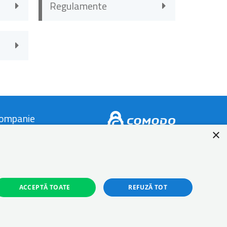
Regulamente
ompanie
×
ontact
espre Autonom
log
ACCEPTĂ TOATE
REFUZĂ TOT