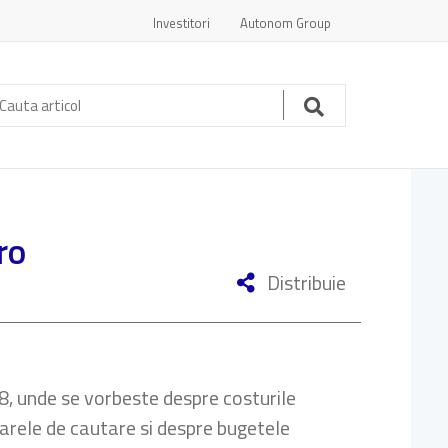
Investitori
Autonom Group
auta
ticol:
Cauta
ro
Distribuie
08, unde se vorbeste despre costurile
oarele de cautare si despre bugetele