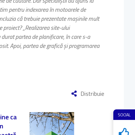
 de căutare. Dar specialiştii au ajuns la
optim pentru indexarea în motoarele de
oncluzia că trebuie prezentate maşinile mult
e proiect? „Realizarea site-ului
durat partea de planificare, în care s-a
olosit. Apoi, partea de grafică şi programarea
Distribuie
SOCIAL
bine ca
am
Micile dep