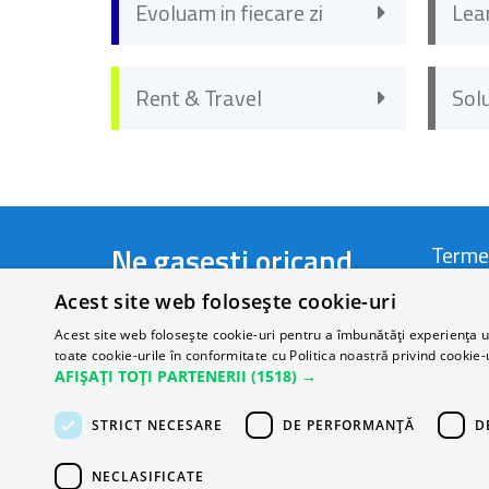
Evoluam in fiecare zi
Lea
Rent & Travel
Sol
Ne gasesti oricand
Terme
Acest site web folosește cookie-uri
Telefon:
+40 721 44 22 66
Termen
Acest site web folosește cookie-uri pentru a îmbunătăți experiența uti
toate cookie-urile în conformitate cu Politica noastră privind cookie-
Email:
rezervari@autonom.com
Politi
AFIȘAȚI TOȚI PARTENERII
(1518) →
Perso
STRICT NECESARE
DE PERFORMANȚĂ
D
ANPC
NECLASIFICATE