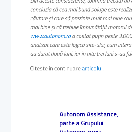
Din aceste considerente, toamna trecută au ap
concluzia că cea mai bună soluţie este realiz
căutare şi care să prezinte mult mai bine com
mai bine şi că trebuie îmbunătăţit motorul de 
www.autonom.ro
a costat puţin peste 3.000 
analizat care este logica site-ului, cum intera
au durat două luni, iar în alte trei luni s-au fă
Citeste in continuare
articolul
.
Autonom Assistance,
parte a Grupului
Autonom, preia