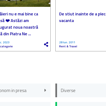
ăieri nu e mai bine ca
De stiut inainte de a plec
să ❤️ Astăzi am
vacanta
augurat noua noastră
ă din Piatra Ne ...
c. 2023
28 Iun. 2011
 categorie
Rent & Travel
onom in presa
Diverse