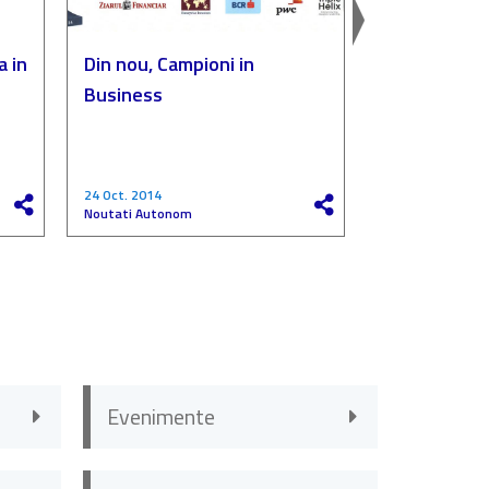
a in
Din nou, Campioni in
Autonom, p
Business
„Compania de
a anului”
24 Oct. 2014
27 Mai 2017
Noutati Autonom
Noutati Autono
Evenimente