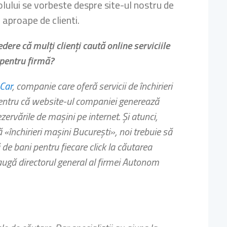
olului se vorbeste despre site-ul nostru de
 aproape de clienti.
dere că mulţi clienţi caută online serviciile
 pentru firmă?
 Car
, companie care oferă servicii de închirieri
, pentru că website-ul companiei generează
ervările de maşini pe internet. Şi atunci,
«închirieri maşini Bucureşti», noi trebuie să
de bani pentru fiecare click la căutarea
augă directorul general al firmei Autonom