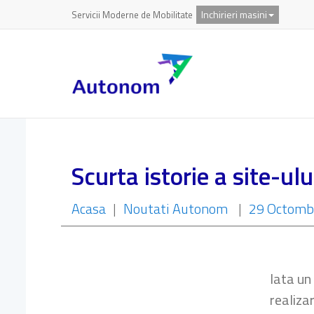
Inchirieri masini
Servicii Moderne de Mobilitate
Scurta istorie a site-ul
Acasa
|
Noutati Autonom
|
29 Octomb
Iata un
realiza