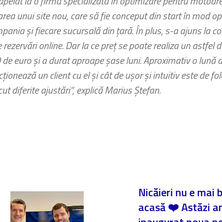
elat la o firmă specializată în optimizare pentru motoarele
area unui site nou, care să fie conceput din start în mod 
pania şi fiecare sucursală din ţară. În plus, s-a ajuns la c
rezervări online. Dar la ce preţ se poate realiza un astfel d
de euro şi a durat aproape şase luni. Aproximativ o lună a 
cţionează un client cu el şi cât de uşor şi intuitiv este de f
cut diferite ajustări“, explică Marius Ştefan.
Nicăieri nu e mai 
acasă ❤️ Astăzi 