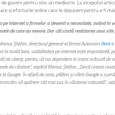
 de guvern pentru site-uri mediocre. La inceputul artic
are si eforturile online care le depunem pentru a fi mai
 pe Internet a firmelor a devenit o necesitate, având în ve
sele de care au nevoie. Dar cât costă realizarea unui site
arius Ştefan, directorul general al firmei Autonom
Rent a
i în toată ţara, vizibilitatea pe internet este importantă
tă de clienţi, pentru că noi depindem în mare măsură de rez
rele de căutare“, explică Marius Ştefan. „Dacă cineva caută 
 la Google. În afară de asta, plătim şi către Google o sumă 
i, încercăm să apărem cât mai sus în căutarea naturală“, ad