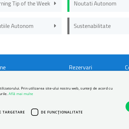
rning Tip of the Week
Noutati Autonom
utiile Autonom
Sustenabilitate
ne
Rezervari
C
i si Conditii
Locatii
C
lizatorului. Prin utilizarea site-ului nostru web, sunteți de acord cu
urile.
Află mai multe
ca de Prelucrare a Datelor
Promotii
D
nale
FAQ
B
E TARGETARE
DE FUNCŢIONALITATE