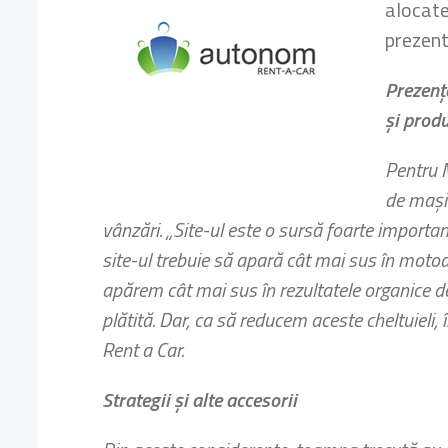
alocate
prezent
Prezenţa
şi produ
Pentru M
de maşin
vânzări. „Site-ul este o sursă foarte importan
site-ul trebuie să apară cât mai sus în motoa
apărem cât mai sus în rezultatele organice de
plătită. Dar, ca să reducem aceste cheltuiel
Rent a Car.
Strategii şi alte accesorii