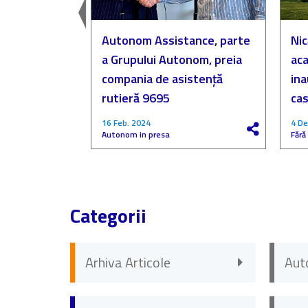
easingul
Autonom Assistance, parte
Nic
a Grupului Autonom, preia
aca
compania de asistență
in
rutieră 9695
cas
16 Feb. 2024
4 De
Autonom in presa
Fără
Categorii
Arhiva Articole
Aut