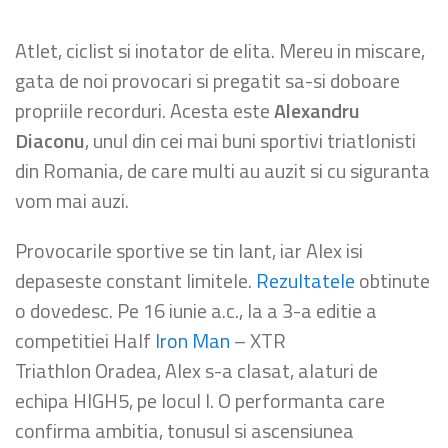
Atlet, ciclist si inotator de elita. Mereu in miscare,
gata de noi provocari si pregatit sa-si doboare
propriile recorduri. Acesta este
Alexandru
Diaconu
, unul din cei mai buni sportivi triatlonisti
din Romania, de care multi au auzit si cu siguranta
vom mai auzi.
Provocarile sportive se tin lant, iar Alex isi
depaseste constant limitele.
Rezultatele
obtinute
o dovedesc. Pe 16 iunie a.c., la a 3-a editie a
competitiei Half
Iron Man
– XTR
Triathlon Oradea, Alex s-a clasat, alaturi de
echipa HIGH5, pe locul I. O performanta care
confirma ambitia, tonusul si ascensiunea