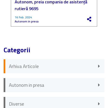
Autonom, preia compania de asistență
a
rutieră 9695
P
16 Feb. 2024
4
Autonom in presa
F
Categorii
Arhiva Articole
Autonom in presa
Diverse