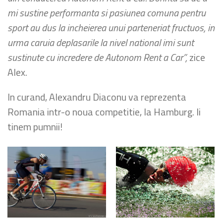
mi sustine performanta si p
asiunea comuna pentru
sport
au dus la incheierea unui parteneriat fructuos, in
urma caruia deplasarile la nivel na
tional imi sunt
sustinute cu incredere de Autonom Rent a Car”,
zice
Alex.
In curand, Alexandru Diaconu va reprezenta
Romania intr-o noua competitie, la Hamburg. Ii
tinem pumnii!