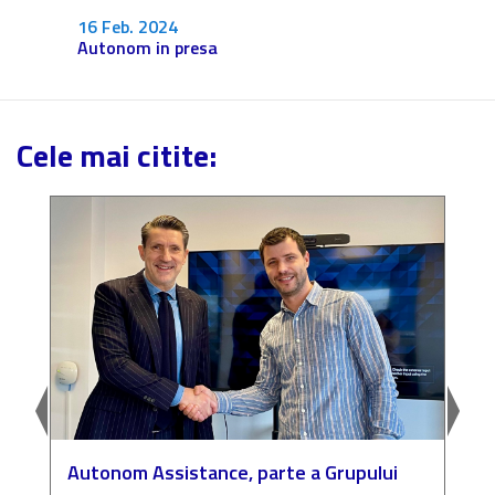
Fără c
16 Feb. 2024
Autonom in presa
Cele mai citite:
Autonom Assistance, parte a Grupului
N