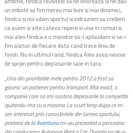
ambitie, fiindca reusitele lui ne onoreaza si ne dau
un imbold sa fim mereu mai buni si mai dinamici,
fiindca si noi iubim sportul si indraznim sa credem
ca avem si alte cateva repere si vise in comun si
mai ales fiindca e o mandrie sa-l aplaudam si sa-i
fim alaturi de fiecare data cand trece linia de
finish. Nu in ultimul rand, fiindca Alex avea nevoie
de sprijin pentru deplasarile sale in tara:
„Una din prioritatile mele pentru 2012 a fost sa
gasesc un partener pentru transport. Mai exact, o
companie care sa imi sustina deplasarile la competitii
ajutandu-ma cu o masina. La scurt timp dupa ce m-
am interesat prin cunostintele din lumea sportului,
prietenii de la
Aventuria
mi-au prezentat o persoana
din conducerea Autonom Rent a Car. Dorinta sa de a-