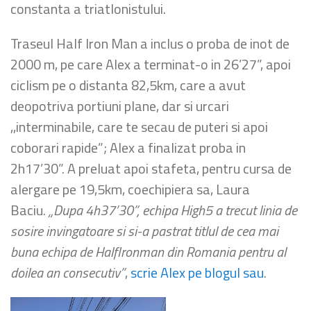
constanta a triatlonistului.
Traseul Half Iron Man a inclus o proba de inot de
2000 m, pe care Alex a terminat-o in 26’27”, apoi
ciclism pe o distanta 82,5km, care a avut
deopotriva portiuni plane, dar si urcari
,,interminabile, care te secau de puteri si apoi
coborari rapide”; Alex a finalizat proba in
2h17’30”. A preluat apoi stafeta, pentru cursa de
alergare pe 19,5km, coechipiera sa, Laura
Baciu.
„Dupa 4h37’30”, echipa High5 a trecut linia de
sosire invingatoare si si-a pastrat titlul de cea mai
buna echipa de HalfIronman din Romania pentru al
doilea an consecutiv”
,
scrie Alex pe blogul sau
.