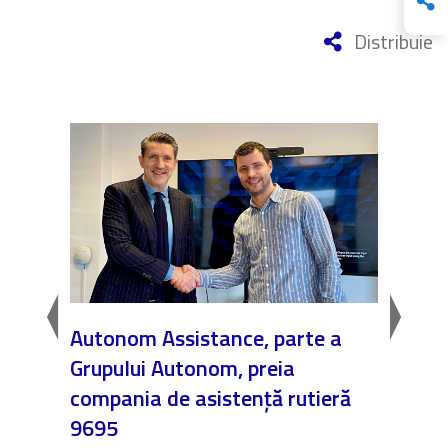
Distribuie
te
Autonom Assistance, parte a
Nicăi
Grupului Autonom, preia
❤️ As
compania de asistență rutieră
noast
9695
4 Dec.