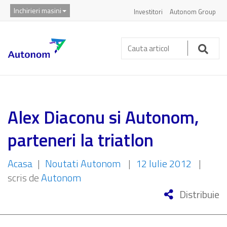
Inchirieri masini
Investitori
Autonom Group
Cauta
articol:
Caut
Alex Diaconu si Autonom,
parteneri la triatlon
Acasa
|
Noutati Autonom
|
12 Iulie 2012
|
scris de
Autonom
Distribuie