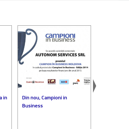
a in
Din nou, Campioni in
Autonom, p
Business
„Compania de
a anului”