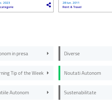
c. 2023
28 Iun. 2011
 categorie
Rent & Travel
onom in presa
Diverse
rning Tip of the Week
Noutati Autonom
utiile Autonom
Sustenabilitate