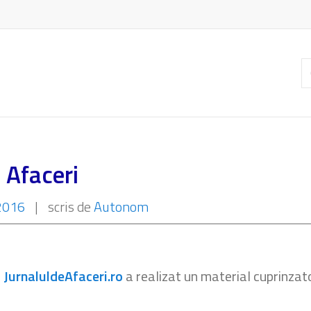
C
ar
 Afaceri
 2016
|
scris de
Autonom
a
JurnaluldeAfaceri.ro
a realizat un material cuprinzat