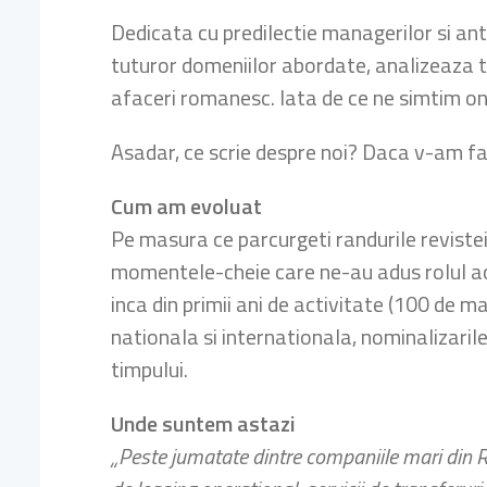
Dedicata cu predilectie managerilor si ant
tuturor domeniilor abordate, analizeaza t
afaceri romanesc. Iata de ce ne simtim onor
Asadar, ce scrie despre noi? Daca v-am fac
Cum am evoluat
Pe masura ce parcurgeti randurile revistei
momentele-cheie care ne-au adus rolul actu
inca din primii ani de activitate (100 de ma
nationala si internationala, nominalizaril
timpului.
Unde suntem astazi
„Peste jumatate dintre companiile mari din Ro