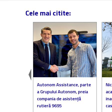
Cele mai citite:
easingul
Autonom Assistance, parte
Nic
a Grupului Autonom, preia
aca
compania de asistență
in
rutieră 9695
cas