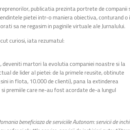
reprenorilor, publicatia prezinta portrete de companii 
endintele pietei intr-o maniera obiectiva, conturand o
ati sa ne regasim in paginile virtuale ale Jurnalului.
ut curiosi, iata rezumatul:
, deveniti martori la evolutia companiei noastre si la
al de lider al pietei: de la primele reusite, obtinute
sini in flota, 10.000 de clienti), pana la extinderea
e si premiile care ne-au fost acordate de-a lungul
mania beneficiaza de serviciile Autonom: servicii de inchiri