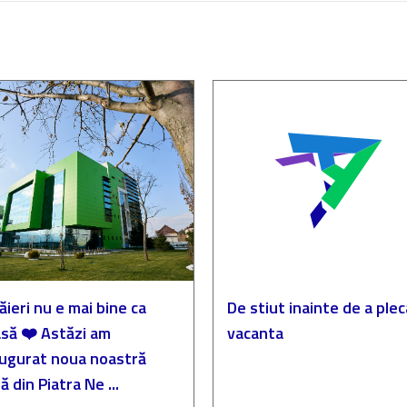
ăieri nu e mai bine ca
De stiut inainte de a plec
să ❤️ Astăzi am
vacanta
augurat noua noastră
ă din Piatra Ne ...