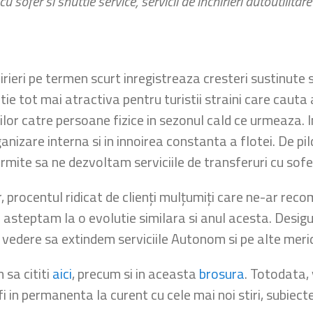
 cu sofer si shuttle service, servicii de inchirieri autoutili
irieri pe termen scurt inregistreaza cresteri sustinute 
e tot mai atractiva pentru turistii straini care cauta
ilor catre persoane fizice in sezonul cald ce urmeaza. 
nizare interna si in innoirea constanta a flotei. De pi
rmite sa ne dezvoltam serviciile de transferuri cu sofe
 procentul ridicat de clienți mulțumiți care ne-ar reco
 asteptam la o evolutie similara si anul acesta. Desig
vedere sa extindem serviciile Autonom si pe alte meri
 sa cititi
aici
, precum si in aceasta
brosura
. Totodata,
fi in permanenta la curent cu cele mai noi stiri, subiecte