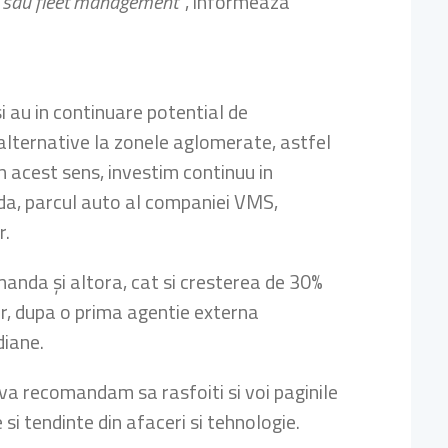
tare sau fleet management”
, informeaza
si au in continuare potential de
 alternative la zonele aglomerate, astfel
In acest sens, investim continuu in
lda, parcul auto al companiei VMS,
r.
manda și altora, cat si cresterea de 30%
ur, dupa o prima agentie externa
diane.
 va recomandam sa rasfoiti si voi paginile
 si tendinte din afaceri si tehnologie.