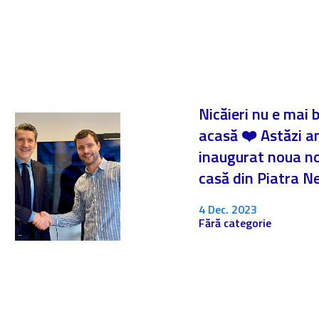
Nicăieri nu e mai 
acasă ❤️ Astăzi 
inaugurat noua n
casă din Piatra 
4 Dec. 2023
Fără categorie