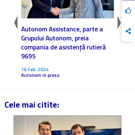
ana
Autonom Assistance, parte a
Nicăi
Grupului Autonom, preia
❤️ As
compania de asistență rutieră
noast
9695
4 Dec.
Fără c
16 Feb. 2024
Autonom in presa
Cele mai citite: