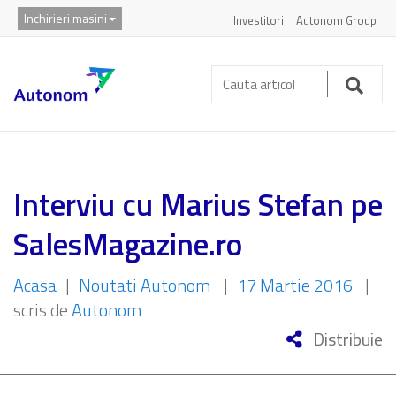
Inchirieri masini
Investitori
Autonom Group
Cauta
articol:
Caut
Interviu cu Marius Stefan pe
SalesMagazine.ro
Acasa
|
Noutati Autonom
|
17 Martie 2016
|
scris de
Autonom
Distribuie