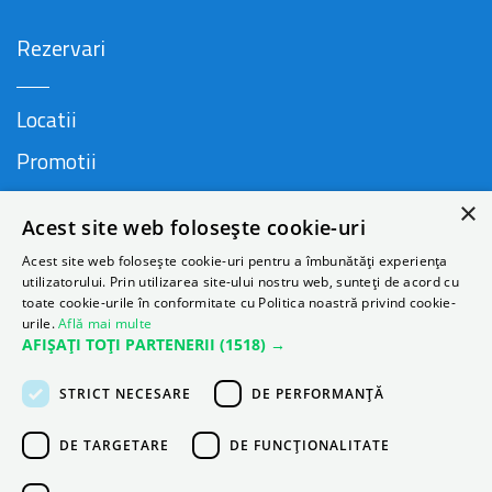
Rezervari
Locatii
Promotii
FAQ
×
Acest site web folosește cookie-uri
Companie
Acest site web folosește cookie-uri pentru a îmbunătăți experiența
utilizatorului. Prin utilizarea site-ului nostru web, sunteți de acord cu
toate cookie-urile în conformitate cu Politica noastră privind cookie-
urile.
Află mai multe
Contact
AFIȘAȚI TOȚI PARTENERII
(1518) →
Despre Autonom
STRICT NECESARE
DE PERFORMANȚĂ
Blog
DE TARGETARE
DE FUNCŢIONALITATE