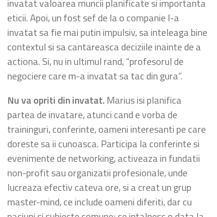
invatat valoarea muncii planificate si importanta
eticii. Apoi, un fost sef de la o companie l-a
invatat sa fie mai putin impulsiv, sa inteleaga bine
contextul si sa cantareasca deciziile inainte de a
actiona. Si, nu in ultimul rand, “profesorul de
negociere care m-a invatat sa tac din gura”.
Nu va opriti din invatat.
Marius isi planifica
partea de invatare, atunci cand e vorba de
traininguri, conferinte, oameni interesanti pe care
doreste sa ii cunoasca. Participa la conferinte si
evenimente de networking, activeaza in fundatii
non-profit sau organizatii profesionale, unde
lucreaza efectiv cateva ore, si a creat un grup
master-mind, ce include oameni diferiti, dar cu
pasiuni si subiecte comune; se intalnesc o data la