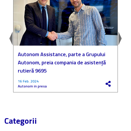
Autonom Assistance, parte a Grupului
N
Autonom, preia compania de asistență
a
rutieră 9695
P
16 Feb. 2024
4
Autonom in presa
F
Categorii