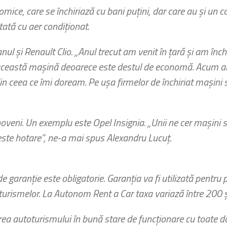
ice, care se închiriază cu bani puţini, dar care au şi un c
tată cu aer condiţionat.
ul şi Renault Clio. „Anul trecut am venit în ţară şi am închi
es această maşină deoarece este destul de economă. Acum a
in ceea ce îmi doream. Pe uşa firmelor de închiriat maşini s
oveni. Un exemplu este Opel Insignia. „Unii ne cer maşini
este hotare”, ne-a mai spus Alexandru Lucuţ.
e garanţie este obligatorie. Garanţia va fi utilizată pentru p
oturismelor. La Autonom Rent a Car taxa variază între 200 
area autoturismului în bună stare de funcţionare cu toate d