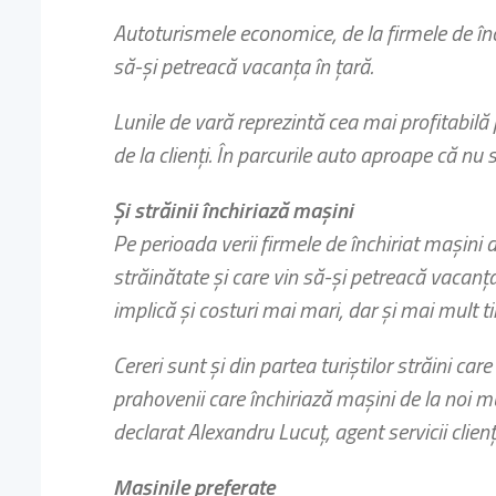
Autoturismele economice, de la firmele de înch
să-şi petreacă vacanţa în ţară.
Lunile de vară reprezintă cea mai profitabilă 
de la clienţi. În parcurile auto aproape că nu 
Şi străinii închiriază maşini
Pe perioada verii firmele de închiriat maşini 
străinătate şi care vin să-şi petreacă vacanţa
implică şi costuri mai mari, dar şi mai mult 
Cereri sunt şi din partea turiştilor străini car
prahovenii care închiriază maşini de la noi 
declarat Alexandru Lucuţ, agent servicii clien
Maşinile preferate