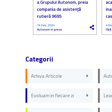
a Grupului Autonom, preia
aca
compania de asistență
in
rutieră 9695
cas
16 Feb. 2024
4 De
Autonom in presa
Fără
Categorii
Arhiva Articole
Aut
Evoluam in fiecare zi
Lea