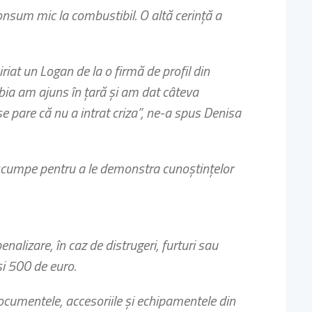
onsum mic la combustibil. O altă cerinţă a
riat un Logan de la o firmă de profil din
bia am ajuns în ţară şi am dat câteva
e pare că nu a intrat criza”, ne-a spus Denisa
 scumpe pentru a le demonstra cunoştinţelor
enalizare, în caz de distrugeri, furturi sau
şi 500 de euro.
ocumentele, accesoriile şi echipamentele din