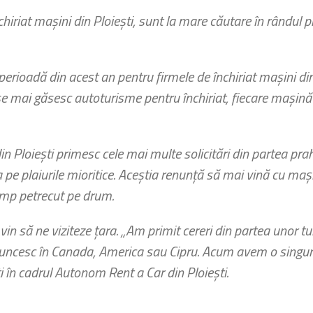
iriat maşini din Ploieşti, sunt la mare căutare în rândul pr
perioadă din acest an pentru firmele de închiriat maşini din 
se mai găsesc autoturisme pentru închiriat, fiecare maşină re
din Ploieşti primesc cele mai multe solicitări din partea pr
 pe plaiurile mioritice. Aceştia renunţă să mai vină cu maşi
timp petrecut pe drum.
e vin să ne viziteze ţara. „Am primit cereri din partea unor t
muncesc în Canada, America sau Cipru. Acum avem o singură
ţi în cadrul Autonom Rent a Car din Ploieşti.