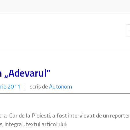
C
ar
n „Adevarul”
rie 2011
|
scris de
Autonom
-Car de la Ploiesti, a fost intervievat de un reporter 
s, integral, textul articolului: