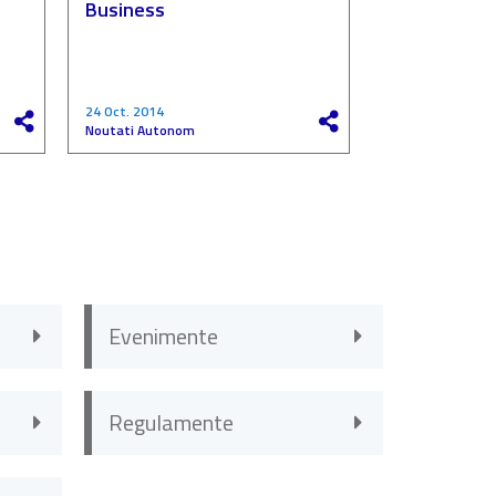
Business
„Compania de
a anului”
24 Oct. 2014
27 Mai 2017
Noutati Autonom
Noutati Autono
Evenimente
Regulamente