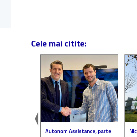
Cele mai citite:
easingul
Autonom Assistance, parte
Nic