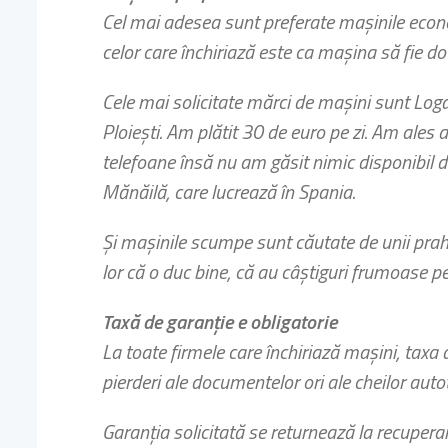
Cel mai adesea sunt preferate maşinile econom
celor care închiriază este ca maşina să fie do
Cele mai solicitate mărci de maşini sunt Logan
Ploieşti. Am plătit 30 de euro pe zi. Am al
telefoane însă nu am găsit nimic disponibil d
Mănăilă, care lucrează în Spania.
Şi maşinile scumpe sunt căutate de unii prah
lor că o duc bine, că au câştiguri frumoase p
Taxă de garanţie e obligatorie
La toate firmele care închiriază maşini, taxa d
pierderi ale documentelor ori ale cheilor aut
Garanţia solicitată se returnează la recuper