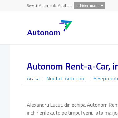
Inchirieri masini
Servicii Moderne de Mobilitate
Autonom Rent-a-Car, i
Acasa
|
Noutati Autonom
|
6 Septemb
Alexandru Lucuț, din echipa Autonom Rent-a
inchirierile auto pe timpul verii. Iata mai jo