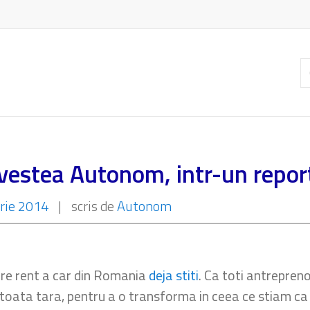
C
ar
ovestea Autonom, intr-un repor
rie 2014
|
scris de
Autonom
re rent a car din Romania
deja stiti
. Ca toti antrepreno
in toata tara, pentru a o transforma in ceea ce stiam c