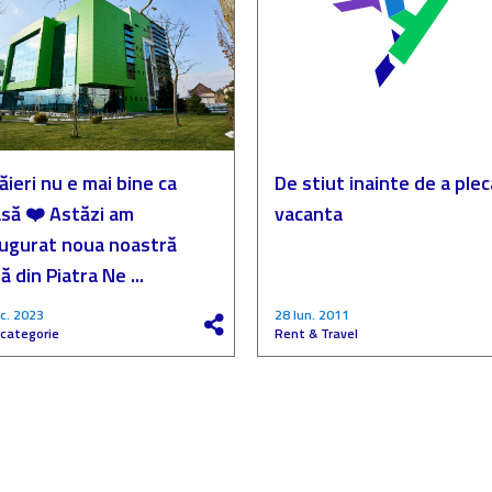
ăieri nu e mai bine ca
De stiut inainte de a plec
să ❤️ Astăzi am
vacanta
augurat noua noastră
ă din Piatra Ne ...
c. 2023
28 Iun. 2011
 categorie
Rent & Travel