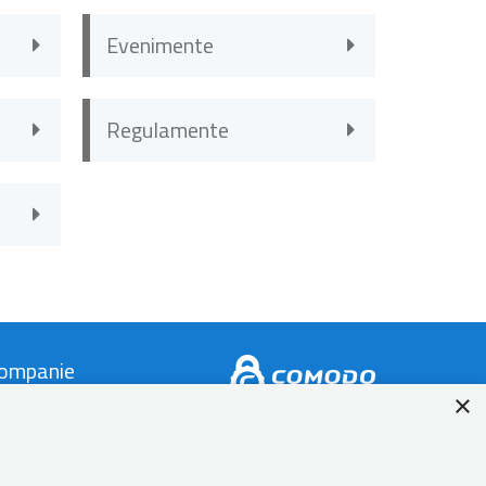
Evenimente
Regulamente
ompanie
×
ontact
espre Autonom