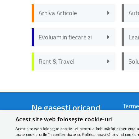
Arhiva Articole
Aut
Evoluam in fiecare zi
Lea
Rent & Travel
Sol
Ne gasesti oricand
Terme
Acest site web folosește cookie-uri
Telefon:
+40 721 44 22 66
Termen
Acest site web folosește cookie-uri pentru a îmbunătăți experiența uti
toate cookie-urile în conformitate cu Politica noastră privind cookie-
Email:
rezervari@autonom.com
Politi