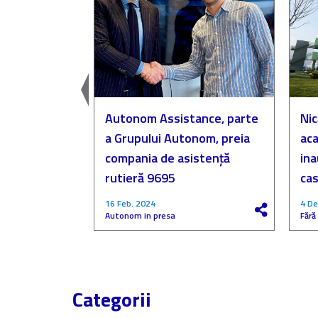
easingul
Autonom Assistance, parte
Nic
a Grupului Autonom, preia
aca
compania de asistență
in
rutieră 9695
cas
16 Feb. 2024
4 De
Autonom in presa
Fără
Categorii