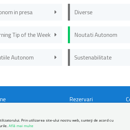
onom in presa
Diverse
rning Tip of the Week
Noutati Autonom
utiile Autonom
Sustenabilitate
ne
Rezervari
C
i si Conditii
Locatii
C
lizatorului. Prin utilizarea site-ului nostru web, sunteți de acord cu
urile.
Află mai multe
ca de Prelucrare a Datelor
Promotii
D