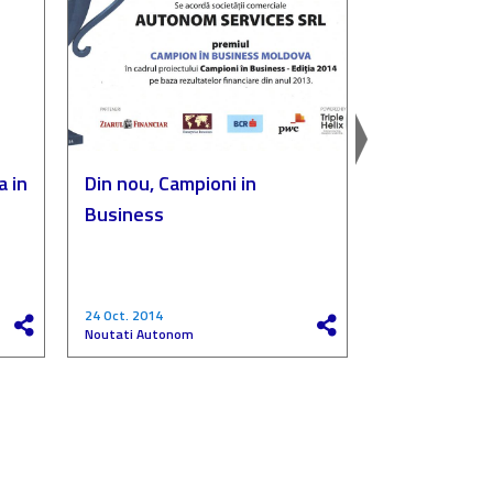
a in
Din nou, Campioni in
Autonom, p
Business
„Compania de
a anului”
24 Oct. 2014
27 Mai 2017
Noutati Autonom
Noutati Autono