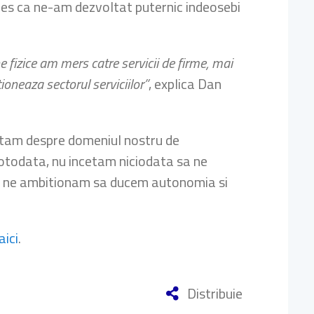
ales ca ne-am dezvoltat puternic indeosebi
 fizice am mers catre servicii de firme, mai
oneaza sectorul serviciilor”
, explica Dan
vatam despre domeniul nostru de
Totodata, nu incetam niciodata sa ne
nou, ne ambitionam sa ducem autonomia si
aici
.
Distribuie