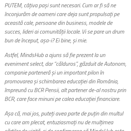
PUTEM, câțiva pași sunt necesari. Cum ar fi să ne
înconjurăm de oameni care deja sunt propulsați pe
această cale, persoane din business, modele de
succes, lideri ai comunității locale. Vi se pare un drum
bun de început, așa-i? Ei bine, și mie.
Astfel, MindsHub a ajuns să fie prezent la un
eveniment select, dar “călduros”, găzduit de Autonom,
companie parteneră și un important pilon în
promovarea și schimbarea educației din România,
împreună cu BCR Pensii, alt partener de-al nostru prin
BCR, care face minuni pe calea educației financiare.
Așa că, mai jos, puteți avea parte de puțin din multul
cu care am plecat, entuziasmați nu de mulțimea
cărților de vizită, ci de confirmarea că MindsHub este