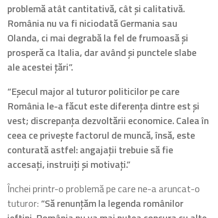
problemă atât cantitativă, cât și calitativă.
România nu va fi niciodată Germania sau
Olanda, ci mai degrabă la fel de frumoasă și
prosperă ca Italia, dar având și punctele slabe
ale acestei țări”.
“Eșecul major al tuturor politicilor pe care
România le-a făcut este diferența dintre est și
vest; discrepanța dezvoltării economice. Calea în
ceea ce privește factorul de muncă, însă, este
conturată astfel: angajații trebuie să fie
accesați, instruiți și motivați.”
Închei printr-o problemă pe care ne-a aruncat-o
tuturor:
“Să renunțăm la legenda românilor
ieftini. România nu va mai putea concura cu alte