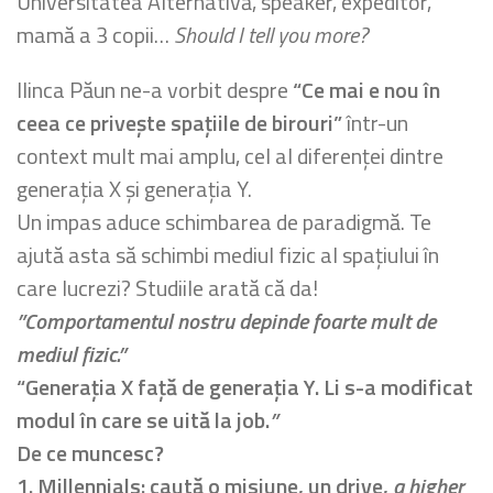
Universitatea Alternativă, speaker, expeditor,
mamă a 3 copii…
Should I tell you more?
Ilinca Păun ne-a vorbit despre
“Ce mai e nou în
ceea ce privește spațiile de birouri”
într-un
context mult mai amplu, cel al diferenței dintre
generația X și generația Y.
Un impas aduce schimbarea de paradigmă. Te
ajută asta să schimbi mediul fizic al spațiului în
care lucrezi? Studiile arată că da!
”Comportamentul nostru depinde foarte mult de
mediul fizic.”
“Generația X față de generația Y. Li s-a modificat
modul în care se uită la job.
”
De ce muncesc?
1. Millennials: caută o misiune, un drive,
a higher