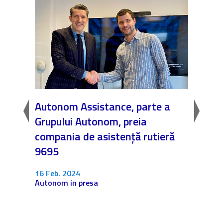
a
Autonom Assistance, parte a
Nicăi
Grupului Autonom, preia
❤️ As
compania de asistență rutieră
noast
9695
4 Dec.
Fără c
16 Feb. 2024
Autonom in presa