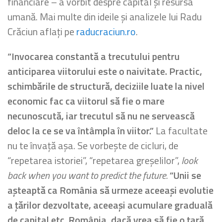
financiare – a vorbit despre capital și resursa
umană. Mai multe din ideile și analizele lui Radu
Crăciun aflați pe
raducraciun.ro
.
“Invocarea constantă a trecutului pentru
anticiparea viitorului este o naivitate. Practic,
schimbările de structură, deciziile luate la nivel
economic fac ca viitorul să fie o mare
necunoscută, iar trecutul să nu ne servească
deloc la ce se va întâmpla în viitor.”
La facultate
nu te învață așa. Se vorbește de cicluri, de
“repetarea istoriei”, “repetarea greșelilor”,
look
back when you want to predict the future.
“Unii se
așteaptă ca România să urmeze aceeași evolutie
a țărilor dezvoltate, aceeași acumulare graduală
de capital etc. România, dacă vrea să fie o țară