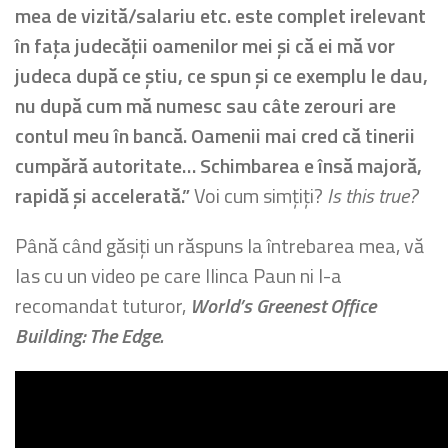
mea de vizită/salariu etc. este complet irelevant
în fața judecății oamenilor mei și că ei mă vor
judeca după ce știu, ce spun și ce exemplu le dau,
nu după cum mă numesc sau câte zerouri are
contul meu în bancă. Oamenii mai cred că tinerii
cumpără autoritate… Schimbarea e însă majoră,
rapidă și accelerată.”
Voi cum simțiți?
Is this true?
Până când găsiți un răspuns la întrebarea mea, vă
las cu un video pe care Ilinca Paun ni l-a
recomandat tuturor,
World’s Greenest Office
Building: The Edge.