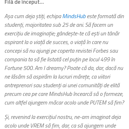
Filă de început…
Așa cum deja știți, echipa
MindsHub
este formată din
studenți, majoritatea sub 25 de ani. Să facem un
exercițiu de imaginație; gândește-te că ești un tânăr
aspirant la o viață de succes, o viață în care nu
concepi să nu ajungi pe coperta revistei Forbes sau
compania ta să fie listată cel puțin pe locul 499 în
Fortune 500. Am I dreamy? Poate că da, dar, dacă nu
ne lăsăm să aspirăm la lucruri mărețe, ca viitori
antreprenori sau studenți ai unei comunități de elită
precum cea pe care MindsHub încearcă să o formeze,
cum altfel ajungem măcar acolo unde PUTEM să fim?
Și, revenind la exercițiul nostru, ne-am imaginat deja
acolo unde VREM să fim, dar, ca să ajungem unde