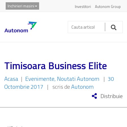
Inchirieri masini
Investitori
Autonom Group
Cauta
articol:
Caut
Timisoara Business Elite
Acasa
|
Evenimente
Noutati Autonom
|
30
Octombrie 2017
|
scris de
Autonom
Distribuie