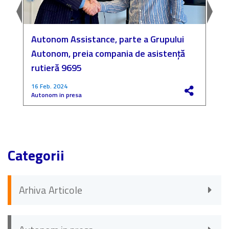
Autonom Assistance, parte a Grupului
N
Autonom, preia compania de asistență
a
rutieră 9695
P
16 Feb. 2024
4
Autonom in presa
F
Categorii
Arhiva Articole