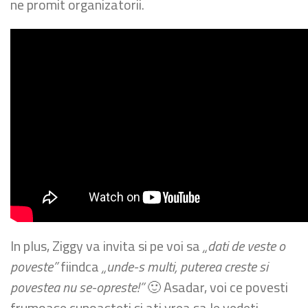
ne promit organizatorii.
In plus, Ziggy va invita si pe voi sa
„dati de veste o
poveste”
fiindca
„unde-s multi, puterea creste si
povestea nu se-opreste!”
🙂 Asadar, voi ce povesti
frumoase cunoasteti si ati vrea sa le vedeti