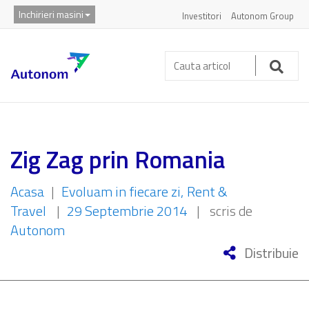
Inchirieri masini
Investitori
Autonom Group
Cauta
articol:
Caut
Zig Zag prin Romania
Acasa
|
Evoluam in fiecare zi
Rent &
Travel
|
29 Septembrie 2014
|
scris de
Autonom
Distribuie