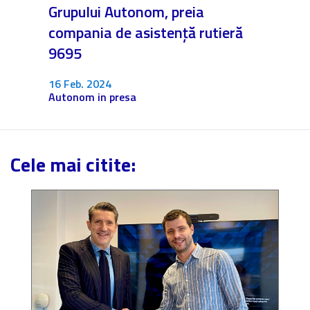
Grupului Autonom, preia
❤️ As
compania de asistență rutieră
noast
9695
4 Dec.
Fără c
16 Feb. 2024
Autonom in presa
Cele mai citite: