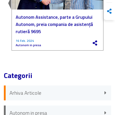
Autonom Assistance, parte a Grupului
N
Autonom, preia compania de asistență
a
rutieră 9695
P
16 Feb. 2024
4
Autonom in presa
F
Categorii
Arhiva Articole
Autonom in presa