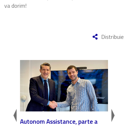
va dorim!
Distribuie
l
Autonom Assistance, parte a
Nicăi