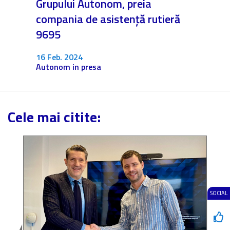
Grupului Autonom, preia
❤️ As
compania de asistență rutieră
noast
9695
4 Dec.
Fără c
16 Feb. 2024
Autonom in presa
Cele mai citite:
SOCIAL