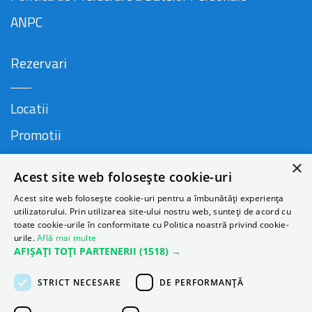
ANPC
Rezervari
Locatii
Promotii
FAQ
×
Acest site web folosește cookie-uri
Companie
Acest site web folosește cookie-uri pentru a îmbunătăți experiența
utilizatorului. Prin utilizarea site-ului nostru web, sunteți de acord cu
toate cookie-urile în conformitate cu Politica noastră privind cookie-
urile.
Află mai multe
Contact
AFIȘAȚI TOȚI PARTENERII
(1518) →
Despre Autonom
STRICT NECESARE
DE PERFORMANȚĂ
Blog