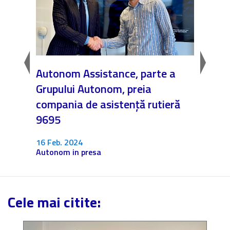
in
Autonom Assistance, parte a
Nicăi
Grupului Autonom, preia
❤️ As
compania de asistență rutieră
noast
9695
4 Dec.
Fără c
16 Feb. 2024
Autonom in presa
Cele mai citite: