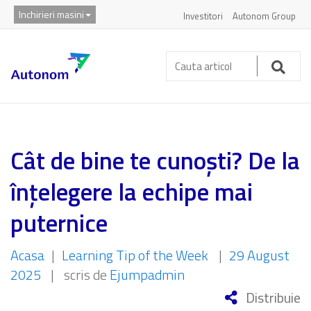
Inchirieri masini
Investitori
Autonom Group
Cauta
articol:
Caut
Cât de bine te cunoști? De la
înțelegere la echipe mai
puternice
Acasa
|
Learning Tip of the Week
|
29 August
2025
|
scris de
Ejumpadmin
Distribuie