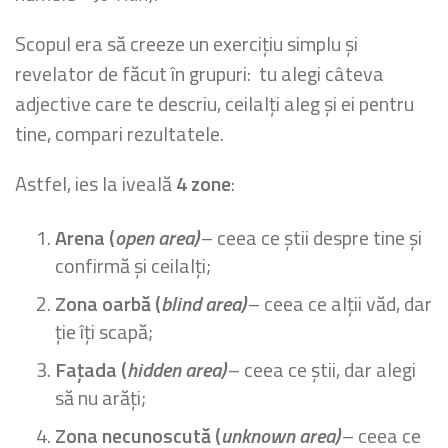
Scopul era să creeze un exercițiu simplu și
revelator de făcut în grupuri: tu alegi câteva
adjective care te descriu, ceilalți aleg și ei pentru
tine, compari rezultatele.
Astfel, ies la iveală
4 zone
:
Arena (
open area)
– ceea ce știi despre tine și
confirmă și ceilalți;
Zona oarbă (
blind area)
– ceea ce alții văd, dar
ție îți scapă;
Fațada (
hidden area)
– ceea ce știi, dar alegi
să nu arăți;
Zona necunoscută (
unknown area)
– ceea ce