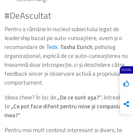
#DeAscultat
Pentru a rămâne în nucleul subiectului legat de
leadership bazat pe auto-cunoaștere, avem și o
recomandare de
Tedx
.
Tasha Eurich
, psiholog
organizațional, explică de ce auto-cunoașterea nu
înseamnă doar introspecție, ci și deschidere către
SOCIAL
feedback sincer și observare activă a propriului
comportament.
Ideea cheie? În loc de
„De ce sunt așa?”
, întreabă-
te
„Ce pot face diferit pentru mine și compania
mea?”
Pentru mai mult conținut interesant și divers, te