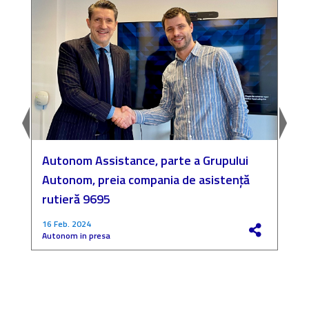
Autonom Assistance, parte a Grupului
N
Autonom, preia compania de asistență
a
rutieră 9695
P
16 Feb. 2024
4
Autonom in presa
F