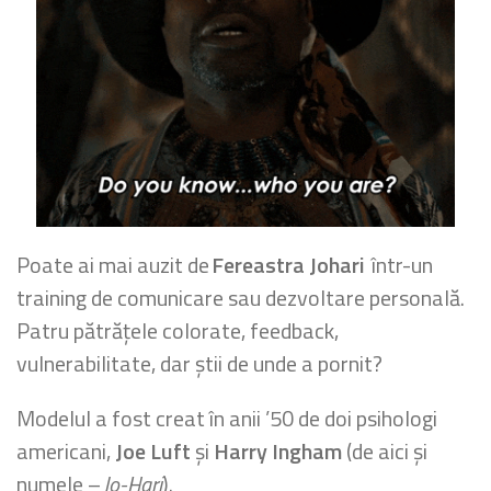
Poate ai mai auzit de
Fereastra Johari
într-un
training de comunicare sau dezvoltare personală.
Patru pătrățele colorate, feedback,
vulnerabilitate, dar știi de unde a pornit?
Modelul a fost creat în anii ’50 de doi psihologi
americani,
Joe Luft
și
Harry Ingham
(de aici și
numele –
Jo-Hari
).