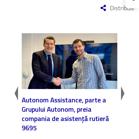
Distribuie
AL
Autonom Assistance, parte a
Nicăi
Run
Grupului Autonom, preia
❤️ As
compania de asistență rutieră
noast
9695
4 Dec.
Fără c