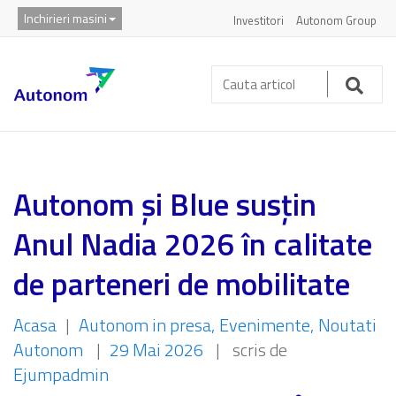
Inchirieri masini
Investitori
Autonom Group
Cauta
articol:
Caut
Autonom și Blue susțin
Anul Nadia 2026 în calitate
de parteneri de mobilitate
Acasa
|
Autonom in presa
Evenimente
Noutati
Autonom
|
29 Mai 2026
|
scris de
Ejumpadmin