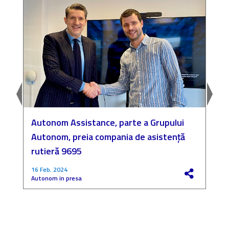
Autonom Assistance, parte a Grupului
N
Autonom, preia compania de asistență
a
rutieră 9695
P
16 Feb. 2024
4
Autonom in presa
F