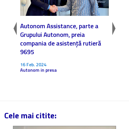
nds
Autonom Assistance, parte a
Nicăi
ale
Grupului Autonom, preia
❤️ As
compania de asistență rutieră
noast
9695
4 Dec.
Fără c
16 Feb. 2024
Autonom in presa
Cele mai citite: