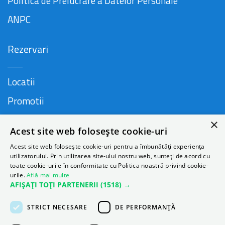
Politica de Prelucrare a Datelor Personale
ANPC
Rezervari
Locatii
Promotii
FAQ
×
Acest site web folosește cookie-uri
Companie
Acest site web folosește cookie-uri pentru a îmbunătăți experiența
utilizatorului. Prin utilizarea site-ului nostru web, sunteți de acord cu
toate cookie-urile în conformitate cu Politica noastră privind cookie-
urile.
Află mai multe
Contact
AFIȘAȚI TOȚI PARTENERII
(1518) →
Despre Autonom
STRICT NECESARE
DE PERFORMANȚĂ
Blog