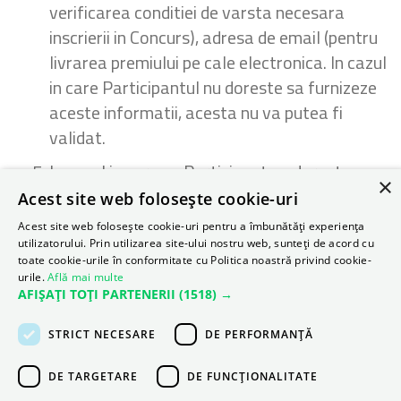
verificarea conditiei de varsta necesara
inscrierii in Concurs), adresa de email (pentru
livrarea premiului pe cale electronica. In cazul
in care Participantul nu doreste sa furnizeze
aceste informatii, acesta nu va putea fi
validat.
In cazul in care un Participant nu doreste
×
inregistrarea convorbirii sau nu furnizeaza
Acest site web folosește cookie-uri
toate informatiile necesare procesului de
Acest site web folosește cookie-uri pentru a îmbunătăți experiența
validare, dupa incheierea apelului acesta va
utilizatorului. Prin utilizarea site-ului nostru web, sunteți de acord cu
toate cookie-urile în conformitate cu Politica noastră privind cookie-
primi un sms/ e-mail (la adresa furnizata la
urile.
Află mai multe
telefon) la care poate raspunde cu datele
AFIȘAȚI TOȚI PARTENERII
(1518) →
sale de contact necesare pentru procesul de
STRICT NECESARE
DE PERFORMANȚĂ
validare si inmanare a premiilor, in termen de
2 (doua) zile lucratoare. Daca datele trimise
DE TARGETARE
DE FUNCŢIONALITATE
de Participant pe sms/e-mail nu sunt corecte,