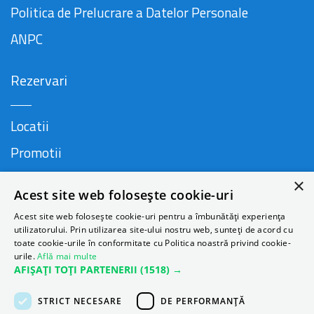
Politica de Prelucrare a Datelor Personale
ANPC
Rezervari
Locatii
Promotii
FAQ
×
Acest site web folosește cookie-uri
Companie
Acest site web folosește cookie-uri pentru a îmbunătăți experiența
utilizatorului. Prin utilizarea site-ului nostru web, sunteți de acord cu
toate cookie-urile în conformitate cu Politica noastră privind cookie-
urile.
Află mai multe
Contact
AFIȘAȚI TOȚI PARTENERII
(1518) →
Despre Autonom
STRICT NECESARE
DE PERFORMANȚĂ