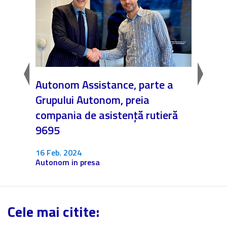
onom
Autonom Assistance, parte a
Nicăi
ul
Grupului Autonom, preia
❤️ As
compania de asistență rutieră
noast
9695
4 Dec.
Fără c
16 Feb. 2024
Autonom in presa
Cele mai citite: