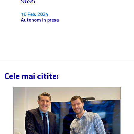
9695
4 Dec.
Fără c
16 Feb. 2024
Autonom in presa
Cele mai citite: