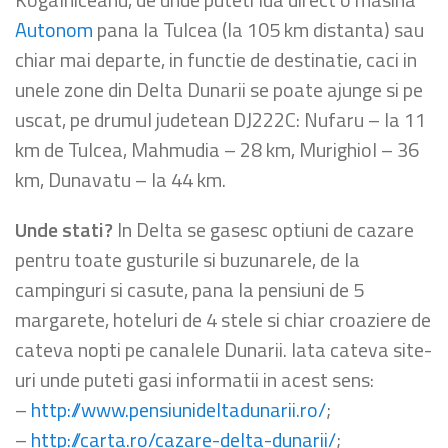
Autonom
pana la Tulcea (la 105 km distanta) sau
chiar mai departe, in functie de destinatie, caci in
unele zone din Delta Dunarii se poate ajunge si pe
uscat, pe drumul judetean DJ222C: Nufaru – la 11
km de Tulcea, Mahmudia – 28 km, Murighiol – 36
km, Dunavatu – la 44 km.
Unde stati?
In Delta se gasesc optiuni de cazare
pentru toate gusturile si buzunarele, de la
campinguri si casute, pana la pensiuni de 5
margarete, hoteluri de 4 stele si chiar croaziere de
cateva nopti pe canalele Dunarii. Iata cateva site-
uri unde puteti gasi informatii in acest sens:
–
http://www.pensiunideltadunarii.ro/
;
–
http://carta.ro/cazare-delta-dunarii/
;