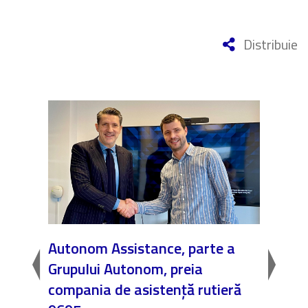
Distribuie
Autonom Assistance, parte a
Nicăi
Grupului Autonom, preia
❤️ As
a
compania de asistență rutieră
noast