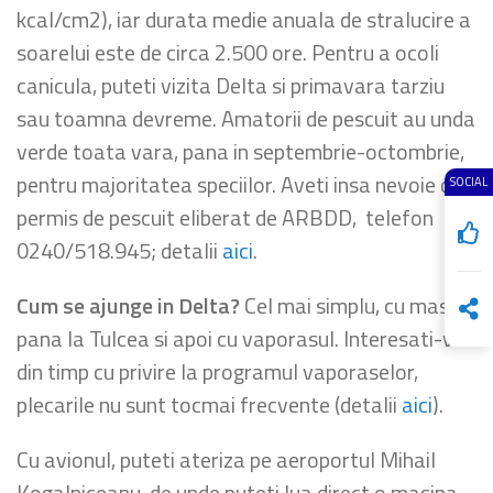
kcal/cm2), iar durata medie anuala de stralucire a
soarelui este de circa 2.500 ore. Pentru a ocoli
canicula, puteti vizita Delta si primavara tarziu
sau toamna devreme. Amatorii de pescuit au unda
verde toata vara, pana in septembrie-octombrie,
pentru majoritatea speciilor. Aveti insa nevoie de
SOCIAL
permis de pescuit eliberat de ARBDD, telefon
0240/518.945; detalii
aici
.
Cum se ajunge in Delta?
Cel mai simplu, cu masina
pana la Tulcea si apoi cu vaporasul. Interesati-va
din timp cu privire la programul vaporaselor,
plecarile nu sunt tocmai frecvente (detalii
aici
).
Cu avionul, puteti ateriza pe aeroportul Mihail
Kogalniceanu, de unde puteti lua direct o masina