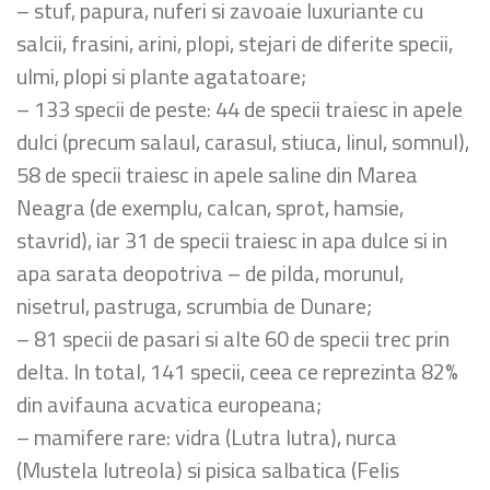
– stuf, papura, nuferi si zavoaie luxuriante cu
salcii, frasini, arini, plopi, stejari de diferite specii,
ulmi, plopi si plante agatatoare;
– 133 specii de peste: 44 de specii traiesc in apele
dulci (precum salaul, carasul, stiuca, linul, somnul),
58 de specii traiesc in apele saline din Marea
Neagra (de exemplu, calcan, sprot, hamsie,
stavrid), iar 31 de specii traiesc in apa dulce si in
apa sarata deopotriva – de pilda, morunul,
nisetrul, pastruga, scrumbia de Dunare;
– 81 specii de pasari si alte 60 de specii trec prin
delta. In total, 141 specii, ceea ce reprezinta 82%
din avifauna acvatica europeana;
– mamifere rare: vidra (Lutra lutra), nurca
(Mustela lutreola) si pisica salbatica (Felis