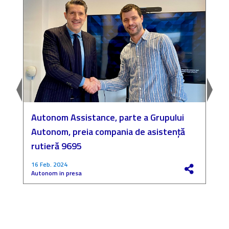
Autonom Assistance, parte a Grupului
N
Autonom, preia compania de asistență
a
rutieră 9695
P
16 Feb. 2024
4
Autonom in presa
F