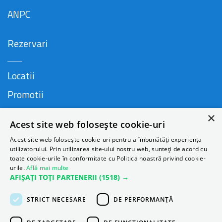
ANPC
Rezervari
Locatii
Promotii
FAQ
×
Acest site web folosește cookie-uri
Companie
Acest site web folosește cookie-uri pentru a îmbunătăți experiența
utilizatorului. Prin utilizarea site-ului nostru web, sunteți de acord cu
toate cookie-urile în conformitate cu Politica noastră privind cookie-
urile.
Află mai multe
Contact
AFIȘAȚI TOȚI PARTENERII
(1518) →
Despre Autonom
STRICT NECESARE
DE PERFORMANȚĂ
Blog