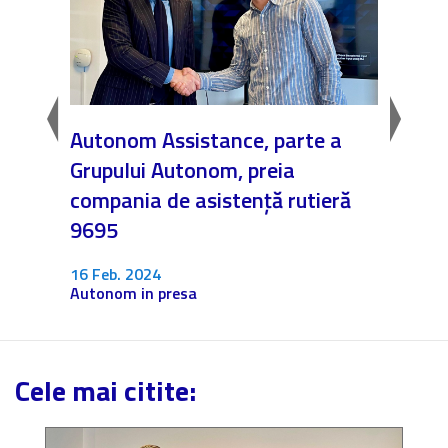
ă fețe
Autonom Assistance, parte a
Nicăi
Grupului Autonom, preia
❤️ As
compania de asistență rutieră
noast
9695
4 Dec.
Fără c
16 Feb. 2024
Autonom in presa
Cele mai citite: