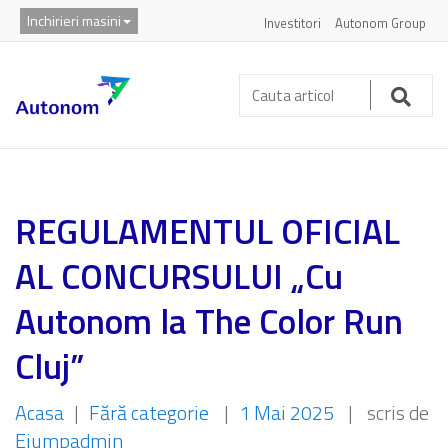
Inchirieri masini
Investitori
Autonom Group
Cauta
articol:
Caut
REGULAMENTUL OFICIAL
AL CONCURSULUI „Cu
Autonom la The Color Run
Cluj”
Acasa
|
Fără categorie
|
1 Mai 2025
|
scris de
Ejumpadmin