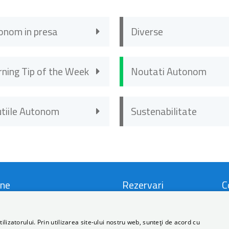
onom in presa
Diverse
rning Tip of the Week
Noutati Autonom
utiile Autonom
Sustenabilitate
ne
Rezervari
C
i si Conditii
Locatii
C
lizatorului. Prin utilizarea site-ului nostru web, sunteți de acord cu