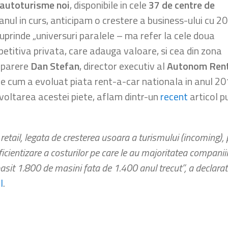
 autoturisme noi
, disponibile in cele
37 de centre de
 anul in curs, anticipam o crestere a business-ului cu 20
uprinde „universuri paralele – ma refer la cele doua
etitiva privata, care adauga valoare, si cea din zona
e parere
Dan Stefan
, director executiv al
Autonom Ren
re cum a evoluat piata rent-a-car nationala in anul 201
ezvoltarea acestei piete, aflam dintr-un
recent
articol p
retail, legata de cresterea usoara a turismului (incoming)
icientizare a costurilor pe care le au majoritatea companii
asit 1.800 de masini fata de 1.400 anul trecut”, a declara
l
.