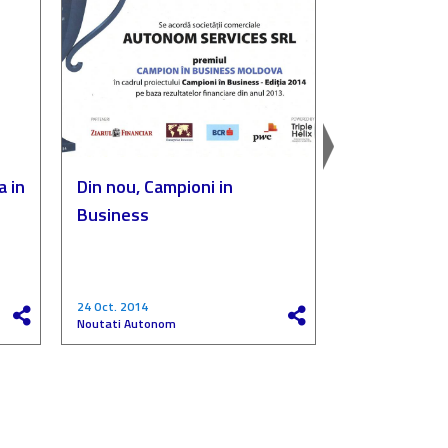
a in
Din nou, Campioni in
Autonom, p
Business
„Compania de
a anului”
24 Oct. 2014
27 Mai 2017
Noutati Autonom
Noutati Autono