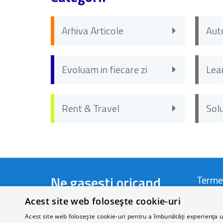
Arhiva Articole
Aut
Evoluam in fiecare zi
Lea
Rent & Travel
Sol
Ne gasesti oricand
Terme
Acest site web folosește cookie-uri
Telefon:
+40 721 44 22 66
Termen
Acest site web folosește cookie-uri pentru a îmbunătăți experiența uti