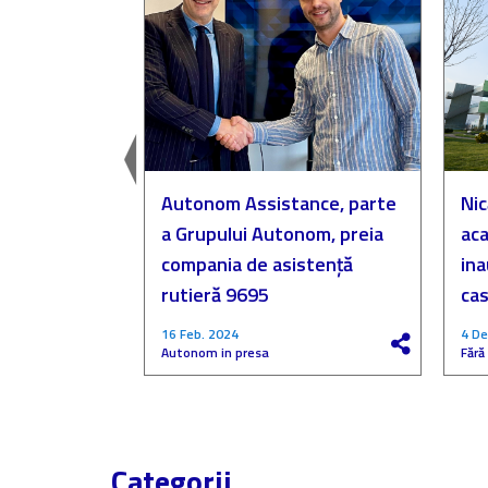
easingul
Autonom Assistance, parte
Nic
a Grupului Autonom, preia
aca
compania de asistență
in
rutieră 9695
cas
16 Feb. 2024
4 De
Autonom in presa
Fără
Categorii