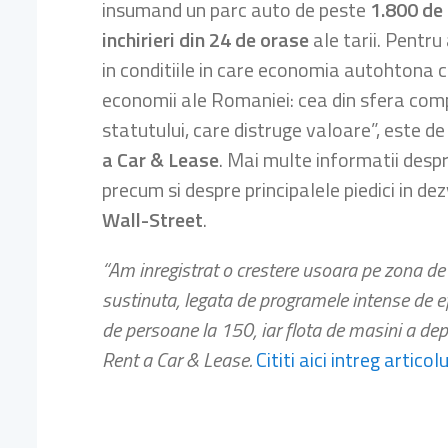
insumand un parc auto de peste
1.800 de
inchirieri din 24 de orase
ale tarii. Pentru
in conditiile in care economia autohtona c
economii ale Romaniei: cea din sfera comp
statutului, care distruge valoare”, este d
a Car & Lease
. Mai multe informatii desp
precum si despre principalele piedici in d
Wall-Street
.
“Am inregistrat o crestere usoara pe zona de 
sustinuta, legata de programele intense de ef
de persoane la 150, iar flota de masini a dep
Rent a Car & Lease.
Cititi aici intreg articolu