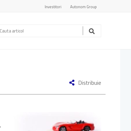
Investitori
Autonom Group
auta
ticol:
Cauta
Distribuie
,