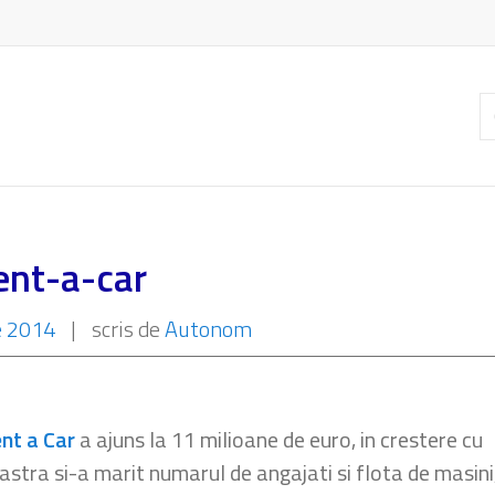
C
ar
ent-a-car
e 2014
|
scris de
Autonom
nt a Car
a ajuns la 11 milioane de euro, in crestere cu
tra si-a marit numarul de angajati si flota de masini