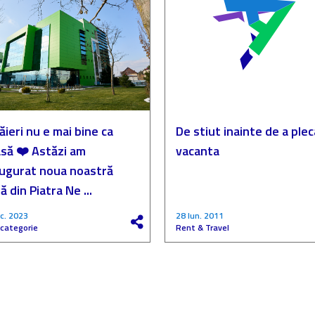
ăieri nu e mai bine ca
De stiut inainte de a plec
să ❤️ Astăzi am
vacanta
augurat noua noastră
ă din Piatra Ne ...
c. 2023
28 Iun. 2011
 categorie
Rent & Travel