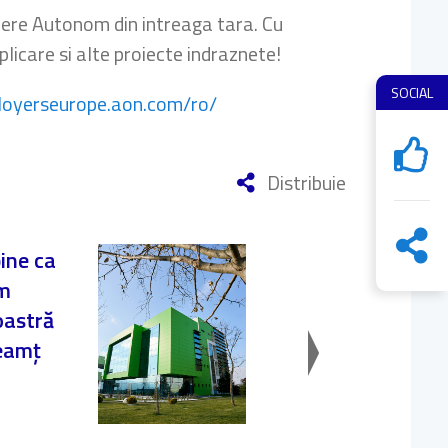
riere Autonom din intreaga tara. Cu
icare si alte proiecte indraznete!
SOCIAL
oyerseurope.aon.com/ro/
Distribuie
bine ca
am
Negocier
oastră
compromi
Neamț
2 Iun. 2023
Learning Tip