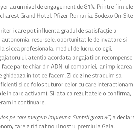
oyer au un nivel de engagement de 81%. Printre firmel
arest Grand Hotel, Pfizer Romania, Sodexo On-Site 
terii care pot influenta gradul de satisfacție a
, autonomia, resursele, oportunitatile de invatare si
a si cea profesionala, mediul de lucru, colegii,
jatorului, atentia acordata angajatilor, recompense 
face parte chiar din ADN-ul companiei, iar implicarea 
 ghideaza in tot ce facem. Zi de zi ne straduim sa
ficienti si de folos tuturor celor cu care interactionam
cale in care activam). Si iata ca rezultatele o confirma,
eram in continuare.
los pe care mergem impreuna. Sunteti grozavi!”
, a declar
om, care a ridicat noul nostru premiu la Gala.