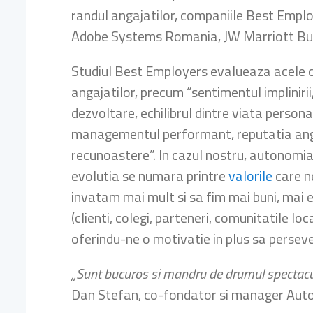
randul angajatilor, companiile Best Empl
Adobe Systems Romania, JW Marriott Buch
Studiul Best Employers evalueaza acele cri
angajatilor, precum “sentimentul implinirii
dezvoltare, echilibrul dintre viata personal
managementul performant, reputatia anga
recunoastere”. In cazul nostru, autonomia 
evolutia se numara printre
valorile
care ne
invatam mai mult si sa fim mai buni, mai e
(clienti, colegi, parteneri, comunitatile lo
oferindu-ne o motivatie in plus sa persev
„Sunt bucuros si mandru de drumul spectacu
Dan Stefan, co-fondator si manager Auton