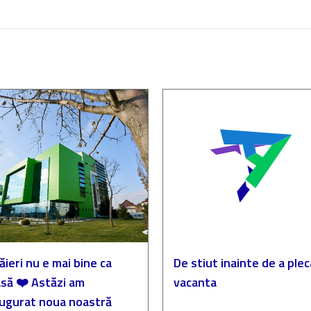
ăieri nu e mai bine ca
De stiut inainte de a plec
să ❤️ Astăzi am
vacanta
augurat noua noastră