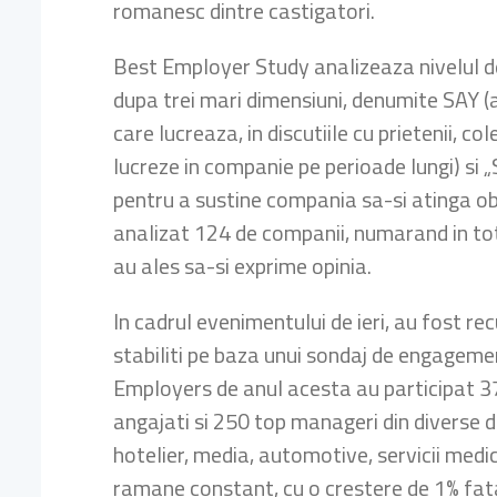
romanesc dintre castigatori.
Best Employer Study analizeaza nivelul d
dupa trei mari dimensiuni, denumite SAY (
care lucreaza, in discutiile cu prietenii, co
lucreze in companie pe perioade lungi) si 
pentru a sustine compania sa-si atinga obi
analizat 124 de companii, numarand in to
au ales sa-si exprime opinia.
In cadrul evenimentului de ieri, au fost re
stabiliti pe baza unui sondaj de engagem
Employers de anul acesta au participat 3
angajati si 250 top manageri din diverse do
hotelier, media, automotive, servicii medical
ramane constant, cu o crestere de 1% fata