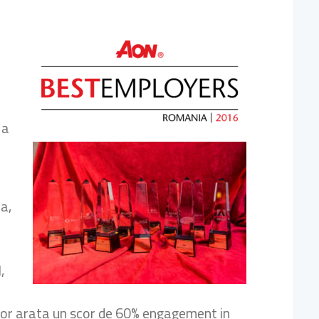
 a
ra,
,
ilor arata un scor de 60% engagement in