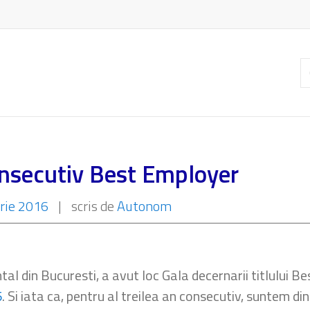
C
ar
onsecutiv Best Employer
rie 2016
|
scris de
Autonom
ental din Bucuresti, a avut loc Gala decernarii titlului
5
. Si iata ca, pentru al treilea an consecutiv, suntem d