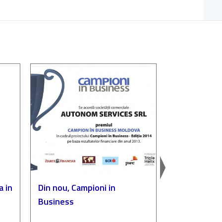
a in
Din nou, Campioni in
Autonom, p
Business
„Compania de
a anului”