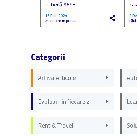
rutieră 9695
cas
16 Feb. 2024
4 De
Autonom in presa
Fără
Categorii
Arhiva Articole
Aut
Evoluam in fiecare zi
Lea
Rent & Travel
Sol