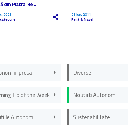
ă din Piatra Ne ...
c. 2023
28 Iun. 2011
 categorie
Rent & Travel
onom in presa
Diverse
rning Tip of the Week
Noutati Autonom
utiile Autonom
Sustenabilitate