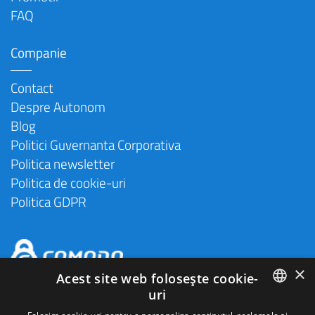
FAQ
Companie
Contact
Despre Autonom
Blog
Politici Guvernanta Corporativa
Politica newsletter
Politica de cookie-uri
Politica GDPR
×
Acest site web folosește cookie-
uri
ROMANIAN